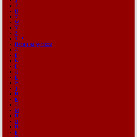
S
T
U
V
W
Y
Z
0…9
Песни на русском
А
Б
В
Г
Д
Е
Ж
З
И
К
Л
М
Н
О
П
Р