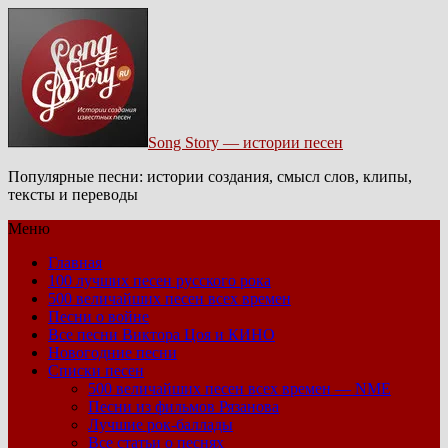
Song Story — истории песен
Популярные песни: истории создания, смысл слов, клипы,
тексты и переводы
Меню
Главная
100 лучших песен русского рока
500 величайших песен всех времен
Песни о войне
Все песни Виктора Цоя и КИНО
Новогодние песни
Списки песен
500 величайших песен всех времен — NME
Песни из фильмов Рязанова
Лучшие рок-баллады
Все статьи о песнях