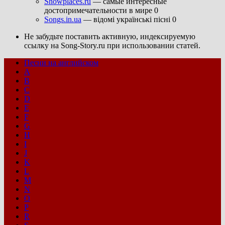
Showplaces.ru
— самые интересные
достопримечательности в мире 0
Songs.in.ua
— відомі українські пісні 0
Не забудьте поставить активную, индексируемую
ссылку на Song-Story.ru при использовании статей.
Песни на английском
A
B
C
D
E
F
G
H
I
J
K
L
M
N
O
P
R