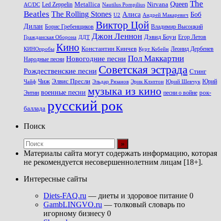
The
Queen
Metallica
Nirvana
Led Zeppelin
Nautilus Pompilius
AC/DC
Beatles
The Rolling Stones
Алиса
Боб
U2
Андрей Макаревич
Виктор Цой
Дилан
Владимир Высоцкий
Борис Гребенщиков
Джон Леннон
Дэвид Боуи
Гражданская Оборона
Егор Летов
ДДТ
Кино
Константин Кинчев
Курт Кобейн
Леонид Дербенев
КИНОпробы
Пол Маккартни
Новогодние песни
Народные песни
Советская эстрада
Рождественские песни
Стинг
Чиж
Элвис Пресли
Эрик Клэптон
Юрий Шевчук
Юрий
Чайф
Эльдар Рязанов
музыка из кино
военные песни
песни о войне
рок-
Энтин
русский рок
баллада
Поиск
Материалы сайта могут содержать информацию, которая
не рекомендуется несовершеннолетним лицам [18+].
Интересные сайты
Diets-FAQ.ru
— диеты и здоровое питание 0
GambLINGVO.ru
— толковый словарь по
игорному бизнесу 0