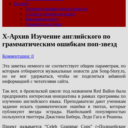
О сайте
Политика конфиденциальности
Статьи о песнях по заказу
Реклама на сайте
Правообладателям
Х-Архив Изучение английского по
грамматическим ошибкам поп-звезд
Комментарии: 0
Эта заметка немного не соответствует общим параметрам, по
которым отбираются музыкальные новости для Song-Story.ru,
но не мог удержаться, чтобы не поделиться забавной
информацией с читателями сайта.
Так вот, в бразильской школе под названием Red Ballon была
предпринята интересная инициатива в рамках программы по
изучению английского языка. Преподаватели дают ученикам
задание искать грамматические ошибки в твитах, которые
публикуют звезды эстрады. Наибольшей популярностью
пользуются твиттеры Джастина Бибера, Леди Гага и Рианны.
Проект называется “Celeb Grammar Cops” («Полицейские