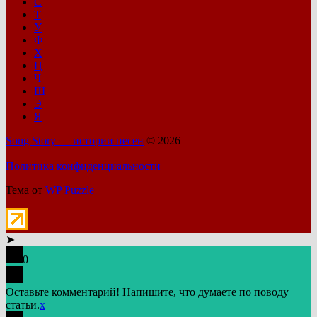
С
Т
У
Ф
Х
Ц
Ч
Ш
Э
Я
Song Story — истории песен
© 2026
Политика конфиденциальности
Тема от
WP Puzzle
➤
0
Оставьте комментарий! Напишите, что думаете по поводу
статьи.
x