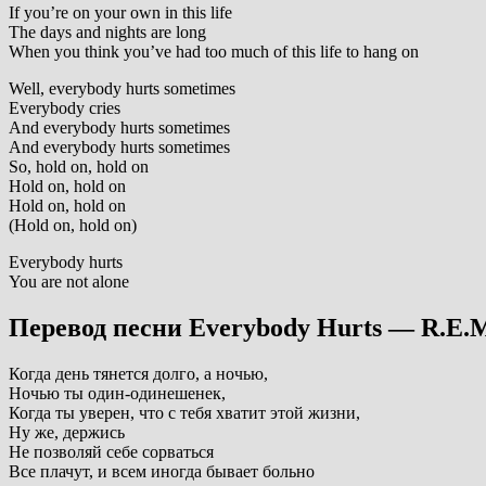
If you’re on your own in this life
The days and nights are long
When you think you’ve had too much of this life to hang on
Well, everybody hurts sometimes
Everybody cries
And everybody hurts sometimes
And everybody hurts sometimes
So, hold on, hold on
Hold on, hold on
Hold on, hold on
(Hold on, hold on)
Everybody hurts
You are not alone
Перевод песни Everybody Hurts — R.E.
Когда день тянется долго, а ночью,
Ночью ты один-одинешенек,
Когда ты уверен, что с тебя хватит этой жизни,
Ну же, держись
Не позволяй себе сорваться
Все плачут, и всем иногда бывает больно