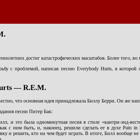
M.
ннолетних достиг катастрофических масштабов. Более того, во мн
ьбу с проблемой, написав песню Everybody Hurts, в которой 
urts — R.E.M.
вестно, что основная идея принадлежала Биллу Берри. Он же на
оздания песни Питер Бак:
илл, и это была одноминутная песня в стиле «кантри-энд-вес
ак с ним быть, и, наконец, решили сделать ее в духе Pain i
ку и решить, кто на чем будет играть. В итоге, Билл вообще не
а.