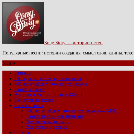
Song Story — истории песен
Популярные песни: истории создания, смысл слов, клипы, тек
Меню
Главная
100 лучших песен русского рока
500 величайших песен всех времен
Песни о войне
Все песни Виктора Цоя и КИНО
Новогодние песни
Списки песен
500 величайших песен всех времен — NME
Песни из фильмов Рязанова
Лучшие рок-баллады
Все статьи о песнях
О сайте