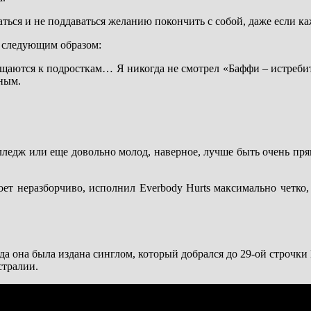
ться и не поддаваться желанию покончить с собой, даже если ка
л следующим образом:
щаются к подросткам… Я никогда не смотрел «Баффи – истребит
чным.
олледж или еще довольно молод, наверное, лучше быть очень пр
поет неразборчиво, исполнил Everbody Hurts максимально четко,
года она была издана синглом, который добрался до 29-ой строчки 
стралии.