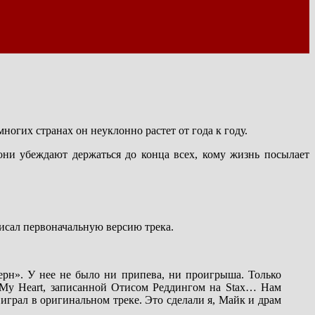
огих странах он неуклонно растет от года к году.
они убеждают держаться до конца всех, кому жизнь посылает
писал первоначальную версию трека.
терн». У нее не было ни припева, ни проигрыша. Только
n My Heart, записанной Отисом Реддингом на Stax… Нам
 играл в оригинальном треке. Это сделали я, Майк и драм