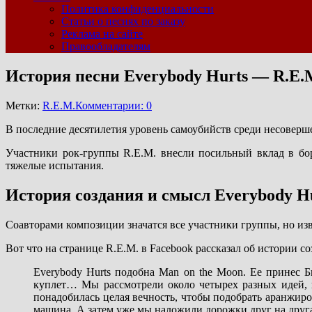
Политика конфиденциальности
Статьи о песнях по заказу
Реклама на сайте
Правообладателям
История песни Everybody Hurts — R.E.
Метки:
R.E.M.
Комментарии: 0
В последние десятилетия уровень самоубийств среди несоверше
Участники рок-группы R.E.M. внесли посильный вклад в бор
тяжелые испытания.
История создания и смысл Everybody H
Соавторами композиции значатся все участники группы, но из
Вот что на странице R.E.M. в Facebook рассказал об истории с
Everybody Hurts подобна Man on the Moon. Ее принес Б
куплет… Мы рассмотрели около четырех разных идей, к
понадобилась целая вечность, чтобы подобрать аранжиров
машина. А затем уже мы наложили дорожки друг на друг