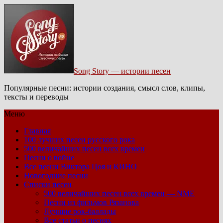
Song Story — истории песен
Популярные песни: истории создания, смысл слов, клипы,
тексты и переводы
Меню
Главная
100 лучших песен русского рока
500 величайших песен всех времен
Песни о войне
Все песни Виктора Цоя и КИНО
Новогодние песни
Списки песен
500 величайших песен всех времен — NME
Песни из фильмов Рязанова
Лучшие рок-баллады
Все статьи о песнях