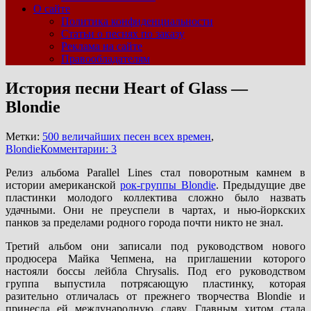
О сайте
Политика конфиденциальности
Статьи о песнях по заказу
Реклама на сайте
Правообладателям
История песни Heart of Glass —
Blondie
Метки:
500 величайших песен всех времен
,
Blondie
Комментарии: 3
Релиз альбома Parallel Lines стал поворотным камнем в
истории американской
рок-группы Blondie
. Предыдущие две
пластинки молодого коллектива сложно было назвать
удачными. Они не преуспели в чартах, и нью-йоркских
панков за пределами родного города почти никто не знал.
Третий альбом они записали под руководством нового
продюсера Майка Чепмена, на приглашении которого
настояли боссы лейбла Chrysalis. Под его руководством
группа выпустила потрясающую пластинку, которая
разительно отличалась от прежнего творчества Blondie и
принесла ей международную славу. Главным хитом стала