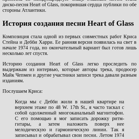
диско-песня Heart of Glass, покорившая сердца публики по обе
стороны Атлантики.
История создания песни Heart of Glass
Композиция стала одной из первых совместных работ Криса
Стейна и Дебби Харри. Ее ранняя версия появилась на свет в
начале 1974 года, но окончательный вариант был готов лишь
несколько лет спустя.
Историю создания Heart of Glass легко проследить по
выдержкам из интервью, которые авторы трека, продюсер
Майк Чепмен и другие участники записи трека давали разным
изданиям.
Послушаем Криса:
Когда мы с Дебби жили в нашей квартире на
верхнем этаже по 48 W. 17th St., я часто таскал с
собой одолженный многоканальный магнитофон.
С его помощью я мог записать дорожку ритм-
гитары, а затем наложить поверх нее
мелодическую и гармоническую линии. Так я
записывал и обрабатывал свои песни. Летом 1974