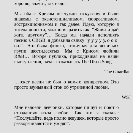
хорошо, значит, так надо”.
Мы оба с Крисом не чужды искусству и были
знакомы с экзистенциализмом, сюрреализмом,
абстракционизмом и так далее. Идею, которую я
хотела донести, можно выразить так: “Живи и дай
жить другому”… Когда мы начали исполнять
песню в CBGB, я добавила связку “у-у-у-у-у, о-о-о-
о-о”. Это была фишка, типичная для девичьих
групп шестидесятых. Мы с Крисом любили
R&B… Вскоре публика, приходившая на наши
выступления, начала заказывать The Disco Song…
The Guardian
…текст песни не был о ком-то конкретном. Это
просто заунывный стон об утраченной любви.
WSJ
Мне надоели девчонки, которые пишут и поют о
страданиях из-за любви. Так что я сказала:
“Послушайте, ведь полно девушек, которые просто
разворачиваются и уходят”.