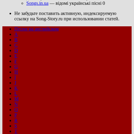
Songs.in.ua
— відомі українські пісні 0
Не забудьте поставить активную, индексируемую
ссылку на Song-Story.ru при использовании статей.
Песни на английском
A
B
C
D
E
F
G
H
I
J
K
L
M
N
O
P
R
S
T