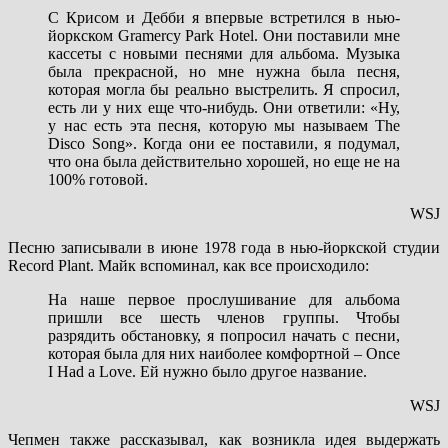
С Крисом и Дебби я впервые встретился в нью-
йоркском Gramercy Park Hotel. Они поставили мне
кассеты с новыми песнями для альбома. Музыка
была прекрасной, но мне нужна была песня,
которая могла бы реально выстрелить. Я спросил,
есть ли у них еще что-нибудь. Они ответили: «Ну,
у нас есть эта песня, которую мы называем The
Disco Song». Когда они ее поставили, я подумал,
что она была действительно хорошей, но еще не на
100% готовой.
WSJ
Песню записывали в июне 1978 года в нью-йоркской студии
Record Plant. Майк вспоминал, как все происходило:
На наше первое прослушивание для альбома
пришли все шесть членов группы. Чтобы
разрядить обстановку, я попросил начать с песни,
которая была для них наиболее комфортной – Once
I Had a Love. Ей нужно было другое название.
WSJ
Чепмен также рассказывал, как возникла идея выдержать