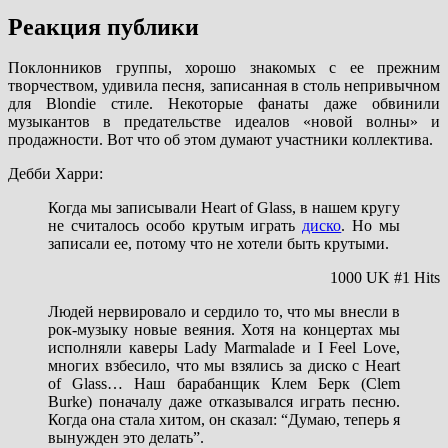
Реакция публики
Поклонников группы, хорошо знакомых с ее прежним
творчеством, удивила песня, записанная в столь непривычном
для Blondie стиле. Некоторые фанаты даже обвинили
музыкантов в предательстве идеалов «новой волны» и
продажности. Вот что об этом думают участники коллектива.
Дебби Харри:
Когда мы записывали Heart of Glass, в нашем кругу
не считалось особо крутым играть
диско
. Но мы
записали ее, потому что не хотели быть крутыми.
1000 UK #1 Hits
Людей нервировало и сердило то, что мы внесли в
рок-музыку новые веяния. Хотя на концертах мы
исполняли каверы Lady Marmalade и I Feel Love,
многих взбесило, что мы взялись за диско с Heart
of Glass… Наш барабанщик Клем Берк (Clem
Burke) поначалу даже отказывался играть песню.
Когда она стала хитом, он сказал: “Думаю, теперь я
вынужден это делать”.