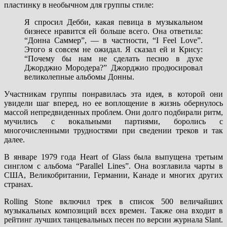
пластинку в необычном для группы стиле:
Я спросил Дебби, какая певица в музыкальном
бизнесе нравится ей больше всего. Она ответила:
“Донна Саммер”, — в частности, “I Feel Love”.
Этого я совсем не ожидал. Я сказал ей и Крису:
“Почему бы нам не сделать песню в духе
Джорджио Мородера?” Джорджио продюсировал
великолепные альбомы Донны.
Участникам группы понравилась эта идея, в которой они
увидели шаг вперед, но ее воплощение в жизнь обернулось
массой непредвиденных проблем. Они долго подбирали ритм,
мучились с вокальными партиями, боролись с
многочисленными трудностями при сведении треков и так
далее.
В январе 1979 года Heart of Glass была выпущена третьим
синглом с альбома “Parallel Lines”. Она возглавила чарты в
США, Великобритании, Германии, Канаде и многих других
странах.
Rolling Stone включил трек в список 500 величайших
музыкальных композиций всех времен. Также она входит в
рейтинг лучших танцевальных песен по версии журнала Slant.