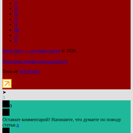
У
Ф
Х
Ц
Ч
Ш
Э
Я
Song Story — истории песен
© 2026
Политика конфиденциальности
Тема от
WP Puzzle
➤
3
0
Оставьте комментарий! Напишите, что думаете по поводу
статьи.
x