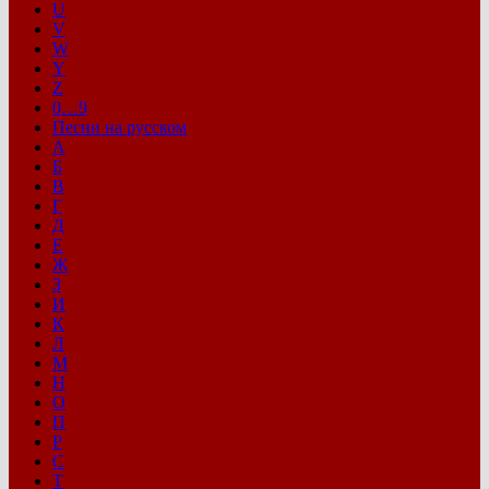
U
V
W
Y
Z
0…9
Песни на русском
А
Б
В
Г
Д
Е
Ж
З
И
К
Л
М
Н
О
П
Р
С
Т