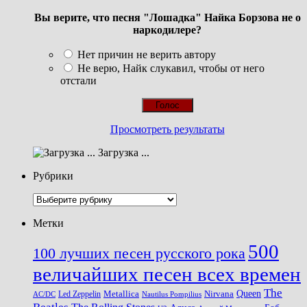
Вы верите, что песня "Лошадка" Найка Борзова не о
наркодилере?
Нет причин не верить автору
Не верю, Найк слукавил, чтобы от него
отстали
Просмотреть результаты
Загрузка ...
Рубрики
Рубрики
Метки
500
100 лучших песен русского рока
величайших песен всех времен
The
Queen
Metallica
Nirvana
Led Zeppelin
Nautilus Pompilius
AC/DC
Beatles