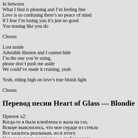
In between
What I find is pleasing and I’m feeling fine
Love is so confusing there’s no peace of mind
If I fear I’m losing you it’s just no good
You teasing like you do
Chorus
Lost inside
Adorable illusion and I cannot hide
I’m the one you’re using,
please don’t push me aside
We could’ve made it cruising, yeah
Yeah, riding high on love’s true bluish light
Chorus
Перевод песни Heart of Glass — Blondie
Припев х2:
Когда-то я была влюблена и жала на газ,
Вскоре выяснилось, что мое сердце из стекла
Все казалось реальным, но в итоге