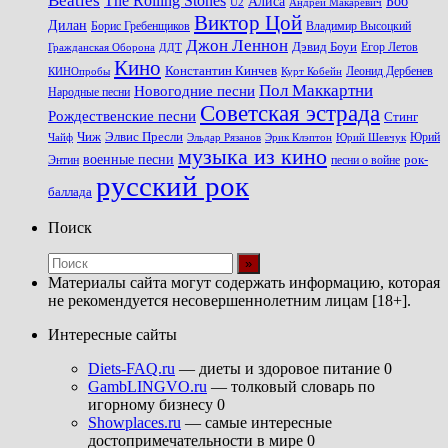
The Rolling Stones
Алиса
Боб
U2
Андрей Макаревич
Виктор Цой
Дилан
Владимир Высоцкий
Борис Гребенщиков
Джон Леннон
Дэвид Боуи
Гражданская Оборона
Егор Летов
ДДТ
Кино
Константин Кинчев
Курт Кобейн
Леонид Дербенев
КИНОпробы
Пол Маккартни
Новогодние песни
Народные песни
Советская эстрада
Рождественские песни
Стинг
Чиж
Элвис Пресли
Эрик Клэптон
Юрий Шевчук
Юрий
Чайф
Эльдар Рязанов
музыка из кино
военные песни
песни о войне
рок-
Энтин
русский рок
баллада
Поиск
Материалы сайта могут содержать информацию, которая
не рекомендуется несовершеннолетним лицам [18+].
Интересные сайты
Diets-FAQ.ru
— диеты и здоровое питание 0
GambLINGVO.ru
— толковый словарь по
игорному бизнесу 0
Showplaces.ru
— самые интересные
достопримечательности в мире 0