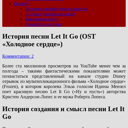
О сайте
Политика конфиденциальности
Статьи о песнях по заказу
Реклама на сайте
Правообладателям
История песни Let It Go (OST
«Холодное сердце»)
Комментарии: 2
Более ста миллионов просмотров на YouTube менее чем за
полгода – такими фантастическими показателями может
похвастаться представленный на канале студии Disney
отрывок из мультипликационного фильма «Холодное сердце»
(Frozen), в котором королева Эльза голосом Идины Мензел
поет красивую песню Let It Go («Ну и пусть») авторства
Кристен Андерсон-Лопес и ее мужа Роберта Лопеса.
История создания и смысл песни Let It
Go