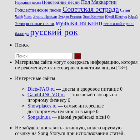
Пол Маккартни
Новогодние песни
Народные песни
Советская эстрада
Рождественские песни
Стинг
Чиж
Элвис Пресли
Эрик Клэптон
Юрий Шевчук
Юрий
Чайф
Эльдар Рязанов
музыка из кино
военные песни
песни о войне
рок-
Энтин
русский рок
баллада
Поиск
Материалы сайта могут содержать информацию, которая
не рекомендуется несовершеннолетним лицам [18+].
Интересные сайты
Diets-FAQ.ru
— диеты и здоровое питание 0
GambLINGVO.ru
— толковый словарь по
игорному бизнесу 0
Showplaces.ru
— самые интересные
достопримечательности в мире 0
Songs.in.ua
— відомі українські пісні 0
Не забудьте поставить активную, индексируемую
ссылку на Song-Story.ru при использовании статей.