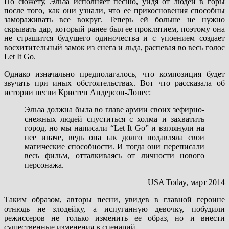
По сюжету, Эльза исполняет песню, уйдя от людей в горы
после того, как они узнали, что ее прикосновения способны
замораживать все вокруг. Теперь ей больше не нужно
скрывать дар, который ранее был ее проклятием, поэтому она
не страшится будущего одиночества и с упоением создает
восхитительный замок из снега и льда, распевая во весь голос
Let It Go.
Однако изначально предполагалось, что композиция будет
звучать при иных обстоятельствах. Вот что рассказала об
истории песни Кристен Андерсон-Лопес:
Эльза должна была во главе армии своих зефирно-
снежных людей спуститься с холма и захватить
город, но мы написали “Let It Go” и взглянули на
нее иначе, ведь она так долго подавляла свои
магические способности. И тогда они переписали
весь фильм, отталкиваясь от личности нового
персонажа.
USA Today, март 2014
Таким образом, авторы песни, увидев в главной героине
отнюдь не злодейку, а испуганную девочку, побудили
режиссеров не только изменить ее образ, но и внести
существенные изменения в сценарий.