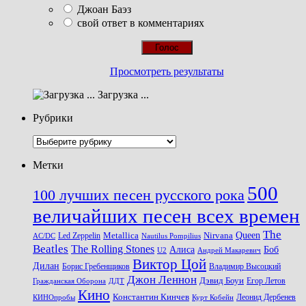
Джоан Баэз
свой ответ в комментариях
Просмотреть результаты
Загрузка ...
Рубрики
Рубрики
Метки
500
100 лучших песен русского рока
величайших песен всех времен
The
Queen
Metallica
Nirvana
Led Zeppelin
Nautilus Pompilius
AC/DC
Beatles
The Rolling Stones
Алиса
Боб
U2
Андрей Макаревич
Виктор Цой
Дилан
Владимир Высоцкий
Борис Гребенщиков
Джон Леннон
Дэвид Боуи
Гражданская Оборона
Егор Летов
ДДТ
Кино
Константин Кинчев
Курт Кобейн
Леонид Дербенев
КИНОпробы