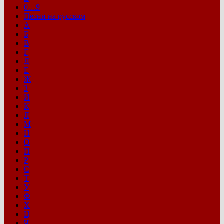
0…9
Песни на русском
А
Б
В
Г
Д
Е
Ж
З
И
К
Л
М
Н
О
П
Р
С
Т
У
Ф
Х
Ц
Ч