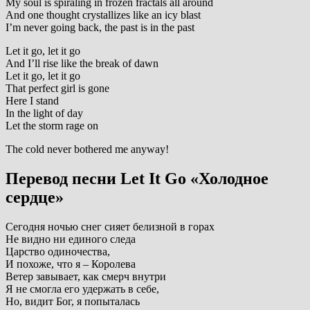
My soul is spiraling in frozen fractals all around
And one thought crystallizes like an icy blast
I’m never going back, the past is in the past
Let it go, let it go
And I’ll rise like the break of dawn
Let it go, let it go
That perfect girl is gone
Here I stand
In the light of day
Let the storm rage on
The cold never bothered me anyway!
Перевод песни Let It Go «Холодное
сердце»
Сегодня ночью снег сияет белизной в горах
Не видно ни единого следа
Царство одиночества,
И похоже, что я – Королева
Ветер завывает, как смерч внутри
Я не смогла его удержать в себе,
Но, видит Бог, я попыталась