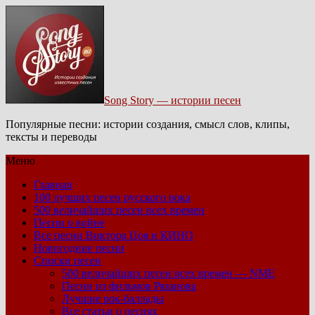
Song Story — истории песен
Популярные песни: истории создания, смысл слов, клипы,
тексты и переводы
Меню
Главная
100 лучших песен русского рока
500 величайших песен всех времен
Песни о войне
Все песни Виктора Цоя и КИНО
Новогодние песни
Списки песен
500 величайших песен всех времен — NME
Песни из фильмов Рязанова
Лучшие рок-баллады
Все статьи о песнях