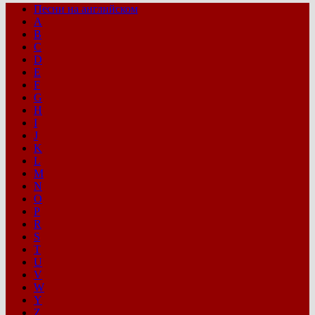
Песни на английском
A
B
C
D
E
F
G
H
I
J
K
L
M
N
O
P
R
S
T
U
V
W
Y
Z