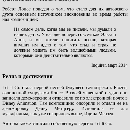
Роберт Лопес поведал о том, что стало для их авторского
дуэта основным источником вдохновения во время работы
над композицией:
На самом деле, когда мы ее писали, мы думали о
наших детях. У нас две дочери, совсем как Эльза и
Анна, и мы хотели написать песню, которая
внушит им идею о том, что стыд и страх не
должны мешать им быть волшебными людьми,
которыми они действительно являются.
Inquirer, март 2014
Релиз и достижения
Let It Go стала первой песней будущего саундтрека к Frozen,
сочиненной супругами Лопес. В своей маленькой студии они
записали демо-версию и отправили ее по электронной почте в
Disney Animation. Там композицию одобрили и отдали ее на
аранжировку Дэйву Метцгеру. Исполнила ее для
мультфильма, как уже говорилось выше, Идина Мензел.
Авторы также записали собственную версию Let It Go.