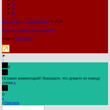
Ш
Э
Я
Song Story — истории песен
© 2026
Политика конфиденциальности
Тема от
WP Puzzle
➤
2
0
Оставьте комментарий! Напишите, что думаете по поводу
статьи.
x
(
)
x
|
Ответить