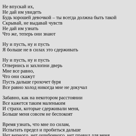
Не впускай их,
Не дай им увидеть
Будь хорошей девочкой – ты всегда должна быть такой
Скрывай, не выдавай чувств
Не дай им узнать
Что же, теперь они знают
Ну и пусть, ну и пусть
Я больше не в силах это сдерживать
Ну и пусть, ну и пусть
Отвернись и захлопни дверь
Мне все равно,
Что они скажут
Пусть дальше грохочет буря
Все равно холод никогда мне не докучал
Забавно, как на некотором расстоянии
Все кажется таким маленьким
И страхи, которые сдерживали меня,
Больше меня совсем не беспокоят
Время узнать, что мне по силам,
Испытать предел и пробиться дальше
Нет верного, нет ошибочного, нет правил для меня