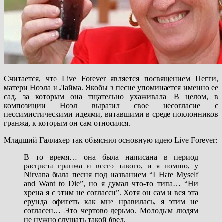
Считается, что Live Forever является посвящением Пегги,
матери Ноэла и Лайма. Якобы в песне упоминается именно ее
сад, за которым она тщательно ухаживала. В целом, в
композиции Ноэл выразил свое несогласие с
пессимистическими идеями, витавшими в среде поклонников
гранжа, к которым он сам относился.
Младший Галлахер так объяснил основную идею Live Forever:
В то время… она была написана в период
расцвета гранжа и всего такого, и я помню, у
Nirvana была песня под названием “I Hate Myself
and Want to Die”, но я думал что-то типа… “Ни
хрена я с этим не согласен”. Хотя он сам и вся эта
ерунда офигеть как мне нравилась, я этим не
согласен… Это чертово дерьмо. Молодым людям
не нужно слушать такой бред.