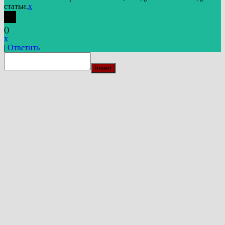
статьи.
x
(
)
x
|
Ответить
Insert