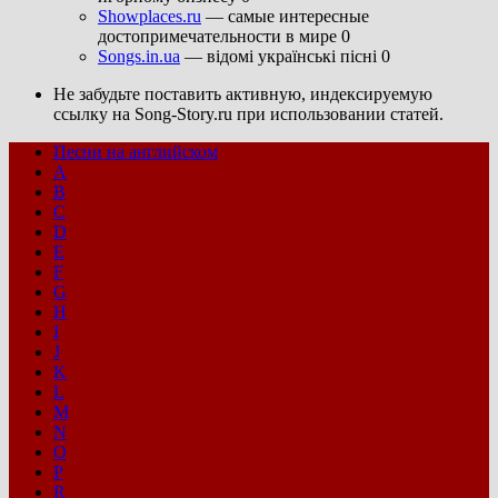
Showplaces.ru
— самые интересные
достопримечательности в мире 0
Songs.in.ua
— відомі українські пісні 0
Не забудьте поставить активную, индексируемую
ссылку на Song-Story.ru при использовании статей.
Песни на английском
A
B
C
D
E
F
G
H
I
J
K
L
M
N
O
P
R