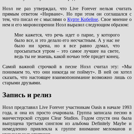
Ноэл не раз утверждал, что Live Forever нельзя считать
прямым ответом «Нирване». Но при этом он соглашался с
тем, что писал ее с мыслями о
Курте Кобейне
. Свое мнение о
нем и его мировоззрении Ноэл выразил следующим образом:
Мне кажется, что речь идет о парне, у которого
было все, и это делало его несчастным. А у нас не
было ни хрена, но я все равно думал, что
просыпаться утром – это самое лучшее на свете,
ведь ты не знаешь, какой ночью тебе придет конец.
Самой важной строчкой в песне Ноэл считал эту: «Мы
понимаем то, что они никогда не поймут». В ней он хотел
сказать, что настоящее взаимопонимание возможно лишь со
старыми друзьями.
Запись и релиз
Ноэл представил Live Forever участникам Oasis в начале 1993
года, и она их просто очаровала. Группа записала песню в
манчестерской студии Clear Studios. Годом спустя она была
выпущена третьим синглом из альбома Definitely Maybe и
немедленно привлекла к группе внимание меломанов и