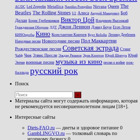
The
Queen
Metallica
Nirvana
Led Zeppelin
Nautilus Pompilius
AC/DC
Beatles
The Rolling Stones
Алиса
Боб
U2
Андрей Макаревич
Виктор Цой
Дилан
Владимир Высоцкий
Борис Гребенщиков
Джон Леннон
Дэвид Боуи
Гражданская Оборона
Егор Летов
ДДТ
Кино
Константин Кинчев
Курт Кобейн
Леонид Дербенев
КИНОпробы
Пол Маккартни
Новогодние песни
Народные песни
Советская эстрада
Рождественские песни
Стинг
Чиж
Элвис Пресли
Эрик Клэптон
Юрий Шевчук
Юрий
Чайф
Эльдар Рязанов
музыка из кино
военные песни
песни о войне
рок-
Энтин
русский рок
баллада
Поиск
Материалы сайта могут содержать информацию, которая
не рекомендуется несовершеннолетним лицам [18+].
Интересные сайты
Diets-FAQ.ru
— диеты и здоровое питание 0
GambLINGVO.ru
— толковый словарь по
игорному бизнесу 0