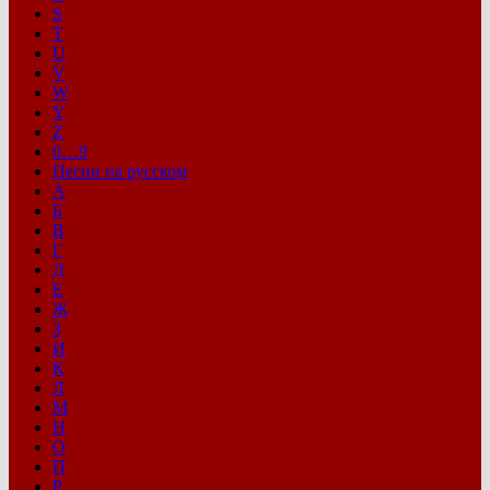
S
T
U
V
W
Y
Z
0…9
Песни на русском
А
Б
В
Г
Д
Е
Ж
З
И
К
Л
М
Н
О
П
Р