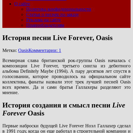
О сайте
Политика конфиденциальности
Статьи о песнях по заказу
Реклама на сайте
Правообладателям
История песни Live Forever, Oasis
Метки:
Oasis
Комментарии: 1
Всемирная слава британской рок-группы Oasis началась с
композиции Live Forever, третьего сингла из дебютного
альбома Definitely Maybe (1994). А пару десятков лет спустя в
голосовании, которое проводилось на официальном сайте
коллектива, фанаты назвали этот трек лучшей песней Oasis
всех времен. Да и сами братья Галлахеры разделяют это
мнение.
История создания и смысл песни
Live
Forever
Oasis
Первые наброски будущей Live Forever Ноэл Галлахер сделал
в 1991 году, когда он еще работал в строительной компании и