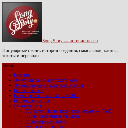
Song Story — истории песен
Популярные песни: истории создания, смысл слов, клипы,
тексты и переводы
Меню
Главная
100 лучших песен русского рока
500 величайших песен всех времен
Песни о войне
Все песни Виктора Цоя и КИНО
Новогодние песни
Списки песен
500 величайших песен всех времен — NME
Песни из фильмов Рязанова
Лучшие рок-баллады
Все статьи о песнях