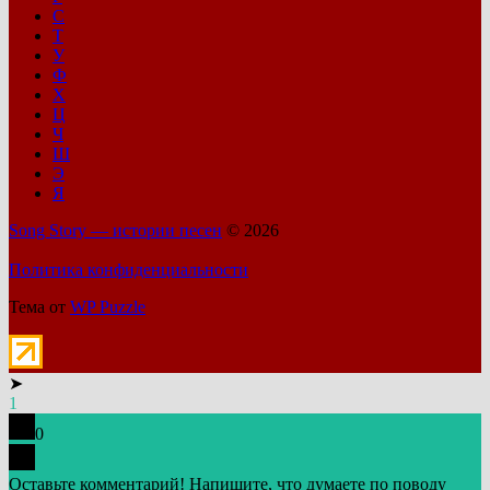
С
Т
У
Ф
Х
Ц
Ч
Ш
Э
Я
Song Story — истории песен
© 2026
Политика конфиденциальности
Тема от
WP Puzzle
➤
1
0
Оставьте комментарий! Напишите, что думаете по поводу