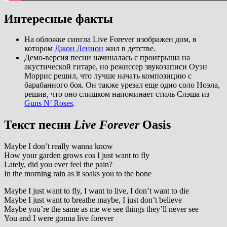
Интересные факты
На обложке сингла Live Forever изображен дом, в
котором
Джон Леннон
жил в детстве.
Демо-версия песни начиналась с проигрыша на
акустической гитаре, но режиссер звукозаписи Оуэн
Моррис решил, что лучше начать композицию с
барабанного боя. Он также урезал еще одно соло Ноэла,
решив, что оно слишком напоминает стиль Слэша из
Guns N’ Roses
.
Текст песни
Live Forever
Oasis
Maybe I don’t really wanna know
How your garden grows cos I just want to fly
Lately, did you ever feel the pain?
In the morning rain as it soaks you to the bone
Maybe I just want to fly, I want to live, I don’t want to die
Maybe I just want to breathe maybe, I just don’t believe
Maybe you’re the same as me we see things they’ll never see
You and I were gonna live forever