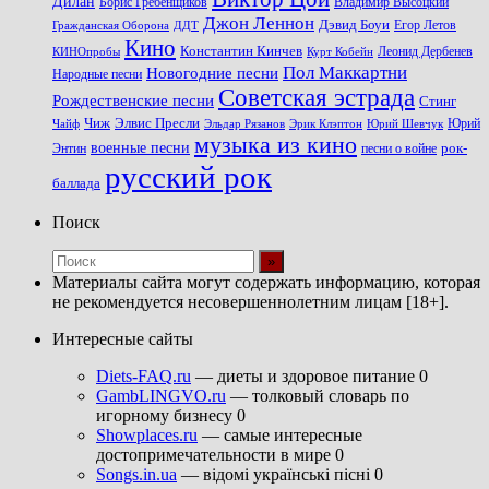
Дилан
Владимир Высоцкий
Борис Гребенщиков
Джон Леннон
Дэвид Боуи
Гражданская Оборона
Егор Летов
ДДТ
Кино
Константин Кинчев
Курт Кобейн
Леонид Дербенев
КИНОпробы
Пол Маккартни
Новогодние песни
Народные песни
Советская эстрада
Рождественские песни
Стинг
Чиж
Элвис Пресли
Эрик Клэптон
Юрий Шевчук
Юрий
Чайф
Эльдар Рязанов
музыка из кино
военные песни
песни о войне
рок-
Энтин
русский рок
баллада
Поиск
Материалы сайта могут содержать информацию, которая
не рекомендуется несовершеннолетним лицам [18+].
Интересные сайты
Diets-FAQ.ru
— диеты и здоровое питание 0
GambLINGVO.ru
— толковый словарь по
игорному бизнесу 0
Showplaces.ru
— самые интересные
достопримечательности в мире 0
Songs.in.ua
— відомі українські пісні 0