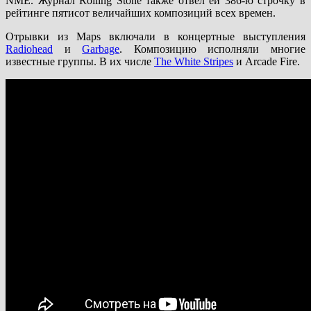
NME. Журнал Rolling Stone также отвел ей 386-ю строчку в
рейтинге пятисот величайших композиций всех времен.
Отрывки из Maps включали в концертные выступления
Radiohead
и
Garbage
. Композицию исполняли многие
известные группы. В их числе
The White Stripes
и Arcade Fire.