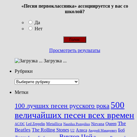
«Песня первоклассника» ассоциируется у вас со
школой?
Да
Нет
Просмотреть результаты
Загрузка ...
Рубрики
Рубрики
Метки
500
100 лучших песен русского рока
величайших песен всех времен
The
Queen
Metallica
Nirvana
Led Zeppelin
Nautilus Pompilius
AC/DC
Beatles
The Rolling Stones
Алиса
Боб
U2
Андрей Макаревич
Виктор Цой