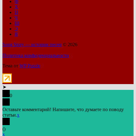
Ф
Х
Ц
Ч
Ш
Э
Я
Song Story — истории песен
© 2026
Политика конфиденциальности
Тема от
WP Puzzle
➤
0
Оставьте комментарий! Напишите, что думаете по поводу
статьи.
x
(
)
x