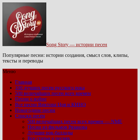
Song Story — истории песен
Популярные песни: истории создания, смысл слов, клипы,
тексты и переводы
Меню
Главная
100 лучших песен русского рока
500 величайших песен всех времен
Песни о войне
Все песни Виктора Цоя и КИНО
Новогодние песни
Списки песен
500 величайших песен всех времен — NME
Песни из фильмов Рязанова
Лучшие рок-баллады
Все статьи о песнях