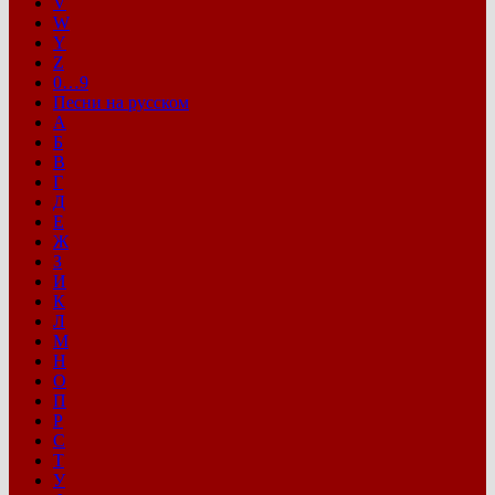
V
W
Y
Z
0…9
Песни на русском
А
Б
В
Г
Д
Е
Ж
З
И
К
Л
М
Н
О
П
Р
С
Т
У