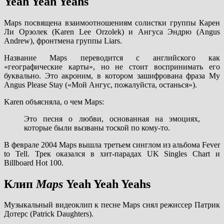
Yeah Yeah Yeahs
Maps посвящена взаимоотношениям солистки группы Карен
Ли Орзолек (Karen Lee Orzolek) и Ангуса Эндрю (Angus
Andrew), фронтмена группы Liars.
Название Maps переводится с английского как
«географические карты», но не стоит воспринимать его
буквально. Это акроним, в котором зашифрована фраза My
Angus Please Stay («Мой Ангус, пожалуйста, останься»).
Karen объясняла, о чем Maps:
Это песня о любви, основанная на эмоциях,
которые были вызваны тоской по кому-то.
В феврале 2004 Maps вышла третьем синглом из альбома Fever
to Tell. Трек оказался в хит-парадах UK Singles Chart и
Billboard Hot 100.
Клип
Maps
Yeah Yeah Yeahs
Музыкальный видеоклип к песне Maps снял режиссер Патрик
Дотерс (Patrick Daughters).