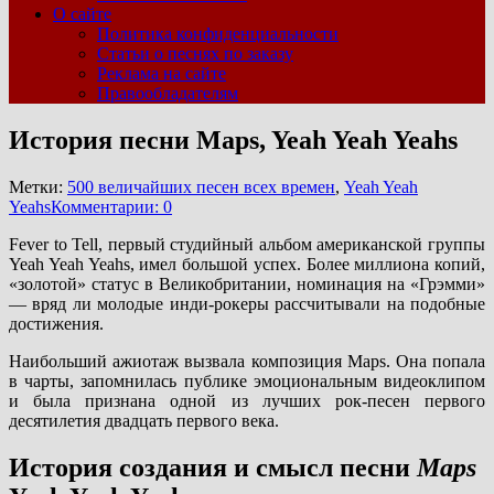
О сайте
Политика конфиденциальности
Статьи о песнях по заказу
Реклама на сайте
Правообладателям
История песни Maps, Yeah Yeah Yeahs
Метки:
500 величайших песен всех времен
,
Yeah Yeah
Yeahs
Комментарии: 0
Fever to Tell, первый студийный альбом американской группы
Yeah Yeah Yeahs, имел большой успех. Более миллиона копий,
«золотой» статус в Великобритании, номинация на «Грэмми»
— вряд ли молодые инди-рокеры рассчитывали на подобные
достижения.
Наибольший ажиотаж вызвала композиция Maps. Она попала
в чарты, запомнилась публике эмоциональным видеоклипом
и была признана одной из лучших рок-песен первого
десятилетия двадцать первого века.
История создания и смысл песни
Maps