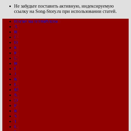
Не забудьте поставить активную, индексируемую
ссылку на Song-Story.ru при использовании статей.
Песни на английском
A
B
C
D
E
F
G
H
I
J
K
L
M
N
O
P
R
S
T
U