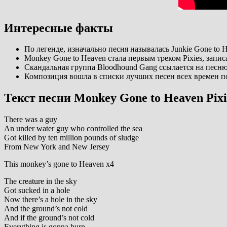
Интересные факты
По легенде, изначально песня называлась Junkie Gone to
Monkey Gone to Heaven стала первым треком Pixies, зап
Скандальная группа Bloodhound Gang ссылается на песню Pi
Композиция вошла в списки лучших песен всех времен по
Текст песни Monkey Gone to Heaven Pixi
There was a guy
An under water guy who controlled the sea
Got killed by ten million pounds of sludge
From New York and New Jersey
This monkey’s gone to Heaven x4
The creature in the sky
Got sucked in a hole
Now there’s a hole in the sky
And the ground’s not cold
And if the ground’s not cold
Everything is gonna burn