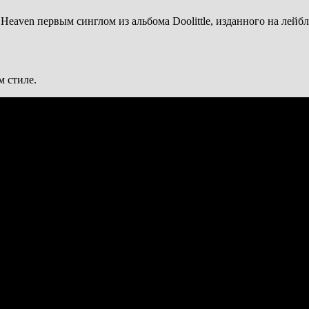
Heaven первым синглом из альбома Doolittle, изданного на лейбле
м стиле.