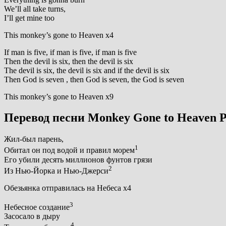
We’ll all take turns,
I’ll get mine too
This monkey’s gone to Heaven x4
If man is five, if man is five, if man is five
Then the devil is six, then the devil is six
The devil is six, the devil is six and if the devil is six
Then God is seven , then God is seven, the God is seven
This monkey’s gone to Heaven x9
Перевод песни Monkey Gone to Heaven P
Жил-был парень,
1
Обитал он под водой и правил морем
Его убили десять миллионов фунтов грязи
2
Из Нью-Йорка и Нью-Джерси
Обезьянка отправилась на Небеса х4
3
Небесное создание
Засосало в дыру
4