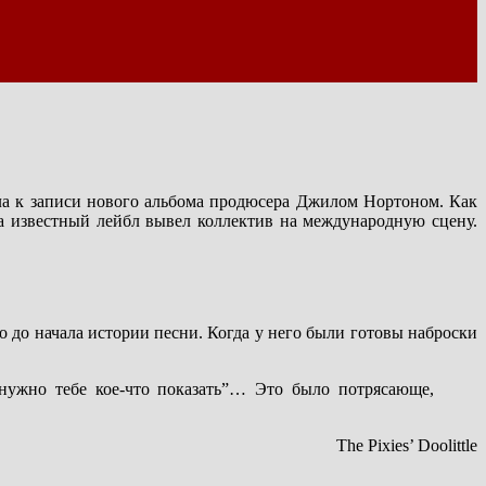
кла к записи нового альбома продюсера Джилом Нортоном. Как
, а известный лейбл вывел коллектив на международную сцену.
го до начала истории песни.
Когда у него были готовы наброски
нужно тебе кое-что показать”… Это было потрясающе,
The Pixies’ Doolittle