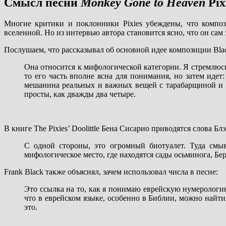
Смысл песни
Monkey Gone to Heaven
Pix
Многие критики и поклонники Pixies убеждены, что компо
вселенной. Но из интервью автора становится ясно, что он сам 
Послушаем, что рассказывал об основной идее композиции Black
Она относится к мифологической категории. Я стремлюсь 
то его часть вполне ясна для понимания, но затем идет: “
мешанина реальных и важных вещей с тарабарщиной и 
просты, как дважды два четыре.
В книге The Pixies’ Doolittle Бена Сисарио приводятся слова Б
С одной стороны, это огромный биотуалет. Туда смыв
мифологическое место, где находятся сады осьминога, Бе
Frank Black также объяснял, зачем использовал числа в песне:
Это ссылка на то, как я понимаю еврейскую нумерологию
что в еврейском языке, особенно в Библии, можно найти 
это.