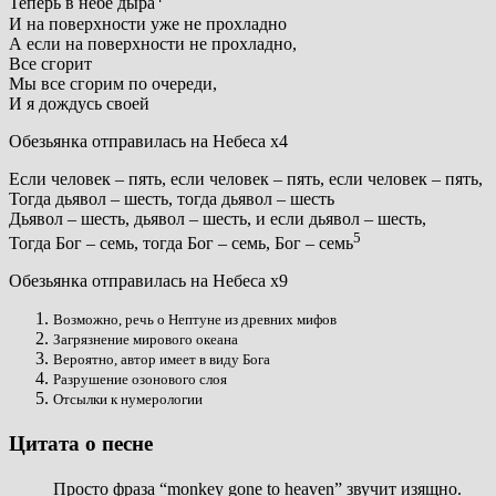
Теперь в небе дыра
И на поверхности уже не прохладно
А если на поверхности не прохладно,
Все сгорит
Мы все сгорим по очереди,
И я дождусь своей
Обезьянка отправилась на Небеса х4
Если человек – пять, если человек – пять, если человек – пять,
Тогда дьявол – шесть, тогда дьявол – шесть
Дьявол – шесть, дьявол – шесть, и если дьявол – шесть,
5
Тогда Бог – семь, тогда Бог – семь, Бог – семь
Обезьянка отправилась на Небеса х9
Возможно, речь о Нептуне из древних мифов
Загрязнение мирового океана
Вероятно, автор имеет в виду Бога
Разрушение озонового слоя
Отсылки к нумерологии
Цитата о песне
Просто фраза “monkey gone to heaven” звучит изящно.