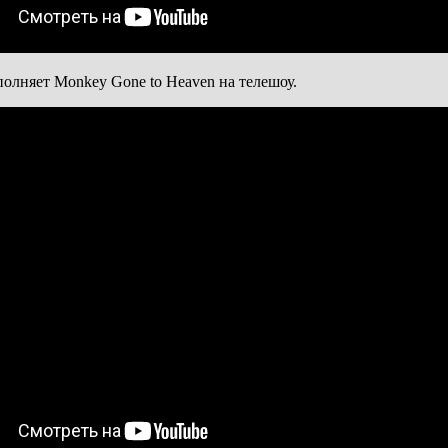
полняет Monkey Gone to Heaven на телешоу.