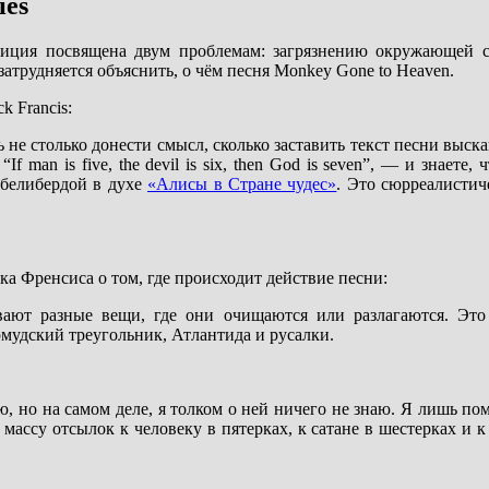
ies
зиция посвящена двум проблемам: загрязнению окружающей 
затрудняется объяснить, о чём песня Monkey Gone to Heaven.
 Francis:
не столько донести смысл, сколько заставить текст песни выск
If man is five, the devil is six, then God is seven”, — и знаете
белибердой в духе
«Алисы в Стране чудес»
. Это сюрреалистич
лэка Френсиса о том, где происходит действие песни:
ают разные вещи, где они очищаются или разлагаются. Это б
рмудский треугольник, Атлантида и русалки.
, но на самом деле, я толком о ней ничего не знаю. Я лишь пом
массу отсылок к человеку в пятерках, к сатане в шестерках и к