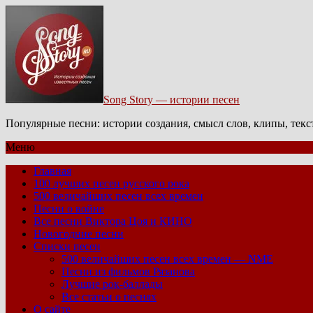
Song Story — истории песен
Популярные песни: истории создания, смысл слов, клипы, тек
Меню
Главная
100 лучших песен русского рока
500 величайших песен всех времен
Песни о войне
Все песни Виктора Цоя и КИНО
Новогодние песни
Списки песен
500 величайших песен всех времен — NME
Песни из фильмов Рязанова
Лучшие рок-баллады
Все статьи о песнях
О сайте