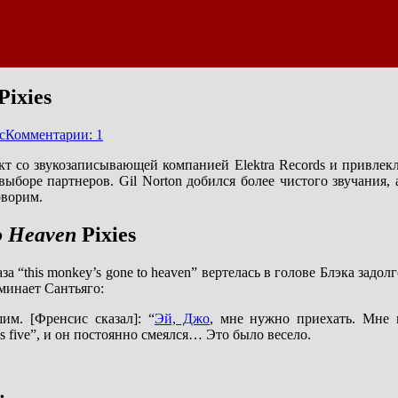
Pixies
с
Комментарии: 1
ракт со звукозаписывающей компанией Elektra Records и привле
 выборе партнеров. Gil Norton добился более чистого звучания
оворим.
o Heaven
Pixies
за “this monkey’s gone to heaven” вертелась в голове Блэка задол
оминает Сантьяго:
им. [Френсис сказал]: “
Эй, Джо
, мне нужно приехать. Мне 
is five”, и он постоянно смеялся… Это было весело.