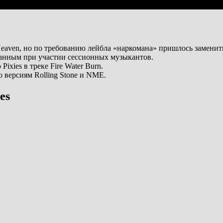
 Heaven, но по требованию лейбла «наркомана» пришлось заменит
исанным при участии сессионных музыкантов.
xies в треке Fire Water Burn.
 версиям Rolling Stone и NME.
es