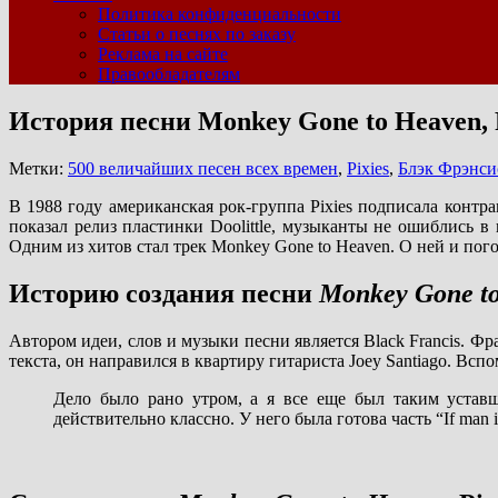
Политика конфиденциальности
Статьи о песнях по заказу
Реклама на сайте
Правообладателям
История песни Monkey Gone to Heaven, 
Метки:
500 величайших песен всех времен
,
Pixies
,
Блэк Фрэнси
В 1988 году американская рок-группа Pixies подписала конт
показал релиз пластинки Doolittle, музыканты не ошиблись в
Одним из хитов стал трек Monkey Gone to Heaven. О ней и пог
Историю создания песни
Monkey Gone t
Автором идеи, слов и музыки песни является Black Francis. Фра
текста, он направился в квартиру гитариста Joey Santiago. Всп
Дело было рано утром, а я все еще был таким уставш
действительно классно. У него была готова часть “If man 