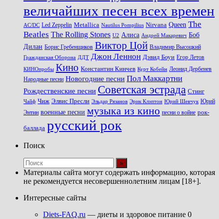
величайших песен всех времен
The
Queen
Metallica
Nirvana
Led Zeppelin
Nautilus Pompilius
AC/DC
Beatles
The Rolling Stones
Алиса
Боб
U2
Андрей Макаревич
Виктор Цой
Дилан
Владимир Высоцкий
Борис Гребенщиков
Джон Леннон
Дэвид Боуи
Гражданская Оборона
Егор Летов
ДДТ
Кино
Константин Кинчев
Курт Кобейн
Леонид Дербенев
КИНОпробы
Пол Маккартни
Новогодние песни
Народные песни
Советская эстрада
Рождественские песни
Стинг
Чиж
Элвис Пресли
Эрик Клэптон
Юрий Шевчук
Юрий
Чайф
Эльдар Рязанов
музыка из кино
военные песни
песни о войне
рок-
Энтин
русский рок
баллада
Поиск
Материалы сайта могут содержать информацию, которая
не рекомендуется несовершеннолетним лицам [18+].
Интересные сайты
Diets-FAQ.ru
— диеты и здоровое питание 0