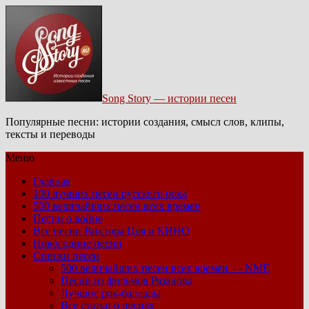
Song Story — истории песен
Популярные песни: истории создания, смысл слов, клипы,
тексты и переводы
Меню
Главная
100 лучших песен русского рока
500 величайших песен всех времен
Песни о войне
Все песни Виктора Цоя и КИНО
Новогодние песни
Списки песен
500 величайших песен всех времен — NME
Песни из фильмов Рязанова
Лучшие рок-баллады
Все статьи о песнях