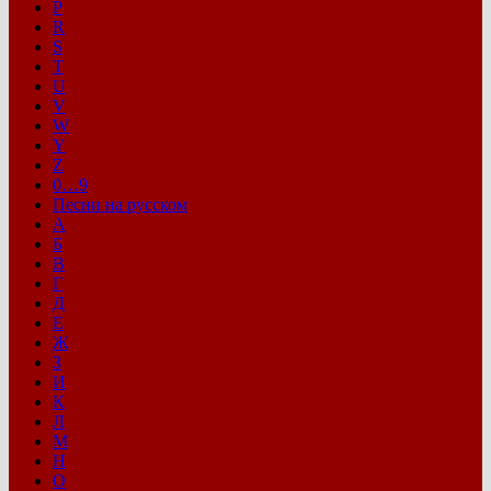
P
R
S
T
U
V
W
Y
Z
0…9
Песни на русском
А
Б
В
Г
Д
Е
Ж
З
И
К
Л
М
Н
О