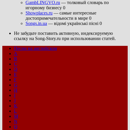
GambLINGVO.ru
— толковый словарь по
игорному бизнесу 0
Showplaces.ru
— самые интересные
достопримечательности в мире 0
Songs.in.ua
— відомі українські пісні 0
Не забудьте поставить активную, индексируемую
ссылку на Song-Story.ru при использовании статей.
Песни на английском
A
B
C
D
E
F
G
H
I
J
K
L
M
N
O