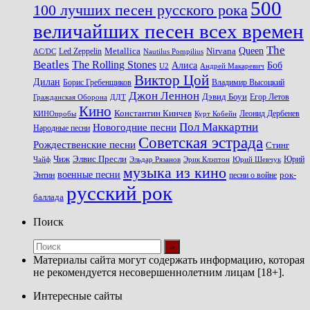
500
100 лучших песен русского рока
величайших песен всех времен
The
Queen
Metallica
Nirvana
Led Zeppelin
Nautilus Pompilius
AC/DC
Beatles
The Rolling Stones
Алиса
Боб
U2
Андрей Макаревич
Виктор Цой
Дилан
Владимир Высоцкий
Борис Гребенщиков
Джон Леннон
Дэвид Боуи
Гражданская Оборона
Егор Летов
ДДТ
Кино
Константин Кинчев
Курт Кобейн
Леонид Дербенев
КИНОпробы
Пол Маккартни
Новогодние песни
Народные песни
Советская эстрада
Рождественские песни
Стинг
Чиж
Элвис Пресли
Эрик Клэптон
Юрий Шевчук
Юрий
Чайф
Эльдар Рязанов
музыка из кино
военные песни
песни о войне
рок-
Энтин
русский рок
баллада
Поиск
Материалы сайта могут содержать информацию, которая
не рекомендуется несовершеннолетним лицам [18+].
Интересные сайты