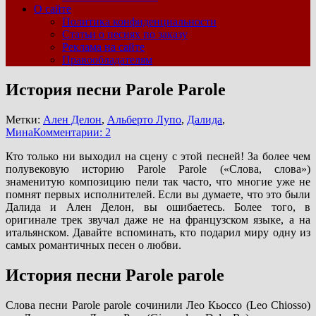
О сайте
Политика конфиденциальности
Статьи о песнях по заказу
Реклама на сайте
Правообладателям
История песни Parole Parole
Метки:
Ален Делон
,
Альберто Лупо
,
Далида
,
Мина
Комментарии: 2
Кто только ни выходил на сцену с этой песней! За более чем
полувековую историю Parole Parole («Слова, слова»)
знаменитую композицию пели так часто, что многие уже не
помнят первых исполнителей. Если вы думаете, что это были
Далида и Ален Делон, вы ошибаетесь. Более того, в
оригинале трек звучал даже не на французском языке, а на
итальянском. Давайте вспоминать, кто подарил миру одну из
самых романтичных песен о любви.
История песни Parole parole
Слова песни Parole parole сочинили Лео Кьоссо (Leo Chiosso)