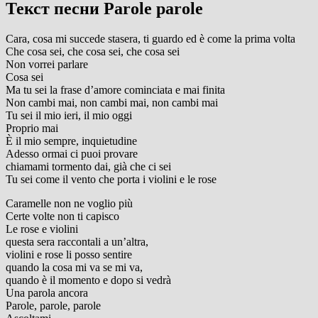
Текст песни Parole parole
Cara, cosa mi succede stasera, ti guardo ed è come la prima volta
Che cosa sei, che cosa sei, che cosa sei
Non vorrei parlare
Cosa sei
Ma tu sei la frase d’amore cominciata e mai finita
Non cambi mai, non cambi mai, non cambi mai
Tu sei il mio ieri, il mio oggi
Proprio mai
È il mio sempre, inquietudine
Adesso ormai ci puoi provare
chiamami tormento dai, già che ci sei
Tu sei come il vento che porta i violini e le rose
Caramelle non ne voglio più
Certe volte non ti capisco
Le rose e violini
questa sera raccontali a un’altra,
violini e rose li posso sentire
quando la cosa mi va se mi va,
quando è il momento e dopo si vedrà
Una parola ancora
Parole, parole, parole