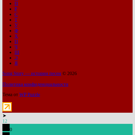
П
Р
С
Т
У
Ф
Х
Ц
Ч
Ш
Э
Я
Song Story — истории песен
© 2026
Политика конфиденциальности
Тема от
WP Puzzle
➤
12
0