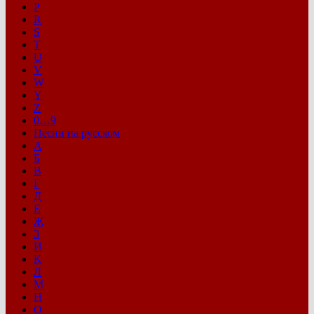
P
R
S
T
U
V
W
Y
Z
0…9
Песни на русском
А
Б
В
Г
Д
Е
Ж
З
И
К
Л
М
Н
О