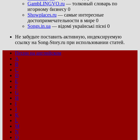
GambLINGVO.ru
— толковый словарь по
игорному бизнесу 0
Showplaces.ru
— самые интересные
достопримечательности в мире 0
Songs.in.ua
— відомі українські пісні 0
Не забудьте поставить активную, индексируемую
ссылку на Song-Story.ru при использовании статей.
Песни на английском
A
B
C
D
E
F
G
H
I
J
K
L
M
N
O