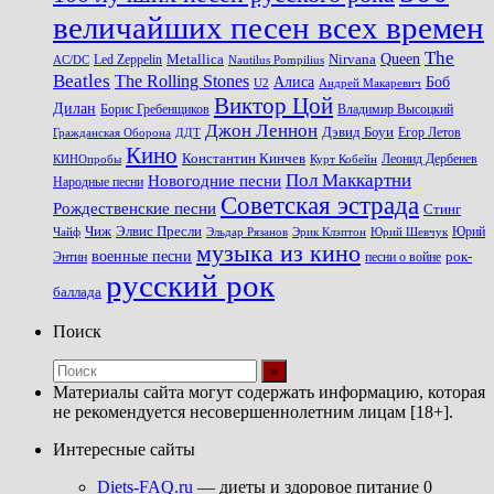
величайших песен всех времен
The
Queen
Metallica
Nirvana
Led Zeppelin
Nautilus Pompilius
AC/DC
Beatles
The Rolling Stones
Алиса
Боб
U2
Андрей Макаревич
Виктор Цой
Дилан
Владимир Высоцкий
Борис Гребенщиков
Джон Леннон
Дэвид Боуи
Гражданская Оборона
Егор Летов
ДДТ
Кино
Константин Кинчев
Курт Кобейн
Леонид Дербенев
КИНОпробы
Пол Маккартни
Новогодние песни
Народные песни
Советская эстрада
Рождественские песни
Стинг
Чиж
Элвис Пресли
Эрик Клэптон
Юрий Шевчук
Юрий
Чайф
Эльдар Рязанов
музыка из кино
военные песни
песни о войне
рок-
Энтин
русский рок
баллада
Поиск
Материалы сайта могут содержать информацию, которая
не рекомендуется несовершеннолетним лицам [18+].
Интересные сайты
Diets-FAQ.ru
— диеты и здоровое питание 0