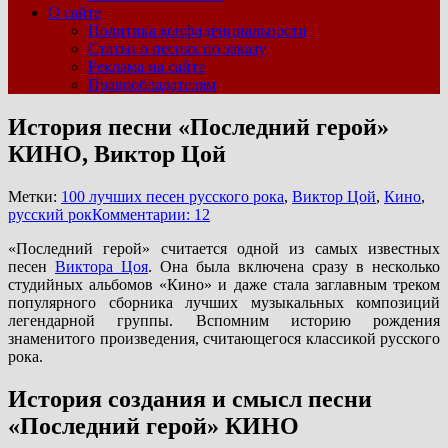
О сайте
Политика конфиденциальности
Статьи о песнях по заказу
Реклама на сайте
Правообладателям
История песни «Последний герой»
КИНО, Виктор Цой
Метки:
100 лучших песен русского рока
,
Виктор Цой
,
Кино
,
русский рок
Комментарии: 12
«Последний герой» считается одной из самых известных
песен
Виктора Цоя
. Она была включена сразу в несколько
студийных альбомов «Кино» и даже стала заглавным треком
популярного сборника лучших музыкальных композиций
легендарной группы. Вспомним историю рождения
знаменитого произведения, считающегося классикой русского
рока.
История создания и смысл песни
«Последний герой» КИНО