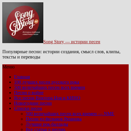
Song Story — истории песен
Популярные песни: истории создания, смысл слов, клипы,
тексты и переводы
Меню
Главная
100 лучших песен русского рока
500 величайших песен всех времен
Песни о войне
Все песни Виктора Цоя и КИНО
Новогодние песни
Списки песен
500 величайших песен всех времен — NME
Песни из фильмов Рязанова
Лучшие рок-баллады
Все статьи о песнях