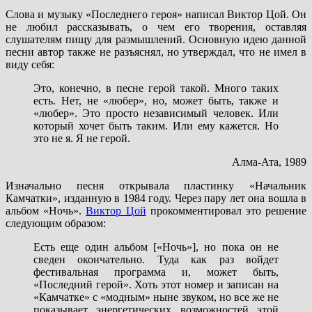
Слова и музыку «Последнего героя» написал Виктор Цой. Он
не любил рассказывать, о чем его творения, оставляя
слушателям пищу для размышлений. Основную идею данной
песни автор также не разъяснял, но утверждал, что не имел в
виду себя:
Это, конечно, в песне герой такой. Много таких
есть. Нет, не «любер», но, может быть, также и
«любер». Это просто независимый человек. Или
который хочет быть таким. Или ему кажется. Но
это не я. Я не герой.
Алма-Ата, 1989
Изначально песня открывала пластинку «Начальник
Камчатки», изданную в 1984 году. Через пару лет она вошла в
альбом «Ночь».
Виктор Цой
прокомментировал это решение
следующим образом:
Есть еще один альбом [«Ночь»], но пока он не
сведен окончательно. Туда как раз войдет
фестивальная программа и, может быть,
«Последний герой». Хоть этот номер и записан на
«Камчатке» с «модным» ныне звуком, но все же не
показывает энергетических возможностей этой