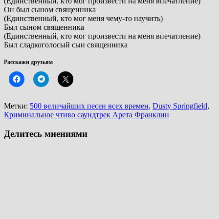
(Единственный, кто мог произвести на меня впечатление)
Он был сыном священника
(Единственный, кто мог меня чему-то научить)
Был сыном священника
(Единственный, кто мог произвести на меня впечатление)
Был сладкоголосый сын священника
Расскажи друзьям
Метки:
500 величайших песен всех времен
,
Dusty Springfield
,
Криминальное чтиво саундтрек Арета Франклин
Делитесь мнениями