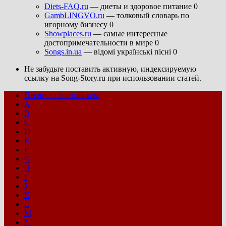
Diets-FAQ.ru
— диеты и здоровое питание 0
GambLINGVO.ru
— толковый словарь по
игорному бизнесу 0
Showplaces.ru
— самые интересные
достопримечательности в мире 0
Songs.in.ua
— відомі українські пісні 0
Не забудьте поставить активную, индексируемую
ссылку на Song-Story.ru при использовании статей.
Песни на английском
A
B
C
D
E
F
G
H
I
J
K
L
M
N