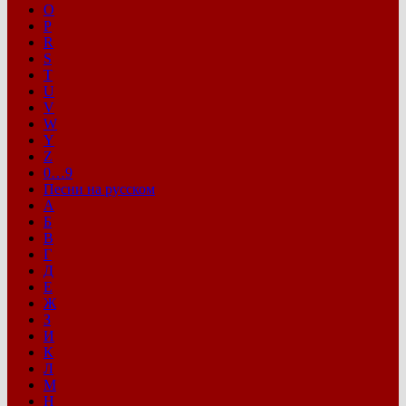
O
P
R
S
T
U
V
W
Y
Z
0…9
Песни на русском
А
Б
В
Г
Д
Е
Ж
З
И
К
Л
М
Н