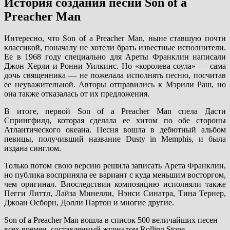
История создания песни Son of a
Preacher Man
Интересно, что Son of a Preacher Man, ныне ставшую почти
классикой, поначалу не хотели брать известные исполнители.
Ее в 1968 году специально для Ареты Франклин написали
Джон Херли и Ронни Уилкинс. Но «королева соула» — сама
дочь священника — не пожелала исполнять песню, посчитав
ее неуважительной. Авторы отправились к Мэрили Раш, но
она также отказалась от их предложения.
В итоге, первой Son of a Preacher Man спела Дасти
Спрингфилд, которая сделала ее хитом по обе стороны
Атлантического океана. Песня вошла в дебютный альбом
певицы, получивший название Dusty in Memphis, и была
издана синглом.
Только потом свою версию решила записать Арета Франклин,
но публика восприняла ее вариант с куда меньшим восторгом,
чем оригинал. Впоследствии композицию исполняли также
Пегги Литтл, Лайза Минелли, Нэнси Синатра, Тина Тернер,
Джоан Осборн, Долли Партон и многие другие.
Son of a Preacher Man вошла в список 500 величайших песен
всех времен, составленный журналом Rolling Stone.