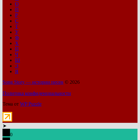
О
П
Р
С
Т
У
Ф
Х
Ц
Ч
Ш
Э
Я
Song Story — истории песен
© 2026
Политика конфиденциальности
Тема от
WP Puzzle
➤
0