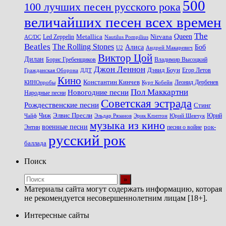
500
100 лучших песен русского рока
величайших песен всех времен
The
Queen
Metallica
Nirvana
Led Zeppelin
Nautilus Pompilius
AC/DC
Beatles
The Rolling Stones
Алиса
Боб
U2
Андрей Макаревич
Виктор Цой
Дилан
Владимир Высоцкий
Борис Гребенщиков
Джон Леннон
Дэвид Боуи
Гражданская Оборона
Егор Летов
ДДТ
Кино
Константин Кинчев
Курт Кобейн
Леонид Дербенев
КИНОпробы
Пол Маккартни
Новогодние песни
Народные песни
Советская эстрада
Рождественские песни
Стинг
Чиж
Элвис Пресли
Эрик Клэптон
Юрий Шевчук
Юрий
Чайф
Эльдар Рязанов
музыка из кино
военные песни
песни о войне
рок-
Энтин
русский рок
баллада
Поиск
Материалы сайта могут содержать информацию, которая
не рекомендуется несовершеннолетним лицам [18+].
Интересные сайты