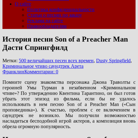
О сайте
Политика конфиденциальности
Статьи о песнях по заказу
Реклама на сайте
Правообладателям
История песни Son of a Preacher Man
Дасти Спрингфилд
Метки:
500 величайших песен всех времен
,
Dusty Springfield
,
Криминальное чтиво саундтрек Арета
Франклин
Комментарии: 0
Помните сцену знакомства персонажа Джона Траволты с
героиней Умы Турман в незабвенном «Криминальном
чтиве»? По утверждению Квентина Тарантино, он был готов
убрать этот эпизод из фильма, если бы не удалось
использовать в нем песню Son of a Preacher Man («Сын
проповедника»). К счастью, проблем с ее включением в
саундтрек не возникло. Мы получили возможностью
насладиться бесподобной игрой актеров, а композиция вновь
обрела огромную популярность.