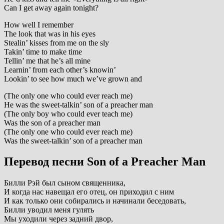
Can I get away again tonight?
How well I remember
The look that was in his eyes
Stealin’ kisses from me on the sly
Takin’ time to make time
Tellin’ me that he’s all mine
Learnin’ from each other’s knowin’
Lookin’ to see how much we’ve grown and
(The only one who could ever reach me)
He was the sweet-talkin’ son of a preacher man
(The only boy who could ever teach me)
Was the son of a preacher man
(The only one who could ever reach me)
Was the sweet-talkin’ son of a preacher man
Перевод песни Son of a Preacher Man
Билли Рэй был сыном священника,
И когда нас навещал его отец, он приходил с ним
И как только они собирались и начинали беседовать,
Билли уводил меня гулять
Мы уходили через задний двор,