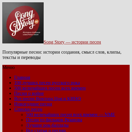
Song Story — истории песен
Популярные песни: истории создания, смысл слов, клипы,
тексты и переводы
Меню
Главная
100 лучших песен русского рока
500 величайших песен всех времен
Песни о войне
Все песни Виктора Цоя и КИНО
Новогодние песни
Списки песен
500 величайших песен всех времен — NME
Песни из фильмов Рязанова
Лучшие рок-баллады
Все статьи о песнях