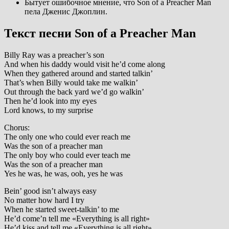
Бытует ошибочное мнение, что Son of a Preacher Man
пела Дженис Джоплин.
Текст песни Son of a Preacher Man
Billy Ray was a preacher’s son
And when his daddy would visit he’d come along
When they gathered around and started talkin’
That’s when Billy would take me walkin’
Out through the back yard we’d go walkin’
Then he’d look into my eyes
Lord knows, to my surprise
Chorus:
The only one who could ever reach me
Was the son of a preacher man
The only boy who could ever teach me
Was the son of a preacher man
Yes he was, he was, ooh, yes he was
Bein’ good isn’t always easy
No matter how hard I try
When he started sweet-talkin’ to me
He’d come’n tell me «Everything is all right»
He’d kiss and tell me «Everything is all right»