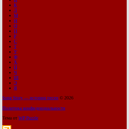
К
Л
М
Н
О
П
Р
С
Т
У
Ф
Х
Ц
Ч
Ш
Э
Я
Song Story — истории песен
© 2026
Политика конфиденциальности
Тема от
WP Puzzle