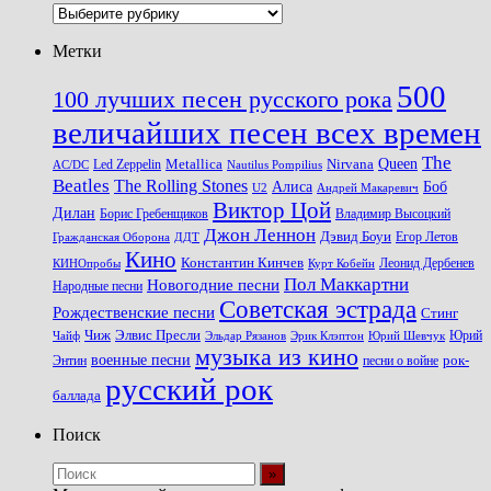
Рубрики
Метки
500
100 лучших песен русского рока
величайших песен всех времен
The
Queen
Metallica
Nirvana
Led Zeppelin
Nautilus Pompilius
AC/DC
Beatles
The Rolling Stones
Алиса
Боб
U2
Андрей Макаревич
Виктор Цой
Дилан
Владимир Высоцкий
Борис Гребенщиков
Джон Леннон
Дэвид Боуи
Гражданская Оборона
Егор Летов
ДДТ
Кино
Константин Кинчев
Курт Кобейн
Леонид Дербенев
КИНОпробы
Пол Маккартни
Новогодние песни
Народные песни
Советская эстрада
Рождественские песни
Стинг
Чиж
Элвис Пресли
Эрик Клэптон
Юрий Шевчук
Юрий
Чайф
Эльдар Рязанов
музыка из кино
военные песни
песни о войне
рок-
Энтин
русский рок
баллада
Поиск