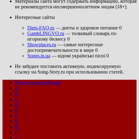
Материалы сайта могут содержать информацию, которая
не рекомендуется несовершеннолетним лицам [18+].
Интересные сайты
Diets-FAQ.ru
— диеты и здоровое питание 0
GambLINGVO.ru
— толковый словарь по
игорному бизнесу 0
Showplaces.ru
— самые интересные
достопримечательности в мире 0
Songs.in.ua
— відомі українські пісні 0
Не забудьте поставить активную, индексируемую
ссылку на Song-Story.ru при использовании статей.
Песни на английском
A
B
C
D
E
F
G
H
I
J