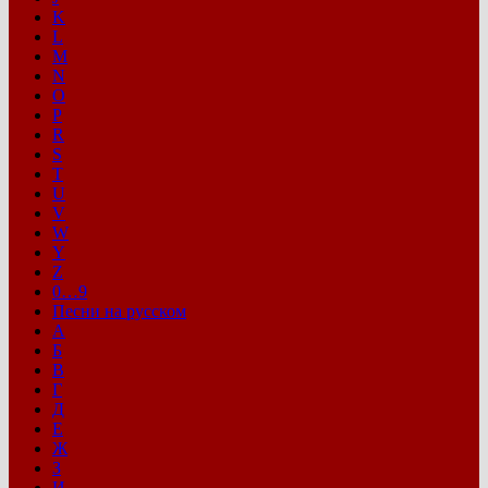
K
L
M
N
O
P
R
S
T
U
V
W
Y
Z
0…9
Песни на русском
А
Б
В
Г
Д
Е
Ж
З
И