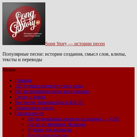
Song Story — истории песен
Популярные песни: истории создания, смысл слов, клипы,
тексты и переводы
Меню
Главная
100 лучших песен русского рока
500 величайших песен всех времен
Песни о войне
Все песни Виктора Цоя и КИНО
Новогодние песни
Списки песен
500 величайших песен всех времен — NME
Песни из фильмов Рязанова
Лучшие рок-баллады
Все статьи о песнях