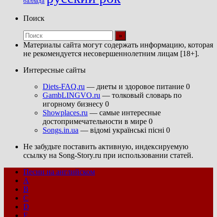
баллада
Поиск
Материалы сайта могут содержать информацию, которая
не рекомендуется несовершеннолетним лицам [18+].
Интересные сайты
Diets-FAQ.ru
— диеты и здоровое питание 0
GambLINGVO.ru
— толковый словарь по
игорному бизнесу 0
Showplaces.ru
— самые интересные
достопримечательности в мире 0
Songs.in.ua
— відомі українські пісні 0
Не забудьте поставить активную, индексируемую
ссылку на Song-Story.ru при использовании статей.
Песни на английском
A
B
C
D
E