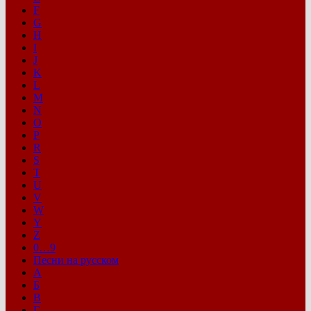
F
G
H
I
J
K
L
M
N
O
P
R
S
T
U
V
W
Y
Z
0…9
Песни на русском
А
Б
В
Г