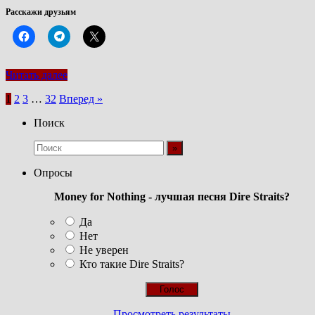
Расскажи друзьям
Читать далее
Пагинация
1
2
3
…
32
Вперед »
записей
Поиск
Опросы
Money for Nothing - лучшая песня Dire Straits?
Да
Нет
Не уверен
Кто такие Dire Straits?
Просмотреть результаты