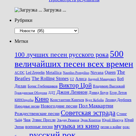
Загрузка ...
Рубрики
Рубрики
Метки
500
100 лучших песен русского рока
величайших песен всех времен
The
Queen
Metallica
Nirvana
Led Zeppelin
Nautilus Pompilius
AC/DC
Beatles
The Rolling Stones
Алиса
Боб
U2
Андрей Макаревич
Виктор Цой
Дилан
Владимир Высоцкий
Борис Гребенщиков
Джон Леннон
Дэвид Боуи
Гражданская Оборона
Егор Летов
ДДТ
Кино
Константин Кинчев
Курт Кобейн
Леонид Дербенев
КИНОпробы
Пол Маккартни
Новогодние песни
Народные песни
Советская эстрада
Рождественские песни
Стинг
Чиж
Элвис Пресли
Эрик Клэптон
Юрий Шевчук
Юрий
Чайф
Эльдар Рязанов
музыка из кино
военные песни
песни о войне
рок-
Энтин
русский рок