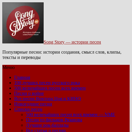
Song Story — истории песен
Популярные песни: истории создания, смысл слов, клипы,
тексты и переводы
Меню
Главная
100 лучших песен русского рока
500 величайших песен всех времен
Песни о войне
Все песни Виктора Цоя и КИНО
Новогодние песни
Списки песен
500 величайших песен всех времен — NME
Песни из фильмов Рязанова
Лучшие рок-баллады
Все статьи о песнях