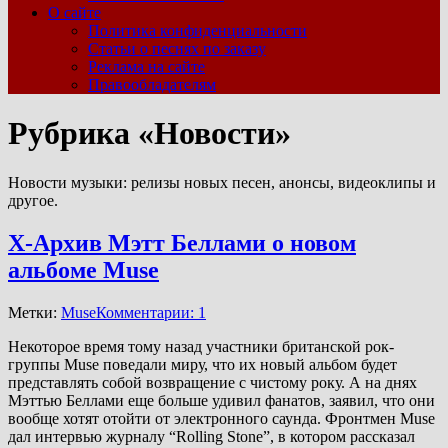
О сайте
Политика конфиденциальности
Статьи о песнях по заказу
Реклама на сайте
Правообладателям
Рубрика «Новости»
Новости музыки: релизы новых песен, анонсы, видеоклипы и
другое.
Х-Архив Мэтт Беллами о новом
альбоме Muse
Метки:
Muse
Комментарии: 1
Некоторое время тому назад участники британской рок-
группы Muse поведали миру, что их новый альбом будет
представлять собой возвращение с чистому року. А на днях
Мэттью Беллами еще больше удивил фанатов, заявил, что они
вообще хотят отойти от электронного саунда. Фронтмен Muse
дал интервью журналу “Rolling Stone”, в котором рассказал