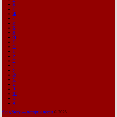
Д
Е
Ж
З
И
К
Л
М
Н
О
П
Р
С
Т
У
Ф
Х
Ц
Ч
Ш
Э
Я
Song Story — истории песен
© 2026