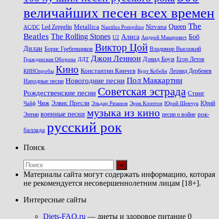
величайших песен всех времен
The
Queen
Metallica
Nirvana
Led Zeppelin
Nautilus Pompilius
AC/DC
Beatles
The Rolling Stones
Алиса
Боб
U2
Андрей Макаревич
Виктор Цой
Дилан
Владимир Высоцкий
Борис Гребенщиков
Джон Леннон
Дэвид Боуи
Гражданская Оборона
Егор Летов
ДДТ
Кино
Константин Кинчев
Курт Кобейн
Леонид Дербенев
КИНОпробы
Пол Маккартни
Новогодние песни
Народные песни
Советская эстрада
Рождественские песни
Стинг
Чиж
Элвис Пресли
Эрик Клэптон
Юрий Шевчук
Юрий
Чайф
Эльдар Рязанов
музыка из кино
военные песни
песни о войне
рок-
Энтин
русский рок
баллада
Поиск
Материалы сайта могут содержать информацию, которая
не рекомендуется несовершеннолетним лицам [18+].
Интересные сайты
Diets-FAQ.ru
— диеты и здоровое питание 0