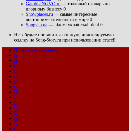
GambLINGVO.ru
— толковый словарь по
игорному бизнесу 0
Showplaces.ru
— самые интересные
достопримечательности в мире 0
Songs.in.ua
— відомі українські пісні 0
Не забудьте поставить активную, индексируемую
ссылку на Song-Story.ru при использовании статей.
Песни на английском
A
B
C
D
E
F
G
H
I
J
K
L
M
N
O