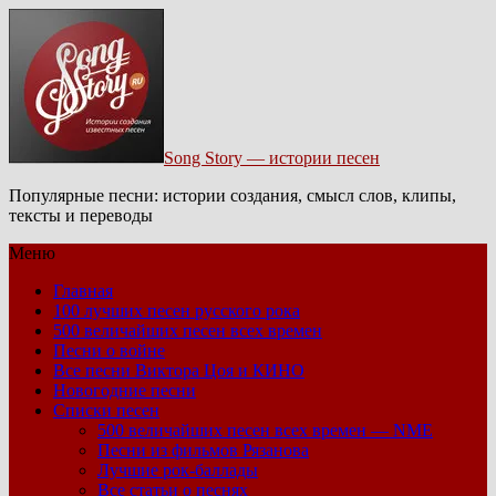
Song Story — истории песен
Популярные песни: истории создания, смысл слов, клипы,
тексты и переводы
Меню
Главная
100 лучших песен русского рока
500 величайших песен всех времен
Песни о войне
Все песни Виктора Цоя и КИНО
Новогодние песни
Списки песен
500 величайших песен всех времен — NME
Песни из фильмов Рязанова
Лучшие рок-баллады
Все статьи о песнях