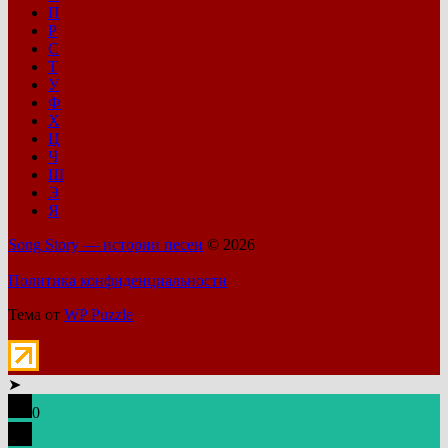
П
Р
С
Т
У
Ф
Х
Ц
Ч
Ш
Э
Я
Song Story — истории песен
© 2026
Политика конфиденциальности
Тема от
WP Puzzle
➤
0