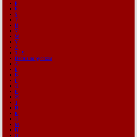
P
R
S
T
U
V
W
Y
Z
0…9
Песни на русском
А
Б
В
Г
Д
Е
Ж
З
И
К
Л
М
Н
О