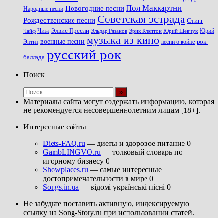
Пол Маккартни
Новогодние песни
Народные песни
Советская эстрада
Рождественские песни
Стинг
Чиж
Элвис Пресли
Эрик Клэптон
Юрий Шевчук
Юрий
Чайф
Эльдар Рязанов
музыка из кино
военные песни
песни о войне
рок-
Энтин
русский рок
баллада
Поиск
Материалы сайта могут содержать информацию, которая
не рекомендуется несовершеннолетним лицам [18+].
Интересные сайты
Diets-FAQ.ru
— диеты и здоровое питание 0
GambLINGVO.ru
— толковый словарь по
игорному бизнесу 0
Showplaces.ru
— самые интересные
достопримечательности в мире 0
Songs.in.ua
— відомі українські пісні 0
Не забудьте поставить активную, индексируемую
ссылку на Song-Story.ru при использовании статей.