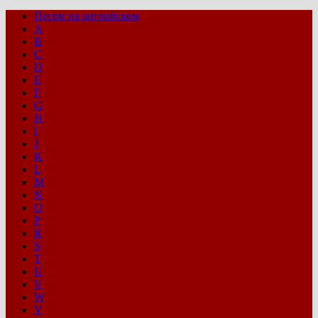
Песни на английском
A
B
C
D
E
F
G
H
I
J
K
L
M
N
O
P
R
S
T
U
V
W
Y