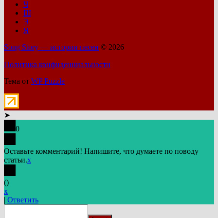
Ч
Ш
Э
Я
Song Story — истории песен
© 2026
Политика конфиденциальности
Тема от
WP Puzzle
➤
0
Оставьте комментарий! Напишите, что думаете по поводу
статьи.
x
(
)
x
|
Ответить