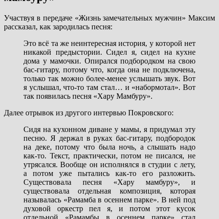
Участвуя в передаче «Жизнь замечательных мужчин» Максим
рассказал, как зародилась песня:
Это всё та же неинтересная история, у которой нет
никакой предыстории. Сидел я, сидел на кухне
дома у мамочки. Опирался подбородком на свою
бас-гитару, потому что, когда она не подключена,
только так можно более-менее услышать звук. Вот
я услышал, что-то там стал… и «набормотал». Вот
так появилась песня «Хару Мамбуру».
Далее отрывок из другого интервью Покровского:
Сидя на кухонном диване у мамы, я придумал эту
песню. Я держал в руках бас-гитару, подбородок
на деке, потому что была ночь, а слышать надо
как-то. Текст, практически, потом не писался, не
утрясался. Вообще он исполнялся в студии с лету,
а потом уже пытались как-то его разложить.
Существовала песня «Хару мамбуру», и
существовала отдельная композиция, которая
называлась «Рамамба в осеннем парке». В ней под
духовой оркестр пел я, и потом этот кусок
отдельной «Рамамбы в осеннем парке» стал