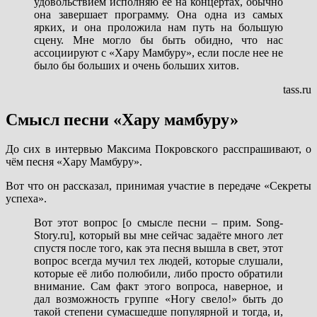
удовольствием исполняю ее на концертах, обычно
она завершает программу. Она одна из самых
ярких, и она проложила нам путь на большую
сцену. Мне могло бы быть обидно, что нас
ассоциируют с «Хару Мамбуру», если после нее не
было бы больших и очень больших хитов.
tass.ru
Смысл песни «Хару мамбуру»
До сих в интервью Максима Покровского расспрашивают, о
чём песня «Хару Мамбуру».
Вот что он рассказал, принимая участие в передаче «Секреты
успеха».
Вот этот вопрос [о смысле песни – прим. Song-
Story.ru], который вы мне сейчас задаёте много лет
спустя после того, как эта песня вышла в свет, этот
вопрос всегда мучил тех людей, которые слушали,
которые её либо полюбили, либо просто обратили
внимание. Сам факт этого вопроса, наверное, и
дал возможность группе «Ногу свело!» быть до
такой степени сумасшедше популярной и тогда, и,