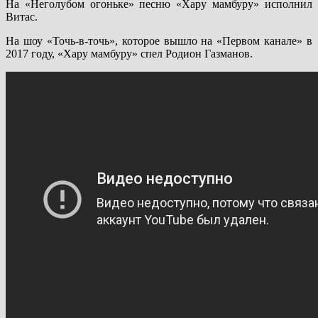
На «Неголубом огоньке» песню «Хару мамбуру» исполнил
Витас.
На шоу «Точь-в-точь», которое вышло на «Первом канале» в
2017 году, «Хару мамбуру» спел Родион Газманов.