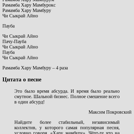
Рамамба Хару Мамбурокс
Рамамба Хару Мамбуру
Чи Сыкрай Айно
Пауба
Чи Сыкрай Айно
Пачу-Пауба
Чи Сыкрай Айно
Пауба
Чи Сыкрай Айно
Рамамба Хару Мамбуру – 4 раза
Цитата о песне
Это было время абсурда. И время было реально
смутное. Шальной бизнес. Полное смешение всего
в один абсурд!
Максим Покровский
Найдите более стабильный, независимый
коллектив, у которого самая популярная песня,
условно говоря, «Хару мамбуру». Чёрт-те что на