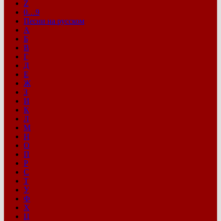
Z
0…9
Песни на русском
А
Б
В
Г
Д
Е
Ж
З
И
К
Л
М
Н
О
П
Р
С
Т
У
Ф
Х
Ц