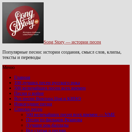
Song Story — истории песен
Популярные песни: истории создания, смысл слов, клипы,
тексты и переводы
Меню
Главная
100 лучших песен русского рока
500 величайших песен всех времен
Песни о войне
Все песни Виктора Цоя и КИНО
Новогодние песни
Списки песен
500 величайших песен всех времен — NME
Песни из фильмов Рязанова
Лучшие рок-баллады
Все статьи о песнях