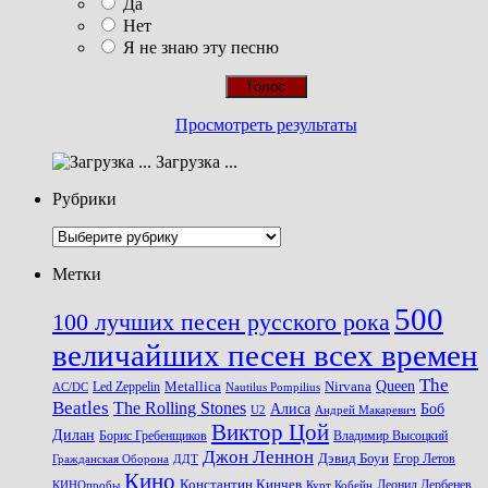
Да
Нет
Я не знаю эту песню
Просмотреть результаты
Загрузка ...
Рубрики
Рубрики
Метки
500
100 лучших песен русского рока
величайших песен всех времен
The
Queen
Metallica
Nirvana
Led Zeppelin
Nautilus Pompilius
AC/DC
Beatles
The Rolling Stones
Алиса
Боб
U2
Андрей Макаревич
Виктор Цой
Дилан
Владимир Высоцкий
Борис Гребенщиков
Джон Леннон
Дэвид Боуи
Гражданская Оборона
Егор Летов
ДДТ
Кино
Константин Кинчев
Курт Кобейн
Леонид Дербенев
КИНОпробы