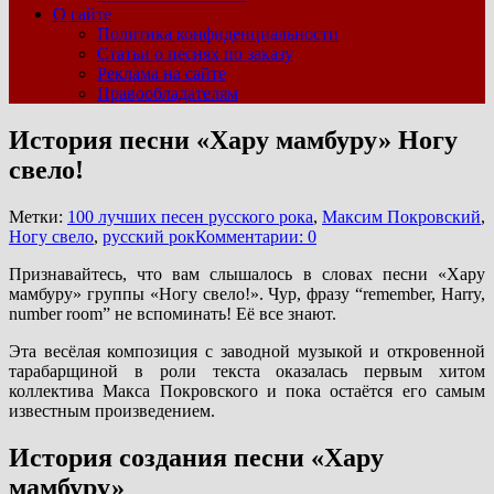
О сайте
Политика конфиденциальности
Статьи о песнях по заказу
Реклама на сайте
Правообладателям
История песни «Хару мамбуру» Ногу
свело!
Метки:
100 лучших песен русского рока
,
Максим Покровский
,
Ногу свело
,
русский рок
Комментарии: 0
Признавайтесь, что вам слышалось в словах песни «Хару
мамбуру» группы «Ногу свело!». Чур, фразу “remember, Harry,
number room” не вспоминать! Её все знают.
Эта весёлая композиция с заводной музыкой и откровенной
тарабарщиной в роли текста оказалась первым хитом
коллектива Макса Покровского и пока остаётся его самым
известным произведением.
История создания песни «Хару
мамбуру»