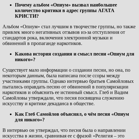
Почему альбом «Опиум» вызвал наибольшее
количество критики в адрес группы АГАТА
КРИСТИ?
Альбом «Опиум» стал лучшим в творчестве группы, но также
привлек много негативных отзывов из-за отступления от
стандартов рока, включения электронной музыки и
обвинений в пропаганде наркотиков.
Какова история создания и смысл песни «Опиум для
никого»?
Существует мало информации о создании песни, но она, по
некоторым данным, была написана после ссоры между
участниками группы. Однако интервью братьев Самойловых
пытались оправдать песню от обвинений в популяризации
наркотиков и объяснить ее истинный смысл. Глеб и Вадим
Самойловы утверждали, что песня посвящена служению
искусству и критике декаданса в обществе.
Как Глеб Самойлов объяснял, о чём песня «Опиум
для никого»?
В интервью он утверждал, что песня была о направлении
искусства в жизни, сравнивая ее с фразой «Религия – это