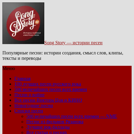
Song Story — истории песен
Популярные песни: истории создания, смысл слов, клипы,
тексты и переводы
Меню
Главная
100 лучших песен русского рока
500 величайших песен всех времен
Песни о войне
Все песни Виктора Цоя и КИНО
Новогодние песни
Списки песен
500 величайших песен всех времен — NME
Песни из фильмов Рязанова
Лучшие рок-баллады
Все статьи о песнях