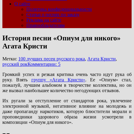
О сайте
Политика конфиденциальности
Статьи о песнях по заказу
Реклама на сайте
Правообладателям
История песни «Опиум для никого»
Агата Кристи
Метки:
100 лучших песен русского рока
,
Агата Кристи
,
русский рок
Комментарии: 5
Громкий успех и резкая критика очень часто идут рука об
руку. Взять
группу «Агата Кристи»
. Ее «Опиум» стал,
пожалуй, лучшим альбомом в творчестве коллектива, но он
же вызвал наибольшее количество негодующих отзывов.
Их ругали за отступление от стандартов рока, увлечение
электронной музыкой, негативное влияние на молодежь и
даже пропаганду наркотиков, которую блюстители морали и
проповедники здорового образа жизни усмотрели в
композиции «Опиум для никого».