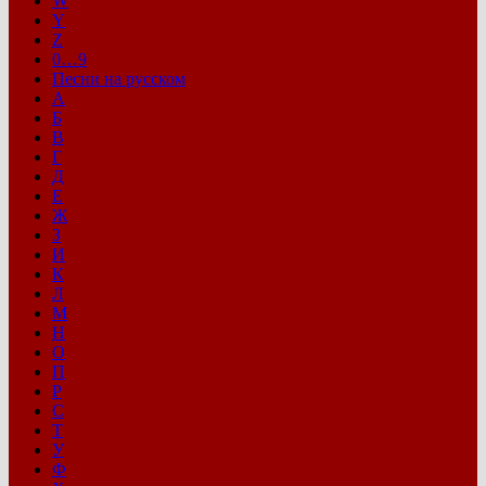
W
Y
Z
0…9
Песни на русском
А
Б
В
Г
Д
Е
Ж
З
И
К
Л
М
Н
О
П
Р
С
Т
У
Ф