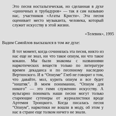
Это песня ностальгическая, но сделанная в духе
«циничных и трубадуров» — так я сам называю
нас, участников «Агаты Кристи». Эта песня
оценивает место музыканта, человека, который
служит искусству в этой жизни.
«Телевик», 1995
Вадим Самойлов высказался в том же духе:
В тот момент, когда сочинялась эта песня, никто из
нас еще не знал, ни что такое опиум, ни что такое
кокаин. Мы были знакомы с названиями
наркотических веществ только по литературе
времен декаданса и по песенному наследию
Вертинского. И в “Опиуме” Глеб не говорит о том,
что давайте, мол, курить опиум и все будет
“ништяк”. В моем понимании, “Опиум для
никого” — это гимн служению искусству. А
вульгарно понимать наши песни могут только
стареющие сутенеры от журналистики вроде
Артемия Троицкого. Когда писалась песня
“Опиум”, наркотики не вошли в моду, об этом у
нас в стране еще толком ничего не знали.