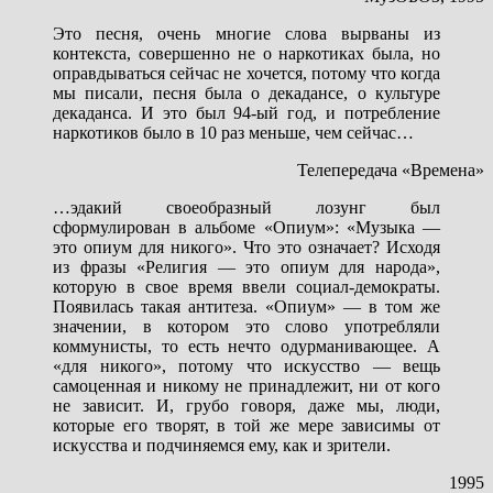
Это песня, очень многие слова вырваны из
контекста, совершенно не о наркотиках была, но
оправдываться сейчас не хочется, потому что когда
мы писали, песня была о декадансе, о культуре
декаданса. И это был 94-ый год, и потребление
наркотиков было в 10 раз меньше, чем сейчас…
Телепередача «Времена»
…эдакий своеобразный лозунг был
сформулирован в альбоме «Опиум»: «Музыка —
это опиум для никого». Что это означает? Исходя
из фразы «Религия — это опиум для народа»,
которую в свое время ввели социал-демократы.
Появилась такая антитеза. «Опиум» — в том же
значении, в котором это слово употребляли
коммунисты, то есть нечто одурманивающее. А
«для никого», потому что искусство — вещь
самоценная и никому не принадлежит, ни от кого
не зависит. И, грубо говоря, даже мы, люди,
которые его творят, в той же мере зависимы от
искусства и подчиняемся ему, как и зрители.
1995