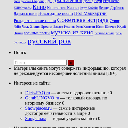
Джон Леннон
Дэвид Боуи
Гражданская Оборона
Егор Летов
ДДТ
Кино
Константин Кинчев
Курт Кобейн
Леонид Дербенев
КИНОпробы
Пол Маккартни
Новогодние песни
Народные песни
Советская эстрада
Рождественские песни
Стинг
Чиж
Элвис Пресли
Эрик Клэптон
Юрий Шевчук
Юрий
Чайф
Эльдар Рязанов
музыка из кино
военные песни
песни о войне
рок-
Энтин
русский рок
баллада
Поиск
Материалы сайта могут содержать информацию, которая
не рекомендуется несовершеннолетним лицам [18+].
Интересные сайты
Diets-FAQ.ru
— диеты и здоровое питание 0
GambLINGVO.ru
— толковый словарь по
игорному бизнесу 0
Showplaces.ru
— самые интересные
достопримечательности в мире 0
Songs.in.ua
— відомі українські пісні 0