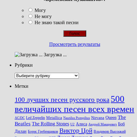
Могу
Не могу
Не знаю такой песни
Просмотреть результаты
Загрузка ...
Рубрики
Рубрики
Метки
500
100 лучших песен русского рока
величайших песен всех времен
The
Queen
Metallica
Nirvana
Led Zeppelin
Nautilus Pompilius
AC/DC
Beatles
The Rolling Stones
Алиса
Боб
U2
Андрей Макаревич
Виктор Цой
Дилан
Владимир Высоцкий
Борис Гребенщиков