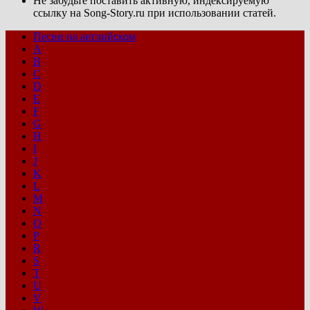
Не забудьте поставить активную, индексируемую
ссылку на Song-Story.ru при использовании статей.
Песни на английском
A
B
C
D
E
F
G
H
I
J
K
L
M
N
O
P
R
S
T
U
V