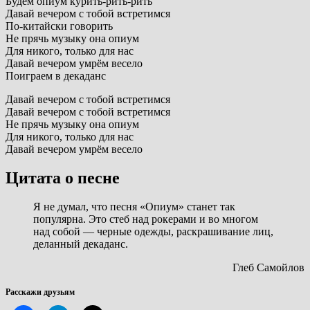
Будем опиум курить-рить-рить
Давай вечером с тобой встретимся
По-китайски говорить
Не прячь музыку она опиум
Для никого, только для нас
Давай вечером умрём весело
Поиграем в декаданс
Давай вечером с тобой встретимся
Давай вечером с тобой встретимся
Не прячь музыку она опиум
Для никого, только для нас
Давай вечером умрём весело
Цитата о песне
Я не думал, что песня «Опиум» станет так
популярна. Это стеб над рокерами и во многом
над собой — черные одежды, раскрашивание лиц,
деланный декаданс.
Глеб Самойлов
Расскажи друзьям