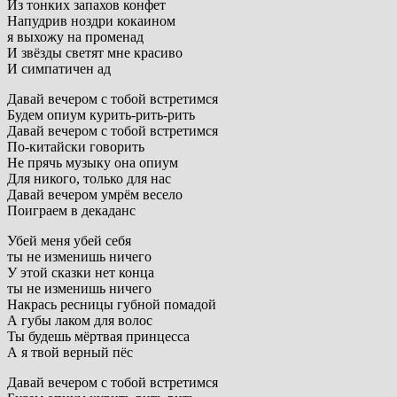
Из тонких запахов конфет
Напудрив ноздри кокаином
я выхожу на променад
И звёзды светят мне красиво
И симпатичен ад
Давай вечером с тобой встретимся
Будем опиум курить-рить-рить
Давай вечером с тобой встретимся
По-китайски говорить
Не прячь музыку она опиум
Для никого, только для нас
Давай вечером умрём весело
Поиграем в декаданс
Убей меня убей себя
ты не изменишь ничего
У этой сказки нет конца
ты не изменишь ничего
Накрась ресницы губной помадой
А губы лаком для волос
Ты будешь мёртвая принцесса
А я твой верный пёс
Давай вечером с тобой встретимся