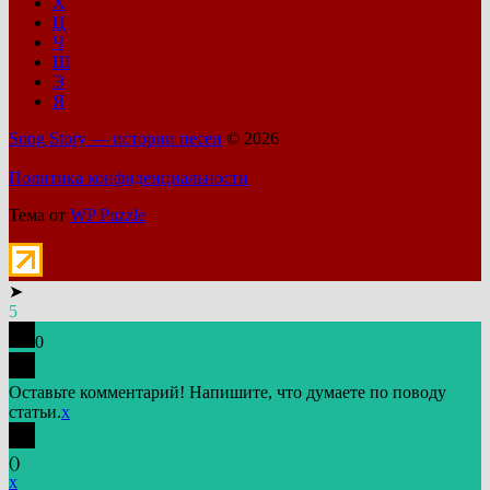
Х
Ц
Ч
Ш
Э
Я
Song Story — истории песен
© 2026
Политика конфиденциальности
Тема от
WP Puzzle
➤
5
0
Оставьте комментарий! Напишите, что думаете по поводу
статьи.
x
(
)
x