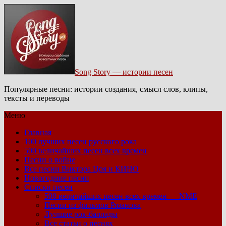
Song Story — истории песен
Популярные песни: истории создания, смысл слов, клипы,
тексты и переводы
Меню
Главная
100 лучших песен русского рока
500 величайших песен всех времен
Песни о войне
Все песни Виктора Цоя и КИНО
Новогодние песни
Списки песен
500 величайших песен всех времен — NME
Песни из фильмов Рязанова
Лучшие рок-баллады
Все статьи о песнях