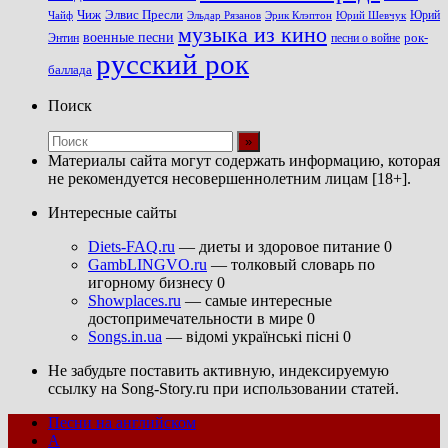
Чиж
Элвис Пресли
Эрик Клэптон
Юрий Шевчук
Юрий
Чайф
Эльдар Рязанов
музыка из кино
военные песни
песни о войне
рок-
Энтин
русский рок
баллада
Поиск
Материалы сайта могут содержать информацию, которая
не рекомендуется несовершеннолетним лицам [18+].
Интересные сайты
Diets-FAQ.ru
— диеты и здоровое питание 0
GambLINGVO.ru
— толковый словарь по
игорному бизнесу 0
Showplaces.ru
— самые интересные
достопримечательности в мире 0
Songs.in.ua
— відомі українські пісні 0
Не забудьте поставить активную, индексируемую
ссылку на Song-Story.ru при использовании статей.
Песни на английском
A