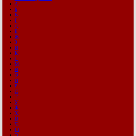
А
Б
В
Г
Д
Е
Ж
З
И
К
Л
М
Н
О
П
Р
С
Т
У
Ф
Х
Ц
Ч
Ш
Э