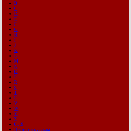
B
C
D
E
F
G
H
I
J
K
L
M
N
O
P
R
S
T
U
V
W
Y
Z
0…9
Песни на русском