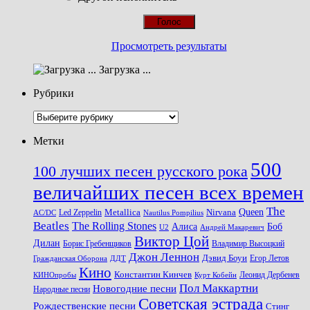
Просмотреть результаты
Загрузка ...
Рубрики
Рубрики
Метки
500
100 лучших песен русского рока
величайших песен всех времен
The
Queen
Metallica
Nirvana
Led Zeppelin
Nautilus Pompilius
AC/DC
Beatles
The Rolling Stones
Алиса
Боб
U2
Андрей Макаревич
Виктор Цой
Дилан
Владимир Высоцкий
Борис Гребенщиков
Джон Леннон
Дэвид Боуи
Гражданская Оборона
Егор Летов
ДДТ
Кино
Константин Кинчев
Курт Кобейн
Леонид Дербенев
КИНОпробы
Пол Маккартни
Новогодние песни
Народные песни
Советская эстрада
Рождественские песни
Стинг