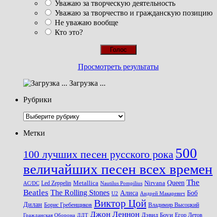
Уважаю за творческую деятельность
Уважаю за творчество и гражданскую позицию
Не уважаю вообще
Кто это?
Просмотреть результаты
Загрузка ...
Рубрики
Рубрики
Метки
500
100 лучших песен русского рока
величайших песен всех времен
The
Queen
Metallica
Nirvana
Led Zeppelin
Nautilus Pompilius
AC/DC
Beatles
The Rolling Stones
Алиса
Боб
U2
Андрей Макаревич
Виктор Цой
Дилан
Владимир Высоцкий
Борис Гребенщиков
Джон Леннон
Дэвид Боуи
Гражданская Оборона
Егор Летов
ДДТ