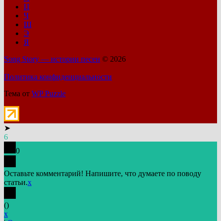
Ц
Ч
Ш
Э
Я
Song Story — истории песен
© 2026
Политика конфиденциальности
Тема от
WP Puzzle
➤
6
0
Оставьте комментарий! Напишите, что думаете по поводу
статьи.
x
(
)
x