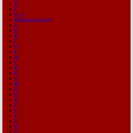
Y
Z
0…9
Песни на русском
А
Б
В
Г
Д
Е
Ж
З
И
К
Л
М
Н
О
П
Р
С
Т
У
Ф
Х