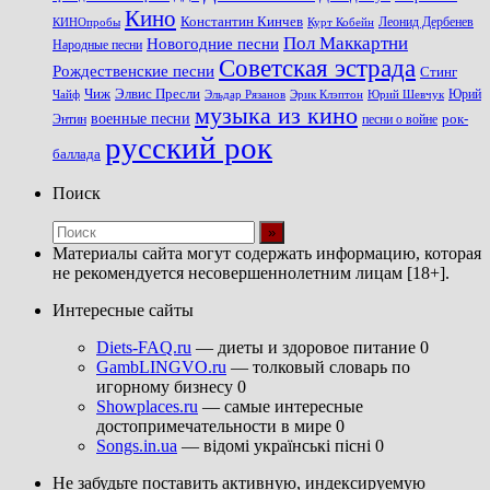
Кино
Константин Кинчев
Курт Кобейн
Леонид Дербенев
КИНОпробы
Пол Маккартни
Новогодние песни
Народные песни
Советская эстрада
Рождественские песни
Стинг
Чиж
Элвис Пресли
Эрик Клэптон
Юрий Шевчук
Юрий
Чайф
Эльдар Рязанов
музыка из кино
военные песни
песни о войне
рок-
Энтин
русский рок
баллада
Поиск
Материалы сайта могут содержать информацию, которая
не рекомендуется несовершеннолетним лицам [18+].
Интересные сайты
Diets-FAQ.ru
— диеты и здоровое питание 0
GambLINGVO.ru
— толковый словарь по
игорному бизнесу 0
Showplaces.ru
— самые интересные
достопримечательности в мире 0
Songs.in.ua
— відомі українські пісні 0
Не забудьте поставить активную, индексируемую