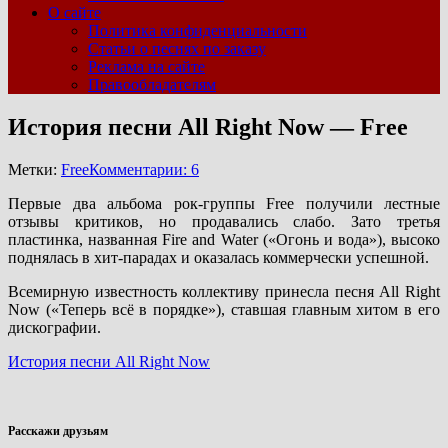
О сайте
Политика конфиденциальности
Статьи о песнях по заказу
Реклама на сайте
Правообладателям
История песни All Right Now — Free
Метки:
Free
Комментарии: 6
Первые два альбома рок-группы Free получили лестные
отзывы критиков, но продавались слабо. Зато третья
пластинка, названная Fire and Water («Огонь и вода»), высоко
поднялась в хит-парадах и оказалась коммерчески успешной.
Всемирную известность коллективу принесла песня All Right
Now («Теперь всё в порядке»), ставшая главным хитом в его
дискографии.
История песни All Right Now
Расскажи друзьям