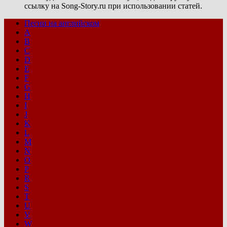
ссылку на Song-Story.ru при использовании статей.
Песни на английском
A
B
C
D
E
F
G
H
I
J
K
L
M
N
O
P
R
S
T
U
V
W