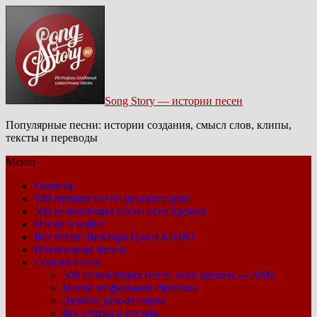
Song Story — истории песен
Популярные песни: истории создания, смысл слов, клипы,
тексты и переводы
Меню
Главная
100 лучших песен русского рока
500 величайших песен всех времен
Песни о войне
Все песни Виктора Цоя и КИНО
Новогодние песни
Списки песен
500 величайших песен всех времен — NME
Песни из фильмов Рязанова
Лучшие рок-баллады
Все статьи о песнях