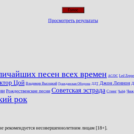
Просмотреть результаты
личайших песен всех времен
Led Zeppe
AC/DC
ктор Цой
Джон Леннон
Д
Владимир Высоцкий
Гражданская Оборона
ДДТ
Советская эстрада
ни
Рождественские песни
Стинг
Чиж
Чайф
кий рок
не рекомендуется несовершеннолетним лицам [18+].