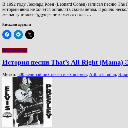
В 1992 году Леонард Коэн (Leonard Cohen) записал песню The 
который явно не хочется оставлять своим детям. Прошло неско
же наступившее будущее не кажется столь …
Расскажи друзьям
Читать далее
История песни That’s All Right (Mama)
Метки:
500 величайших песен всех времен
,
Arthur Crudup
,
Элви