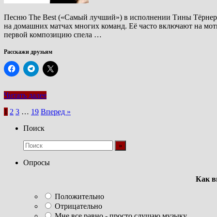
Песню The Best («Самый лучший») в исполнении Тины Тёрнер (
на домашних матчах многих команд. Её часто включают на мот
первой композицию спела …
Расскажи друзьям
Читать далее
Пагинация
1
2
3
…
19
Вперед »
записей
Поиск
Опросы
Как в
Положительно
Отрицательно
Мне все равно - просто слушаю музыку