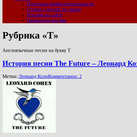
Политика конфиденциальности
Статьи о песнях по заказу
Реклама на сайте
Правообладателям
Рубрика «T»
Англоязычные песни на букву T
История песни The Future – Леонард Ко
Метки:
Леонард Коэн
Комментарии: 2