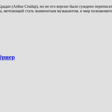
дап (Arthur Crudup), но не его версии было суждено переписат
, мечтающий стать знаменитым музыкантом, и мир познакомится с
Тёрнер