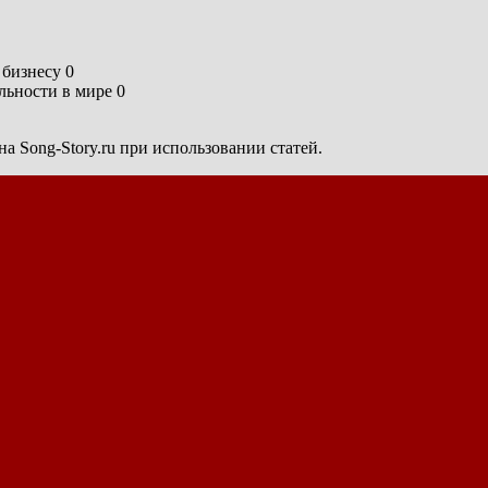
бизнесу 0
ьности в мире 0
а Song-Story.ru при использовании статей.