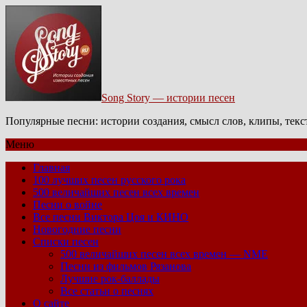
Song Story — истории песен
Популярные песни: истории создания, смысл слов, клипы, тек
Меню
Главная
100 лучших песен русского рока
500 величайших песен всех времен
Песни о войне
Все песни Виктора Цоя и КИНО
Новогодние песни
Списки песен
500 величайших песен всех времен — NME
Песни из фильмов Рязанова
Лучшие рок-баллады
Все статьи о песнях
О сайте