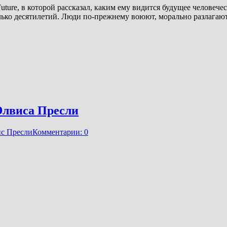
Future, в которой рассказал, каким ему видится будущее человеч
лько десятилетий. Люди по-прежнему воюют, морально разлагают
 Элвиса Пресли
с Пресли
Комментарии: 0