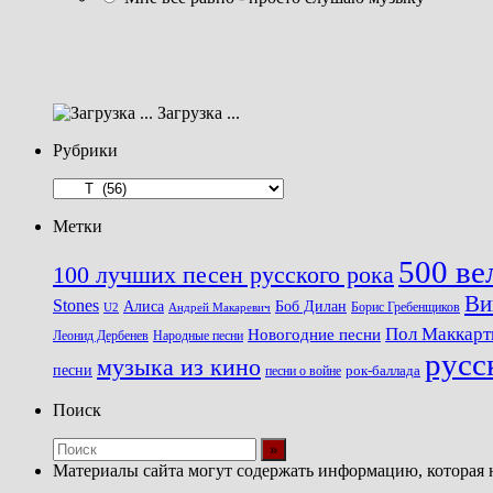
Загрузка ...
Рубрики
Рубрики
Метки
500 ве
100 лучших песен русского рока
Ви
Stones
Алиса
Боб Дилан
U2
Борис Гребенщиков
Андрей Макаревич
Пол Маккарт
Новогодние песни
Леонид Дербенев
Народные песни
русс
музыка из кино
песни
песни о войне
рок-баллада
Поиск
Материалы сайта могут содержать информацию, которая 