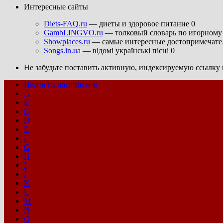
Интересные сайты
Diets-FAQ.ru
— диеты и здоровое питание 0
GambLINGVO.ru
— толковый словарь по игорному 
Showplaces.ru
— самые интересные достопримечател
Songs.in.ua
— відомі українські пісні 0
Не забудьте поставить активную, индексируемую ссылку н
Песни на английском
A
B
C
D
E
F
G
H
I
J
K
L
M
N
O