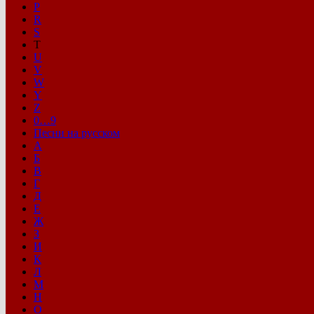
P
R
S
T
U
V
W
Y
Z
0…9
Песни на русском
А
Б
В
Г
Д
Е
Ж
З
И
К
Л
М
Н
О