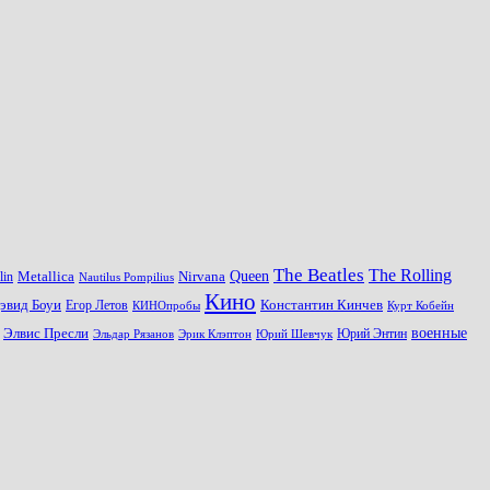
The Beatles
The Rolling
Queen
Metallica
Nirvana
lin
Nautilus Pompilius
Кино
эвид Боуи
Константин Кинчев
Егор Летов
Курт Кобейн
КИНОпробы
военные
Элвис Пресли
Эрик Клэптон
Юрий Шевчук
Юрий Энтин
Эльдар Рязанов