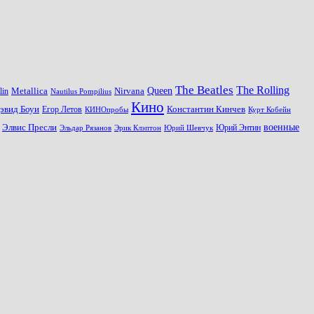
The Beatles
The Rolling
Queen
Metallica
Nirvana
lin
Nautilus Pompilius
Кино
эвид Боуи
Константин Кинчев
Егор Летов
Курт Кобейн
КИНОпробы
военные
Элвис Пресли
Эрик Клэптон
Юрий Шевчук
Юрий Энтин
Эльдар Рязанов