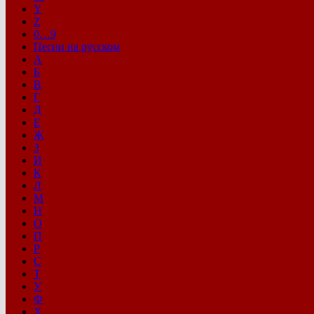
Y
Z
0…9
Песни на русском
А
Б
В
Г
Д
Е
Ж
З
И
К
Л
М
Н
О
П
Р
С
Т
У
Ф
Х