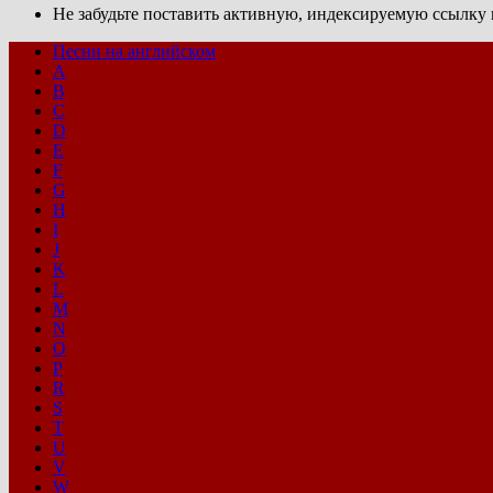
Не забудьте поставить активную, индексируемую ссылку н
Песни на английском
A
B
C
D
E
F
G
H
I
J
K
L
M
N
O
P
R
S
T
U
V
W