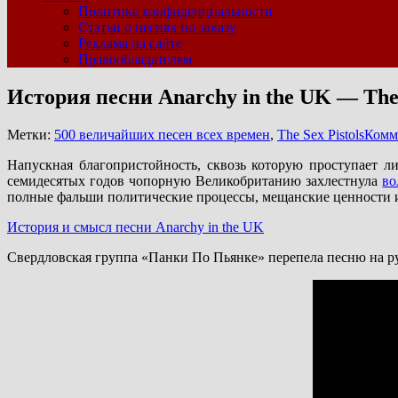
Политика конфиденциальности
Статьи о песнях по заказу
Реклама на сайте
Правообладателям
История песни Anarchy in the UK — The 
Метки:
500 величайших песен всех времен
,
The Sex Pistols
Комм
Напускная благопристойность, сквозь которую проступает л
семидесятых годов чопорную Великобританию захлестнула
во
полные фальши политические процессы, мещанские ценности 
История и смысл песни Anarchy in the UK
Свердловская группа «Панки По Пьянке» перепела песню на ру