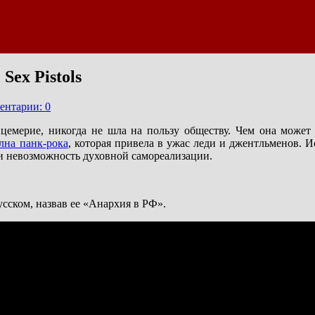
Sex Pistols
ентарии: 0
ицемерие, никогда не шла на пользу обществу. Чем она может 
лна панк-рока
, которая привела в ужас леди и джентльменов. 
и невозможность духовной самореализации.
сском, назвав ее «Анархия в РФ».