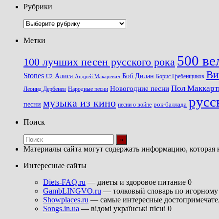
Рубрики
Рубрики
Метки
500 ве
100 лучших песен русского рока
Ви
Stones
Алиса
Боб Дилан
U2
Борис Гребенщиков
Андрей Макаревич
Пол Маккарт
Новогодние песни
Леонид Дербенев
Народные песни
русс
музыка из кино
песни
песни о войне
рок-баллада
Поиск
Материалы сайта могут содержать информацию, которая 
Интересные сайты
Diets-FAQ.ru
— диеты и здоровое питание 0
GambLINGVO.ru
— толковый словарь по игорному 
Showplaces.ru
— самые интересные достопримечател
Songs.in.ua
— відомі українські пісні 0