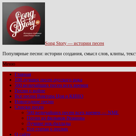
Song Story — истории песен
Популярные песни: истории создания, смысл слов, клипы, тек
Меню
Главная
100 лучших песен русского рока
500 величайших песен всех времен
Песни о войне
Все песни Виктора Цоя и КИНО
Новогодние песни
Списки песен
500 величайших песен всех времен — NME
Песни из фильмов Рязанова
Лучшие рок-баллады
Все статьи о песнях
О сайте