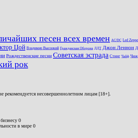
личайших песен всех времен
Led Zeppe
AC/DC
ктор Цой
Джон Леннон
Д
Владимир Высоцкий
Гражданская Оборона
ДДТ
Советская эстрада
ни
Рождественские песни
Стинг
Чиж
Чайф
кий рок
не рекомендуется несовершеннолетним лицам [18+].
бизнесу 0
ьности в мире 0