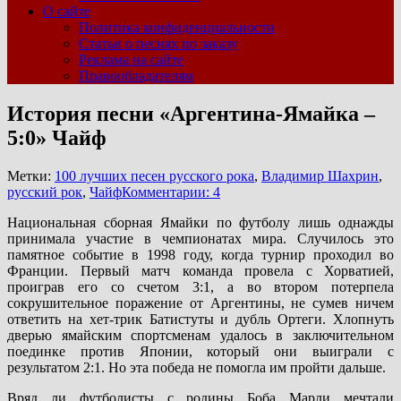
О сайте
Политика конфиденциальности
Статьи о песнях по заказу
Реклама на сайте
Правообладателям
История песни «Аргентина-Ямайка –
5:0» Чайф
Метки:
100 лучших песен русского рока
,
Владимир Шахрин
,
русский рок
,
Чайф
Комментарии: 4
Национальная сборная Ямайки по футболу лишь однажды
принимала участие в чемпионатах мира. Случилось это
памятное событие в 1998 году, когда турнир проходил во
Франции. Первый матч команда провела с Хорватией,
проиграв его со счетом 3:1, а во втором потерпела
сокрушительное поражение от Аргентины, не сумев ничем
ответить на хет-трик Батистуты и дубль Ортеги. Хлопнуть
дверью ямайским спортсменам удалось в заключительном
поединке против Японии, который они выиграли с
результатом 2:1. Но эта победа не помогла им пройти дальше.
Вряд ли футболисты с родины Боба Марли мечтали