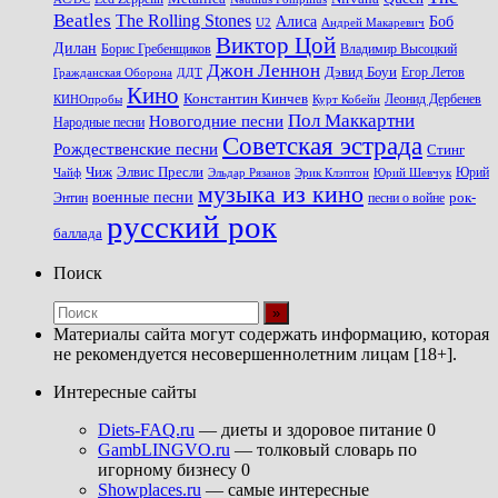
Beatles
The Rolling Stones
Алиса
Боб
U2
Андрей Макаревич
Виктор Цой
Дилан
Владимир Высоцкий
Борис Гребенщиков
Джон Леннон
Дэвид Боуи
Гражданская Оборона
Егор Летов
ДДТ
Кино
Константин Кинчев
Курт Кобейн
Леонид Дербенев
КИНОпробы
Пол Маккартни
Новогодние песни
Народные песни
Советская эстрада
Рождественские песни
Стинг
Чиж
Элвис Пресли
Эрик Клэптон
Юрий Шевчук
Юрий
Чайф
Эльдар Рязанов
музыка из кино
военные песни
песни о войне
рок-
Энтин
русский рок
баллада
Поиск
Материалы сайта могут содержать информацию, которая
не рекомендуется несовершеннолетним лицам [18+].
Интересные сайты
Diets-FAQ.ru
— диеты и здоровое питание 0
GambLINGVO.ru
— толковый словарь по
игорному бизнесу 0
Showplaces.ru
— самые интересные