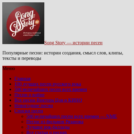
Song Story — истории песен
Популярные песни: истории создания, смысл слов, клипы,
тексты и переводы
Меню
Главная
100 лучших песен русского рока
500 величайших песен всех времен
Песни о войне
Все песни Виктора Цоя и КИНО
Новогодние песни
Списки песен
500 величайших песен всех времен — NME
Песни из фильмов Рязанова
Лучшие рок-баллады
Все статьи о песнях