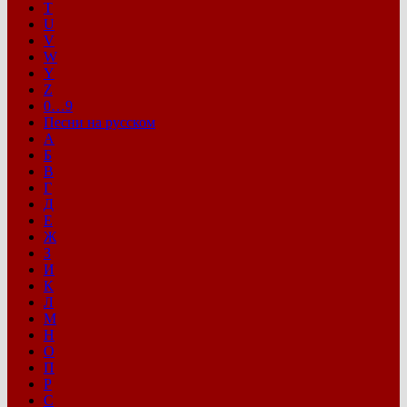
T
U
V
W
Y
Z
0…9
Песни на русском
А
Б
В
Г
Д
Е
Ж
З
И
К
Л
М
Н
О
П
Р
С