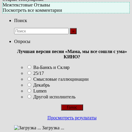
Межтекстовые Отзывы
Посмотреть все комментарии
Поиск
Опросы
Лучшая версия песни «Мама, мы все сошли с ума»
КИНО?
Ва-Банкъ и Скляр
25/17
Смысловые галлюцинации
Декабрь
Lumen
Другой исполнитель
Просмотреть результаты
Загрузка ...