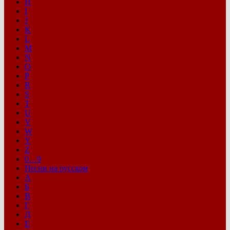
H
I
J
K
L
M
N
O
P
R
S
T
U
V
W
Y
Z
0…9
Песни на русском
А
Б
В
Г
Д
Е