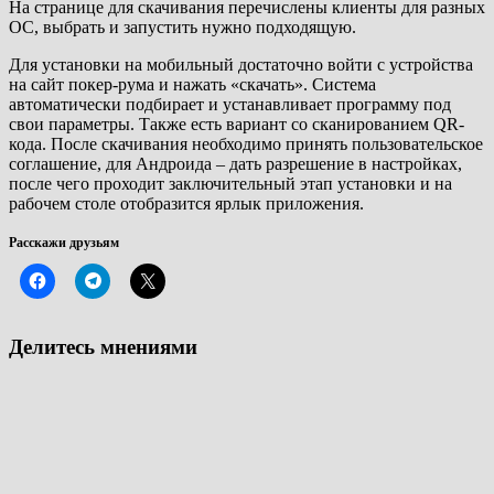
На странице для скачивания перечислены клиенты для разных
ОС, выбрать и запустить нужно подходящую.
Для установки на мобильный достаточно войти с устройства
на сайт покер-рума и нажать «скачать». Система
автоматически подбирает и устанавливает программу под
свои параметры. Также есть вариант со сканированием QR-
кода. После скачивания необходимо принять пользовательское
соглашение, для Андроида – дать разрешение в настройках,
после чего проходит заключительный этап установки и на
рабочем столе отобразится ярлык приложения.
Расскажи друзьям
Делитесь мнениями