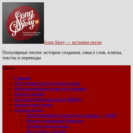
Song Story — истории песен
Популярные песни: истории создания, смысл слов, клипы,
тексты и переводы
Меню
Главная
100 лучших песен русского рока
500 величайших песен всех времен
Песни о войне
Все песни Виктора Цоя и КИНО
Новогодние песни
Списки песен
500 величайших песен всех времен — NME
Песни из фильмов Рязанова
Лучшие рок-баллады
Все статьи о песнях