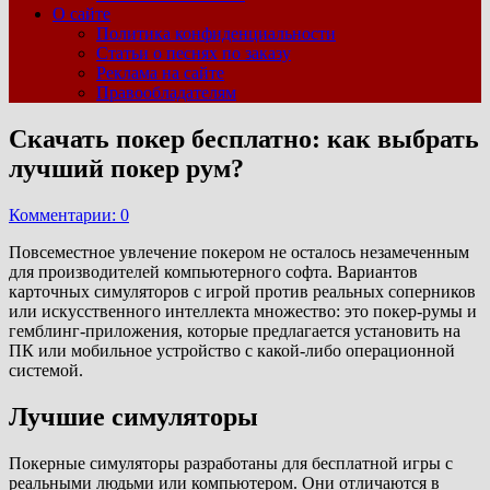
О сайте
Политика конфиденциальности
Статьи о песнях по заказу
Реклама на сайте
Правообладателям
Скачать покер бесплатно: как выбрать
лучший покер рум?
Комментарии: 0
Повсеместное увлечение покером не осталось незамеченным
для производителей компьютерного софта. Вариантов
карточных симуляторов с игрой против реальных соперников
или искусственного интеллекта множество: это покер-румы и
гемблинг-приложения, которые предлагается установить на
ПК или мобильное устройство с какой-либо операционной
системой.
Лучшие симуляторы
Покерные симуляторы разработаны для бесплатной игры с
реальными людьми или компьютером. Они отличаются в