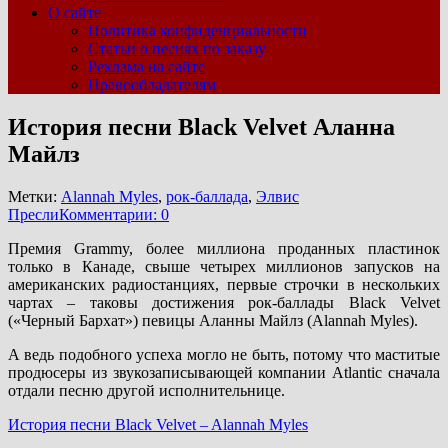
О сайте
Политика конфиденциальности
Статьи о песнях по заказу
Реклама на сайте
Правообладателям
История песни Black Velvet Аланна
Майлз
Метки:
Alannah Myles
,
рок-баллада
,
Элвис
Пресли
Комментарии: 0
Премия Grammy, более миллиона проданных пластинок
только в Канаде, свыше четырех миллионов запусков на
американских радиостанциях, первые строчки в нескольких
чартах – таковы достижения рок-баллады Black Velvet
(«Черный Бархат») певицы Аланны Майлз (Alannah Myles).
А ведь подобного успеха могло не быть, потому что маститые
продюсеры из звукозаписывающей компании Atlantic сначала
отдали песню другой исполнительнице.
История песни Black Velvet – Alannah Myles