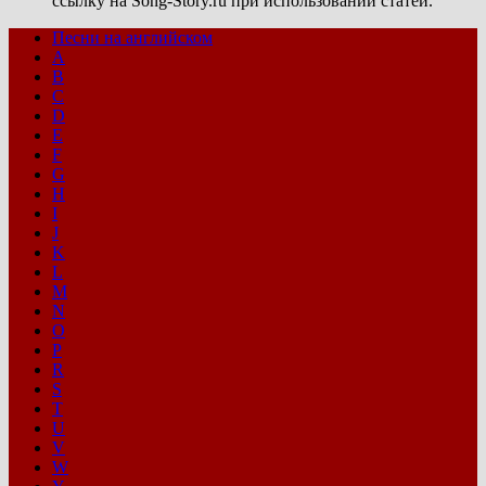
ссылку на Song-Story.ru при использовании статей.
Песни на английском
A
B
C
D
E
F
G
H
I
J
K
L
M
N
O
P
R
S
T
U
V
W