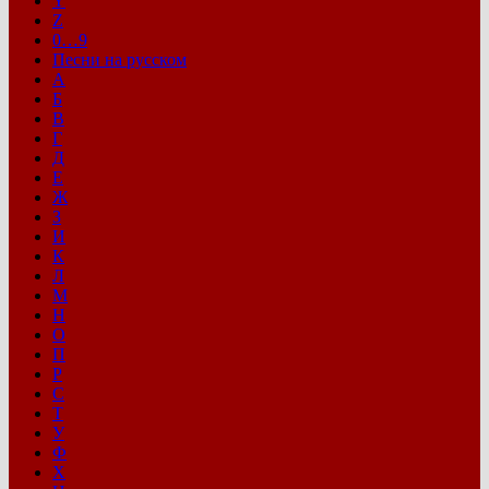
Y
Z
0…9
Песни на русском
А
Б
В
Г
Д
Е
Ж
З
И
К
Л
М
Н
О
П
Р
С
Т
У
Ф
Х