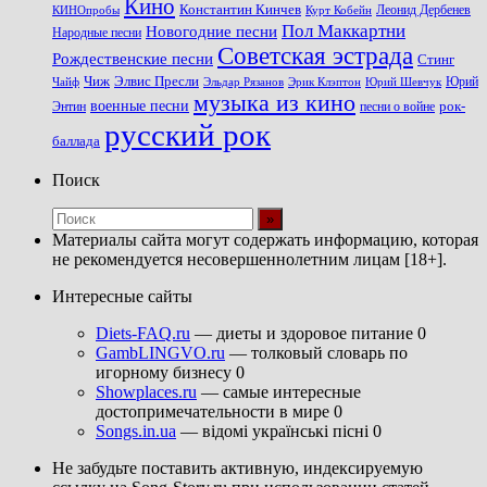
Кино
Константин Кинчев
Курт Кобейн
Леонид Дербенев
КИНОпробы
Пол Маккартни
Новогодние песни
Народные песни
Советская эстрада
Рождественские песни
Стинг
Чиж
Элвис Пресли
Эрик Клэптон
Юрий Шевчук
Юрий
Чайф
Эльдар Рязанов
музыка из кино
военные песни
песни о войне
рок-
Энтин
русский рок
баллада
Поиск
Материалы сайта могут содержать информацию, которая
не рекомендуется несовершеннолетним лицам [18+].
Интересные сайты
Diets-FAQ.ru
— диеты и здоровое питание 0
GambLINGVO.ru
— толковый словарь по
игорному бизнесу 0
Showplaces.ru
— самые интересные
достопримечательности в мире 0
Songs.in.ua
— відомі українські пісні 0
Не забудьте поставить активную, индексируемую