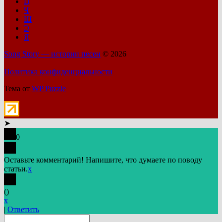
Ц
Ч
Ш
Э
Я
Song Story — истории песен
© 2026
Политика конфиденциальности
Тема от
WP Puzzle
➤
0
Оставьте комментарий! Напишите, что думаете по поводу
статьи.
x
(
)
x
|
Ответить