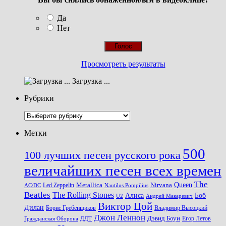
Да
Нет
Просмотреть результаты
Загрузка ...
Рубрики
Рубрики
Метки
500
100 лучших песен русского рока
величайших песен всех времен
The
Queen
Metallica
Nirvana
Led Zeppelin
Nautilus Pompilius
AC/DC
Beatles
The Rolling Stones
Алиса
Боб
U2
Андрей Макаревич
Виктор Цой
Дилан
Владимир Высоцкий
Борис Гребенщиков
Джон Леннон
Дэвид Боуи
Гражданская Оборона
Егор Летов
ДДТ