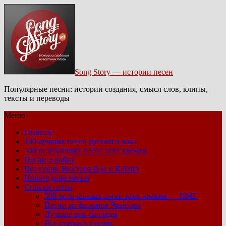
Song Story — истории песен
Популярные песни: истории создания, смысл слов, клипы,
тексты и переводы
Меню
Главная
100 лучших песен русского рока
500 величайших песен всех времен
Песни о войне
Все песни Виктора Цоя и КИНО
Новогодние песни
Списки песен
500 величайших песен всех времен — NME
Песни из фильмов Рязанова
Лучшие рок-баллады
Все статьи о песнях