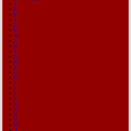
А
Б
В
Г
Д
Е
Ж
З
И
К
Л
М
Н
О
П
Р
С
Т
У
Ф
Х
Ц
Ч
Ш
Э