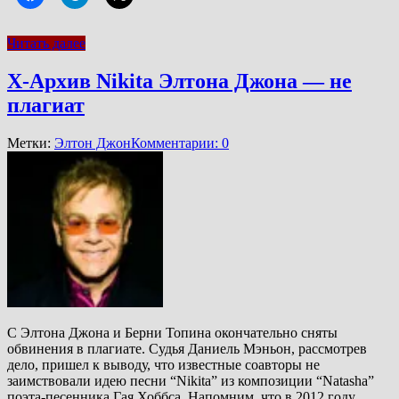
Читать далее
Х-Архив Nikita Элтона Джона — не
плагиат
Метки:
Элтон Джон
Комментарии: 0
С Элтона Джона и Берни Топина окончательно сняты
обвинения в плагиате. Судья Даниель Мэньон, рассмотрев
дело, пришел к выводу, что известные соавторы не
заимствовали идею песни “Nikita” из композиции “Natasha”
поэта-песенника Гая Хоббса. Напомним, что в 2012 году