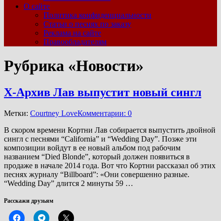
О сайте
Политика конфиденциальности
Статьи о песнях по заказу
Реклама на сайте
Правообладателям
Рубрика «Новости»
Х-Архив Лав выпустит новый сингл
Метки:
Courtney Love
Комментарии: 0
В скором времени Кортни Лав собирается выпустить двойной
сингл с песнями “California” и “Wedding Day”. Позже эти
композиции войдут в ее новый альбом под рабочим
названием “Died Blonde”, который должен появиться в
продаже в начале 2014 года. Вот что Кортни рассказал об этих
песнях журналу “Billboard”: «Они совершенно разные.
“Wedding Day” длится 2 минуты 59 …
Расскажи друзьям