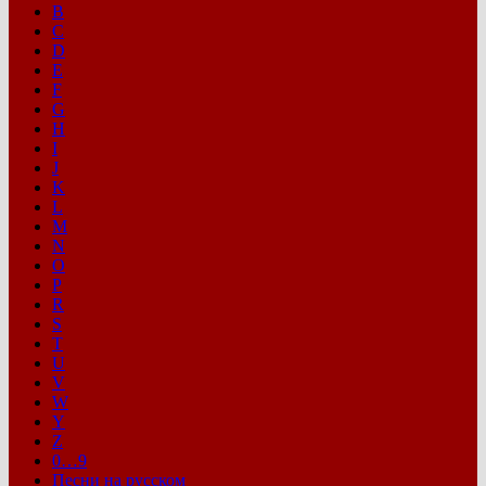
B
C
D
E
F
G
H
I
J
K
L
M
N
O
P
R
S
T
U
V
W
Y
Z
0…9
Песни на русском