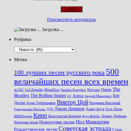
Просмотреть результаты
Загрузка ...
Рубрики
Рубрики
Метки
500
100 лучших песен русского рока
величайших песен всех времен
The
Queen
Metallica
Nirvana
Led Zeppelin
Nautilus Pompilius
AC/DC
Beatles
The Rolling Stones
Алиса
Боб
U2
Андрей Макаревич
Виктор Цой
Дилан
Владимир Высоцкий
Борис Гребенщиков
Джон Леннон
Дэвид Боуи
Гражданская Оборона
Егор Летов
ДДТ
Кино
Константин Кинчев
Курт Кобейн
Леонид Дербенев
КИНОпробы
Пол Маккартни
Новогодние песни
Народные песни
Советская эстрада
Рождественские песни
Стинг