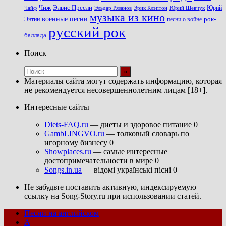
Чиж
Элвис Пресли
Эрик Клэптон
Юрий Шевчук
Юрий
Чайф
Эльдар Рязанов
музыка из кино
военные песни
песни о войне
рок-
Энтин
русский рок
баллада
Поиск
Материалы сайта могут содержать информацию, которая
не рекомендуется несовершеннолетним лицам [18+].
Интересные сайты
Diets-FAQ.ru
— диеты и здоровое питание 0
GambLINGVO.ru
— толковый словарь по
игорному бизнесу 0
Showplaces.ru
— самые интересные
достопримечательности в мире 0
Songs.in.ua
— відомі українські пісні 0
Не забудьте поставить активную, индексируемую
ссылку на Song-Story.ru при использовании статей.
Песни на английском
A