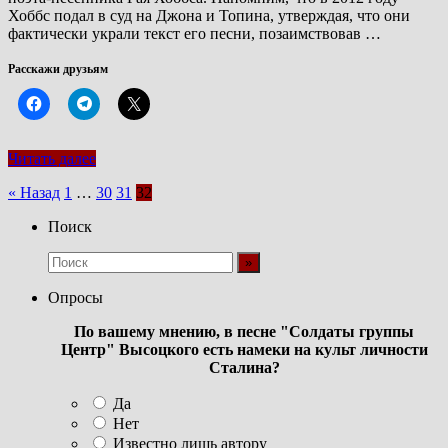
Хоббс подал в суд на Джона и Топина, утверждая, что они
фактически украли текст его песни, позаимствовав …
Расскажи друзьям
Читать далее
Пагинация
« Назад
1
…
30
31
32
записей
Поиск
Опросы
По вашему мнению, в песне "Солдаты группы
Центр" Высоцкого есть намеки на культ личности
Сталина?
Да
Нет
Известно лишь автору