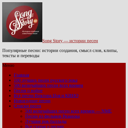
Song Story — истории песен
Популярные песни: истории создания, смысл слов, клипы,
тексты и переводы
Меню
Главная
100 лучших песен русского рока
500 величайших песен всех времен
Песни о войне
Все песни Виктора Цоя и КИНО
Новогодние песни
Списки песен
500 величайших песен всех времен — NME
Песни из фильмов Рязанова
Лучшие рок-баллады
Все статьи о песнях