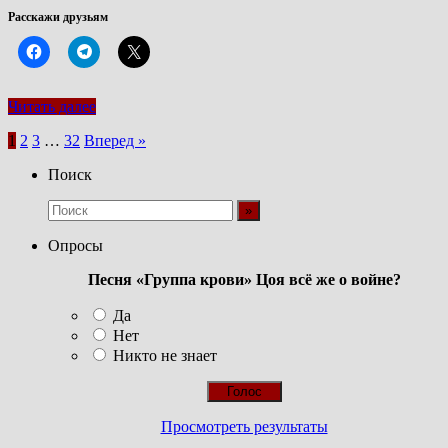
Расскажи друзьям
Читать далее
Пагинация
1
2
3
…
32
Вперед »
записей
Поиск
Опросы
Песня «Группа крови» Цоя всё же о войне?
Да
Нет
Никто не знает
Просмотреть результаты