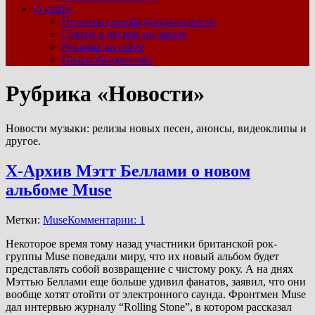
О сайте
Политика конфиденциальности
Статьи о песнях по заказу
Реклама на сайте
Правообладателям
Рубрика «Новости»
Новости музыки: релизы новых песен, анонсы, видеоклипы и
другое.
Х-Архив Мэтт Беллами о новом
альбоме Muse
Метки:
Muse
Комментарии: 1
Некоторое время тому назад участники британской рок-
группы Muse поведали миру, что их новый альбом будет
представлять собой возвращение с чистому року. А на днях
Мэттью Беллами еще больше удивил фанатов, заявил, что они
вообще хотят отойти от электронного саунда. Фронтмен Muse
дал интервью журналу “Rolling Stone”, в котором рассказал