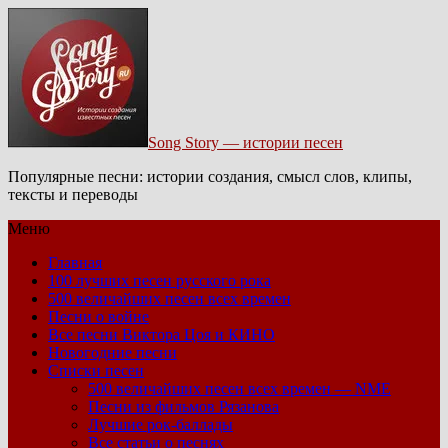
Song Story — истории песен
Популярные песни: истории создания, смысл слов, клипы,
тексты и переводы
Меню
Главная
100 лучших песен русского рока
500 величайших песен всех времен
Песни о войне
Все песни Виктора Цоя и КИНО
Новогодние песни
Списки песен
500 величайших песен всех времен — NME
Песни из фильмов Рязанова
Лучшие рок-баллады
Все статьи о песнях