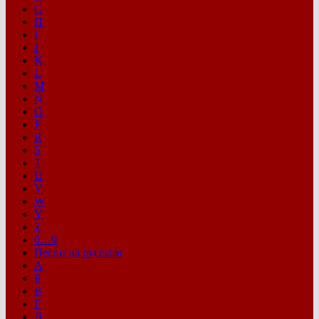
G
H
I
J
K
L
M
N
O
P
R
S
T
U
V
W
Y
Z
0…9
Песни на русском
А
Б
В
Г
Д