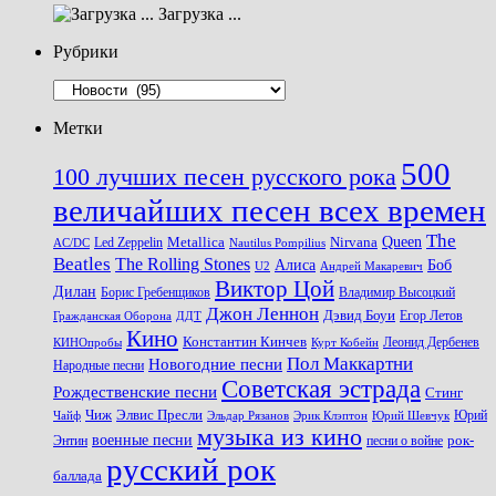
Загрузка ...
Рубрики
Рубрики
Метки
500
100 лучших песен русского рока
величайших песен всех времен
The
Queen
Metallica
Nirvana
Led Zeppelin
Nautilus Pompilius
AC/DC
Beatles
The Rolling Stones
Алиса
Боб
U2
Андрей Макаревич
Виктор Цой
Дилан
Владимир Высоцкий
Борис Гребенщиков
Джон Леннон
Дэвид Боуи
Гражданская Оборона
Егор Летов
ДДТ
Кино
Константин Кинчев
Курт Кобейн
Леонид Дербенев
КИНОпробы
Пол Маккартни
Новогодние песни
Народные песни
Советская эстрада
Рождественские песни
Стинг
Чиж
Элвис Пресли
Эрик Клэптон
Юрий Шевчук
Юрий
Чайф
Эльдар Рязанов
музыка из кино
военные песни
песни о войне
рок-
Энтин
русский рок
баллада