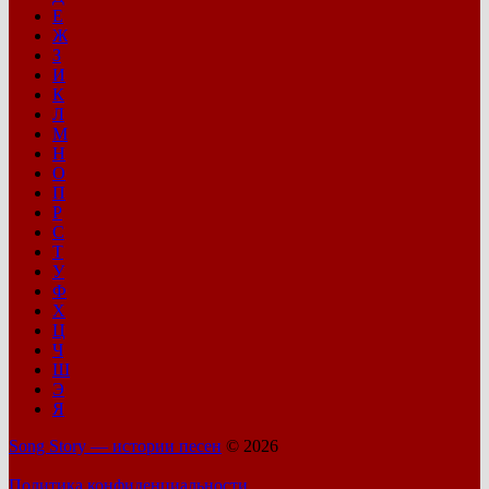
Е
Ж
З
И
К
Л
М
Н
О
П
Р
С
Т
У
Ф
Х
Ц
Ч
Ш
Э
Я
Song Story — истории песен
© 2026
Политика конфиденциальности