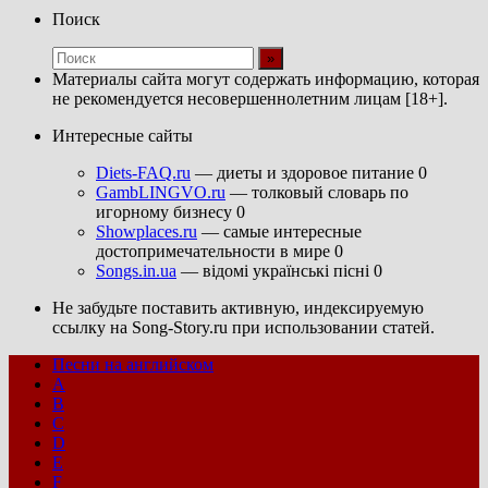
Поиск
Материалы сайта могут содержать информацию, которая
не рекомендуется несовершеннолетним лицам [18+].
Интересные сайты
Diets-FAQ.ru
— диеты и здоровое питание 0
GambLINGVO.ru
— толковый словарь по
игорному бизнесу 0
Showplaces.ru
— самые интересные
достопримечательности в мире 0
Songs.in.ua
— відомі українські пісні 0
Не забудьте поставить активную, индексируемую
ссылку на Song-Story.ru при использовании статей.
Песни на английском
A
B
C
D
E
F