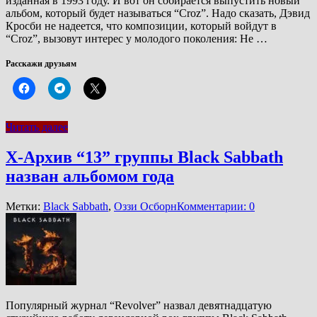
изданная в 1993 году. И вот он собирается выпустить новый
альбом, который будет называться “Croz”. Надо сказать, Дэвид
Кросби не надеется, что композиции, который войдут в
“Croz”, вызовут интерес у молодого поколения: Не …
Расскажи друзьям
Читать далее
Х-Архив “13” группы Black Sabbath
назван альбомом года
Метки:
Black Sabbath
,
Оззи Осборн
Комментарии: 0
Популярный журнал “Revolver” назвал девятнадцатую