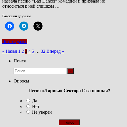
назвала песню “Bad Dancer” комедией и призвала не
относиться к ней слишком …
Расскажи друзьям
Читать далее
Пагинация
« Назад
1
2
3
4
5
…
32
Вперед »
записей
Поиск
Опросы
Песня «Лирика» Сектора Газа пошлая?
Да
Нет
Не уверен