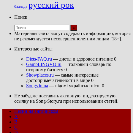
русский рок
баллада
Поиск
Материалы сайта могут содержать информацию, которая
не рекомендуется несовершеннолетним лицам [18+].
Интересные сайты
Diets-FAQ.ru
— диеты и здоровое питание 0
GambLINGVO.ru
— толковый словарь по
игорному бизнесу 0
Showplaces.ru
— самые интересные
достопримечательности в мире 0
Songs.in.ua
— відомі українські пісні 0
Не забудьте поставить активную, индексируемую
ссылку на Song-Story.ru при использовании статей.
Песни на английском
A
B
C
D