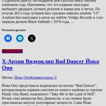
студийную работу легендарной рок-группы Black Sabbath
альбомом года. Напомним, что это издание ежегодно
выбирает двадцать лучших релизов в жанре рок и метал. По
итогам 2013 года лучшим был признан именно альбом “13”.
Альбом был выпущен в июле на лейбле Vertigo Records и стал
первым диском Black Sabbath с 1978 года, …
Расскажи друзьям
Читать далее
Х-Архив Видеоклип Bad Dancer Йоко
Оно
Метки:
Йоко Оно
Комментарии: 0
Йоко Оно представила видеоклип на песню “Bad Dancer”,
которая вышла первым синглом из нового альбома ее группы
Plastic Ono Band, названного “Take Me to the Land of Hell”.
Ролик снял режиссер Бен Дикинсон, и на съемки были
приглашены многие популярные личности. Сама Йоко