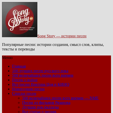
Song Story — истории песен
Популярные песни: истории создания, смысл слов, клипы,
тексты и переводы
Меню
Главная
100 лучших песен русского рока
500 величайших песен всех времен
Песни о войне
Все песни Виктора Цоя и КИНО
Новогодние песни
Списки песен
500 величайших песен всех времен — NME
Песни из фильмов Рязанова
Лучшие рок-баллады
Все статьи о песнях