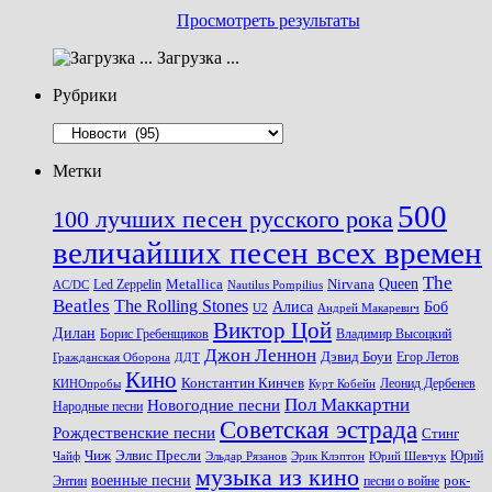
Просмотреть результаты
Загрузка ...
Рубрики
Рубрики
Метки
500
100 лучших песен русского рока
величайших песен всех времен
The
Queen
Metallica
Nirvana
Led Zeppelin
Nautilus Pompilius
AC/DC
Beatles
The Rolling Stones
Алиса
Боб
U2
Андрей Макаревич
Виктор Цой
Дилан
Владимир Высоцкий
Борис Гребенщиков
Джон Леннон
Дэвид Боуи
Гражданская Оборона
Егор Летов
ДДТ
Кино
Константин Кинчев
Курт Кобейн
Леонид Дербенев
КИНОпробы
Пол Маккартни
Новогодние песни
Народные песни
Советская эстрада
Рождественские песни
Стинг
Чиж
Элвис Пресли
Эрик Клэптон
Юрий Шевчук
Юрий
Чайф
Эльдар Рязанов
музыка из кино
военные песни
песни о войне
рок-
Энтин