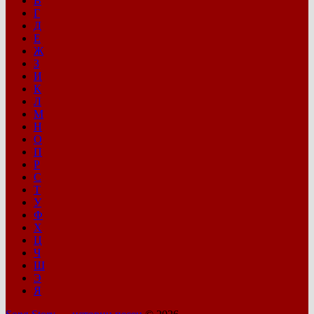
В
Г
Д
Е
Ж
З
И
К
Л
М
Н
О
П
Р
С
Т
У
Ф
Х
Ц
Ч
Ш
Э
Я