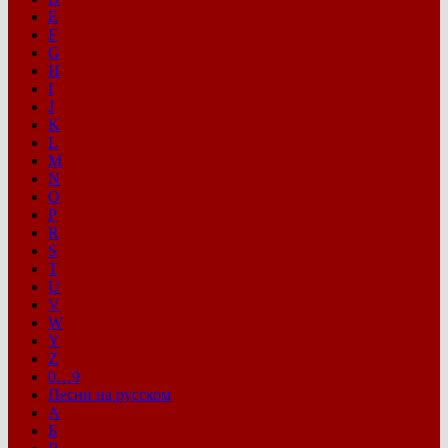
E
F
G
H
I
J
K
L
M
N
O
P
R
S
T
U
V
W
Y
Z
0…9
Песни на русском
А
Б