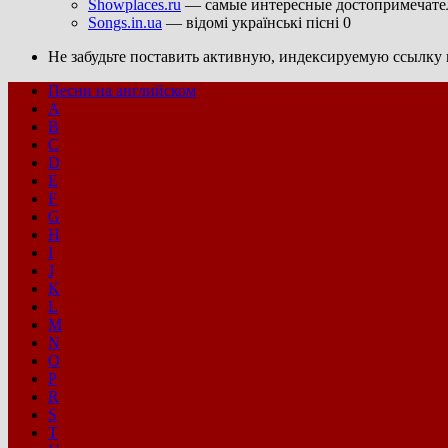
Showplaces.ru
— самые интересные достопримечател
Songs.in.ua
— відомі українські пісні 0
Не забудьте поставить активную, индексируемую ссылку н
Песни на английском
A
B
C
D
E
F
G
H
I
J
K
L
M
N
O
P
R
S
T