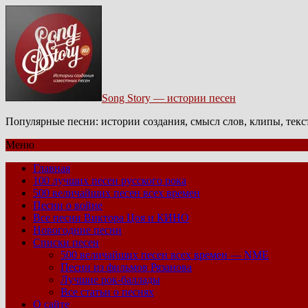
Song Story — истории песен
Популярные песни: истории создания, смысл слов, клипы, тек
Меню
Главная
100 лучших песен русского рока
500 величайших песен всех времен
Песни о войне
Все песни Виктора Цоя и КИНО
Новогодние песни
Списки песен
500 величайших песен всех времен — NME
Песни из фильмов Рязанова
Лучшие рок-баллады
Все статьи о песнях
О сайте