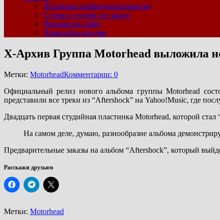
Политика конфиденциальности
Статьи о песнях по заказу
Реклама на сайте
Правообладателям
Х-Архив Группа Motorhead выложила н
Метки:
Motorhead
Комментарии: 0
Официальный релиз нового альбома группы Motorhead состо
представили все треки из “Aftershock” на Yahoo!Music, где п
Двадцать первая студийная пластинка Motorhead, которой стал 
На самом деле, думаю, разнообразие альбома демонстрируе
Предварительные заказы на альбом “Aftershock”, который вый
Расскажи друзьям
Метки:
Motorhead