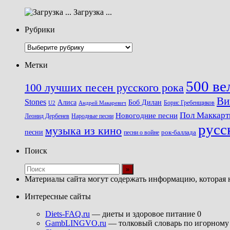
Загрузка ...
Рубрики
Рубрики
Метки
500 ве
100 лучших песен русского рока
Ви
Stones
Алиса
Боб Дилан
U2
Борис Гребенщиков
Андрей Макаревич
Пол Маккарт
Новогодние песни
Леонид Дербенев
Народные песни
русс
музыка из кино
песни
песни о войне
рок-баллада
Поиск
Материалы сайта могут содержать информацию, которая 
Интересные сайты
Diets-FAQ.ru
— диеты и здоровое питание 0
GambLINGVO.ru
— толковый словарь по игорному 