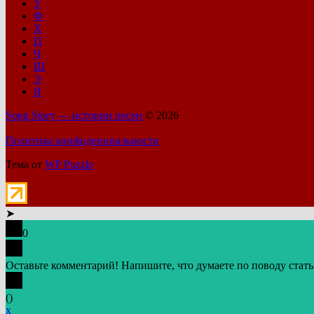
У
Ф
Х
Ц
Ч
Ш
Э
Я
Song Story — истории песен
© 2026
Политика конфиденциальности
Тема от
WP Puzzle
➤
0
Оставьте комментарий! Напишите, что думаете по поводу стать
(
)
x