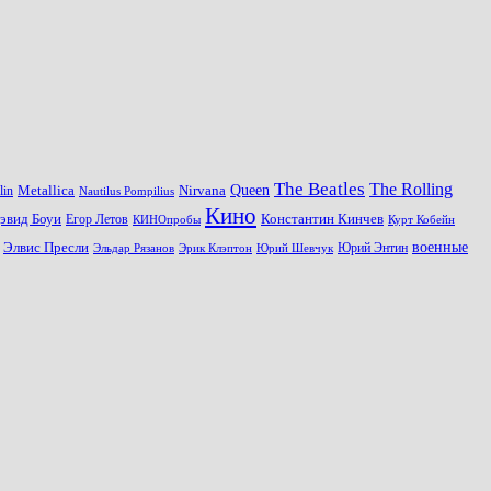
The Beatles
The Rolling
Queen
Metallica
Nirvana
lin
Nautilus Pompilius
Кино
эвид Боуи
Константин Кинчев
Егор Летов
Курт Кобейн
КИНОпробы
военные
Элвис Пресли
Эрик Клэптон
Юрий Шевчук
Юрий Энтин
Эльдар Рязанов