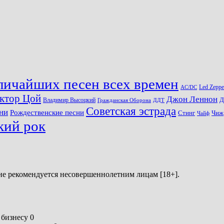
личайших песен всех времен
Led Zeppe
AC/DC
ктор Цой
Джон Леннон
Д
Владимир Высоцкий
Гражданская Оборона
ДДТ
Советская эстрада
ни
Рождественские песни
Стинг
Чиж
Чайф
кий рок
не рекомендуется несовершеннолетним лицам [18+].
бизнесу 0