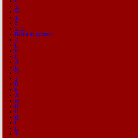
U
V
W
Y
Z
0…9
Песни на русском
А
Б
В
Г
Д
Е
Ж
З
И
К
Л
М
Н
О
П
Р
С
Т