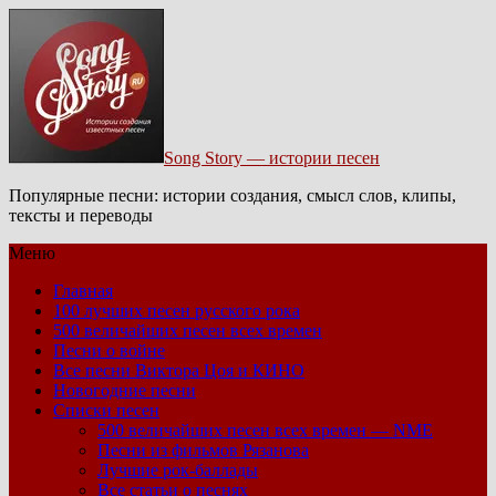
Song Story — истории песен
Популярные песни: истории создания, смысл слов, клипы,
тексты и переводы
Меню
Главная
100 лучших песен русского рока
500 величайших песен всех времен
Песни о войне
Все песни Виктора Цоя и КИНО
Новогодние песни
Списки песен
500 величайших песен всех времен — NME
Песни из фильмов Рязанова
Лучшие рок-баллады
Все статьи о песнях