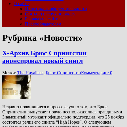
О сайте
Политика конфиденциальности
Статьи о песнях по заказу
Реклама на сайте
Правообладателям
Рубрика «Новости»
Х-Архив Брюс Спрингстин
анонсировал новый сингл
Метки:
The Havalinas
,
Брюс Спрингстин
Комментарии: 0
Недавно появившиеся в прессе слухи о том, что Брюс
Спрингстин выпускает новую песню, оказались правдивыми.
Знаменитый музыкант официально подтвердил, что 25 ноября
состоится релиз его сингла “High Hopes”. О следующем