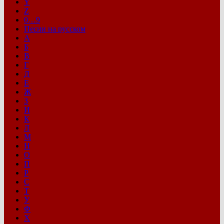
Y
Z
0…9
Песни на русском
А
Б
В
Г
Д
Е
Ж
З
И
К
Л
М
Н
О
П
Р
С
Т
У
Ф
Х