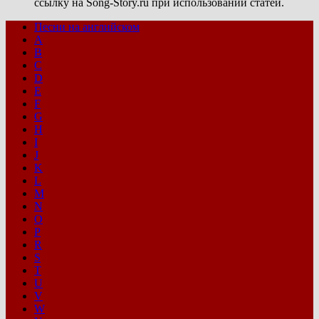
ссылку на Song-Story.ru при использовании статей.
Песни на английском
A
B
C
D
E
F
G
H
I
J
K
L
M
N
O
P
R
S
T
U
V
W