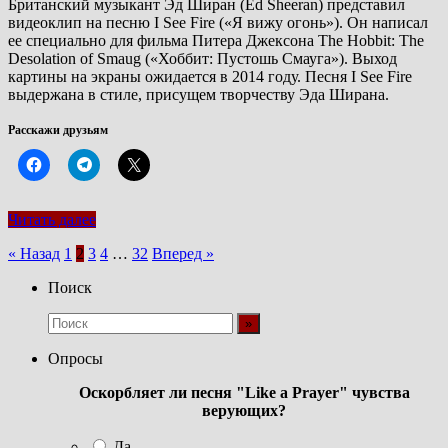
Британский музыкант Эд Ширан (Ed Sheeran) представил
видеоклип на песню I See Fire («Я вижу огонь»). Он написал
ее специально для фильма Питера Джексона The Hobbit: The
Desolation of Smaug («Хоббит: Пустошь Смауга»). Выход
картины на экраны ожидается в 2014 году. Песня I See Fire
выдержана в стиле, присущем творчеству Эда Ширана.
Расскажи друзьям
Читать далее
Пагинация
« Назад
1
2
3
4
…
32
Вперед »
записей
Поиск
Опросы
Оскорбляет ли песня "Like a Prayer" чувства
верующих?
Да