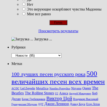
Нет
Это верующие оскорбляют чувства Мадонны
Мне все равно
Просмотреть результаты
Загрузка ...
Рубрики
Рубрики
Метки
500
100 лучших песен русского рока
величайших песен всех времен
The
Queen
Metallica
Nirvana
Led Zeppelin
Nautilus Pompilius
AC/DC
Beatles
The Rolling Stones
Алиса
Боб
U2
Андрей Макаревич
Виктор Цой
Дилан
Владимир Высоцкий
Борис Гребенщиков
Джон Леннон
Дэвид Боуи
Гражданская Оборона
Егор Летов
ДДТ