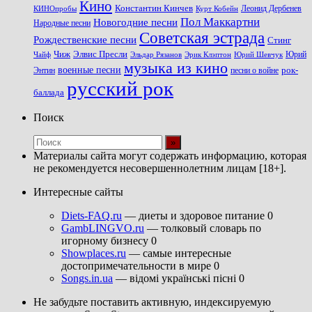
Кино
Константин Кинчев
Курт Кобейн
Леонид Дербенев
КИНОпробы
Пол Маккартни
Новогодние песни
Народные песни
Советская эстрада
Рождественские песни
Стинг
Чиж
Элвис Пресли
Эрик Клэптон
Юрий Шевчук
Юрий
Чайф
Эльдар Рязанов
музыка из кино
военные песни
песни о войне
рок-
Энтин
русский рок
баллада
Поиск
Материалы сайта могут содержать информацию, которая
не рекомендуется несовершеннолетним лицам [18+].
Интересные сайты
Diets-FAQ.ru
— диеты и здоровое питание 0
GambLINGVO.ru
— толковый словарь по
игорному бизнесу 0
Showplaces.ru
— самые интересные
достопримечательности в мире 0
Songs.in.ua
— відомі українські пісні 0
Не забудьте поставить активную, индексируемую