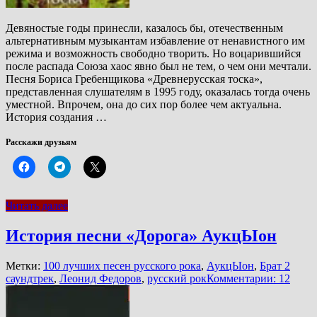
Девяностые годы принесли, казалось бы, отечественным
альтернативным музыкантам избавление от ненавистного им
режима и возможность свободно творить. Но воцарившийся
после распада Союза хаос явно был не тем, о чем они мечтали.
Песня Бориса Гребенщикова «Древнерусская тоска»,
представленная слушателям в 1995 году, оказалась тогда очень
уместной. Впрочем, она до сих пор более чем актуальна.
История создания …
Расскажи друзьям
Читать далее
История песни «Дорога» АукцЫон
Метки:
100 лучших песен русского рока
,
АукцЫон
,
Брат 2
саундтрек
,
Леонид Федоров
,
русский рок
Комментарии: 12