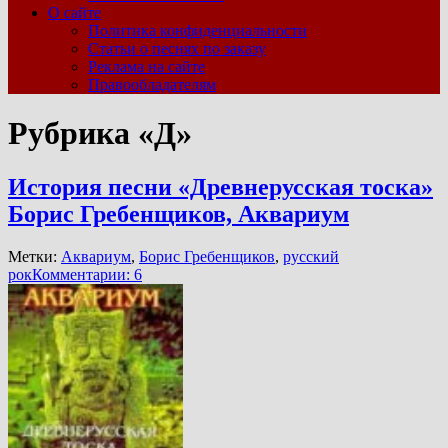
О сайте
Политика конфиденциальности
Статьи о песнях по заказу
Реклама на сайте
Правообладателям
Рубрика «Д»
История песни «Древнерусская тоска»
Борис Гребенщиков, Аквариум
Метки:
Аквариум
,
Борис Гребенщиков
,
русский
рок
Комментарии: 6