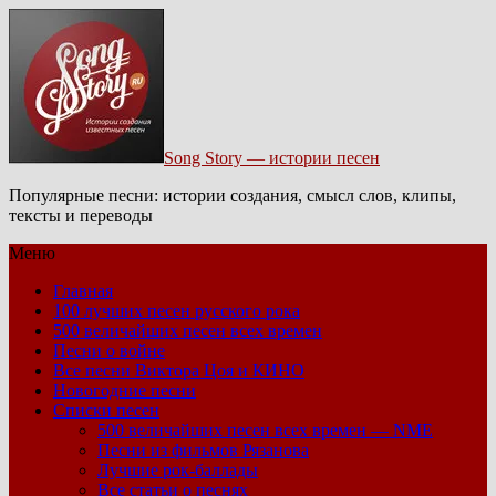
Song Story — истории песен
Популярные песни: истории создания, смысл слов, клипы,
тексты и переводы
Меню
Главная
100 лучших песен русского рока
500 величайших песен всех времен
Песни о войне
Все песни Виктора Цоя и КИНО
Новогодние песни
Списки песен
500 величайших песен всех времен — NME
Песни из фильмов Рязанова
Лучшие рок-баллады
Все статьи о песнях