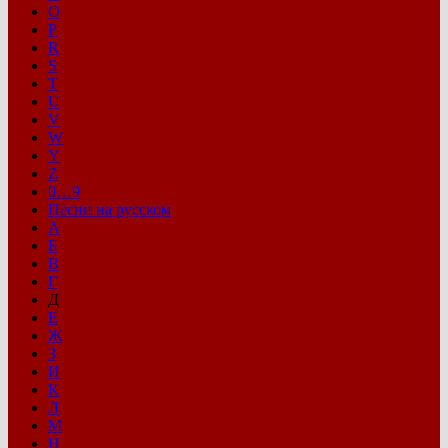
O
P
R
S
T
U
V
W
Y
Z
0…9
Песни на русском
А
Б
В
Г
Д
Е
Ж
З
И
К
Л
М
Н