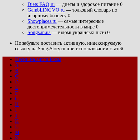
Diets-FAQ.ru
— диеты и здоровое питание 0
GambLINGVO.ru
— толковый словарь по
игорному бизнесу 0
Showplaces.ru
— самые интересные
достопримечательности в мире 0
Songs.in.ua
— відомі українські пісні 0
Не забудьте поставить активную, индексируемую
ссылку на Song-Story.ru при использовании статей.
Песни на английском
A
B
C
D
E
F
G
H
I
J
K
L
M
N