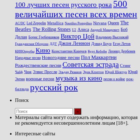
500
100 лучших песен русского рока
величайших песен всех времен
The
Queen
Metallica
Nirvana
Led Zeppelin
Nautilus Pompilius
AC/DC
Beatles
The Rolling Stones
Алиса
Боб
U2
Андрей Макаревич
Виктор Цой
Дилан
Владимир Высоцкий
Борис Гребенщиков
Джон Леннон
Дэвид Боуи
Гражданская Оборона
Егор Летов
ДДТ
Кино
Константин Кинчев
Курт Кобейн
Леонид Дербенев
КИНОпробы
Пол Маккартни
Новогодние песни
Народные песни
Советская эстрада
Рождественские песни
Стинг
Чиж
Элвис Пресли
Эрик Клэптон
Юрий Шевчук
Юрий
Чайф
Эльдар Рязанов
музыка из кино
военные песни
песни о войне
рок-
Энтин
русский рок
баллада
Поиск
Материалы сайта могут содержать информацию, которая
не рекомендуется несовершеннолетним лицам [18+].
Интересные сайты