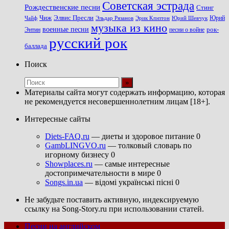
Советская эстрада
Рождественские песни
Стинг
Чиж
Элвис Пресли
Эрик Клэптон
Юрий Шевчук
Юрий
Чайф
Эльдар Рязанов
музыка из кино
военные песни
песни о войне
рок-
Энтин
русский рок
баллада
Поиск
Материалы сайта могут содержать информацию, которая
не рекомендуется несовершеннолетним лицам [18+].
Интересные сайты
Diets-FAQ.ru
— диеты и здоровое питание 0
GambLINGVO.ru
— толковый словарь по
игорному бизнесу 0
Showplaces.ru
— самые интересные
достопримечательности в мире 0
Songs.in.ua
— відомі українські пісні 0
Не забудьте поставить активную, индексируемую
ссылку на Song-Story.ru при использовании статей.
Песни на английском