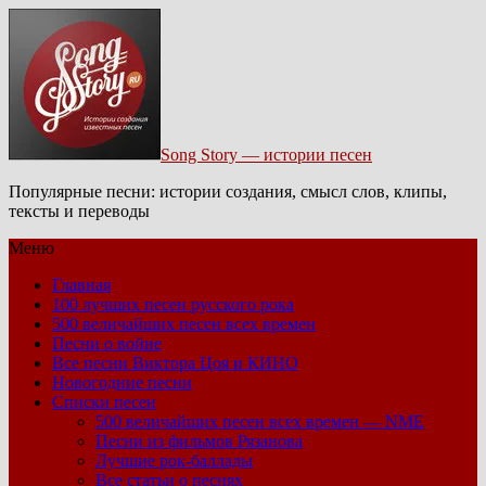
Song Story — истории песен
Популярные песни: истории создания, смысл слов, клипы,
тексты и переводы
Меню
Главная
100 лучших песен русского рока
500 величайших песен всех времен
Песни о войне
Все песни Виктора Цоя и КИНО
Новогодние песни
Списки песен
500 величайших песен всех времен — NME
Песни из фильмов Рязанова
Лучшие рок-баллады
Все статьи о песнях