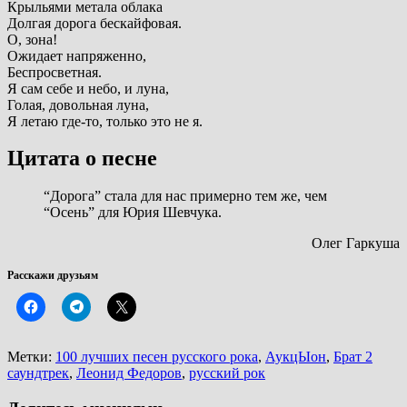
Крыльями метала облака
Долгая дорога бескайфовая.
О, зона!
Ожидает напряженно,
Беспросветная.
Я сам себе и небо, и луна,
Голая, довольная луна,
Я летаю где-то, только это не я.
Цитата о песне
“Дорога” стала для нас примерно тем же, чем
“Осень” для Юрия Шевчука.
Олег Гаркуша
Расскажи друзьям
Метки:
100 лучших песен русского рока
,
АукцЫон
,
Брат 2
саундтрек
,
Леонид Федоров
,
русский рок