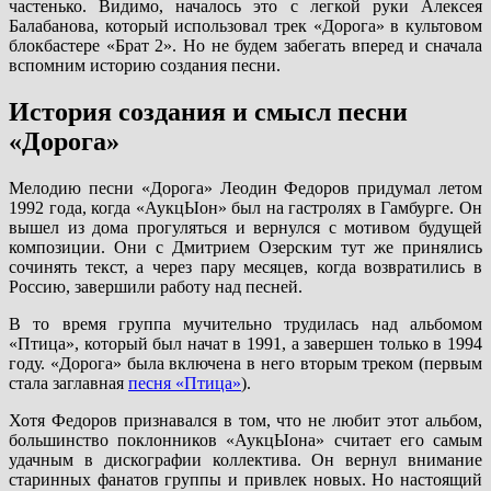
частенько. Видимо, началось это с легкой руки Алексея
Балабанова, который использовал трек «Дорога» в культовом
блокбастере «Брат 2». Но не будем забегать вперед и сначала
вспомним историю создания песни.
История создания и смысл песни
«Дорога»
Мелодию песни «Дорога» Леодин Федоров придумал летом
1992 года, когда «АукцЫон» был на гастролях в Гамбурге. Он
вышел из дома прогуляться и вернулся с мотивом будущей
композиции. Они с Дмитрием Озерским тут же принялись
сочинять текст, а через пару месяцев, когда возвратились в
Россию, завершили работу над песней.
В то время группа мучительно трудилась над альбомом
«Птица», который был начат в 1991, а завершен только в 1994
году. «Дорога» была включена в него вторым треком (первым
стала заглавная
песня «Птица»
).
Хотя Федоров признавался в том, что не любит этот альбом,
большинство поклонников «АукцЫона» считает его самым
удачным в дискографии коллектива. Он вернул внимание
старинных фанатов группы и привлек новых. Но настоящий