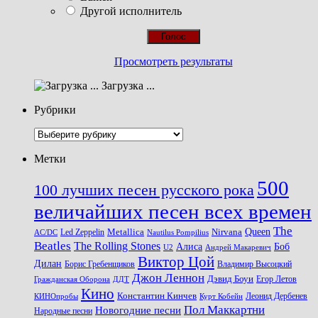
Другой исполнитель
Просмотреть результаты
Загрузка ...
Рубрики
Рубрики
Метки
500
100 лучших песен русского рока
величайших песен всех времен
The
Queen
Metallica
Nirvana
Led Zeppelin
Nautilus Pompilius
AC/DC
Beatles
The Rolling Stones
Алиса
Боб
U2
Андрей Макаревич
Виктор Цой
Дилан
Владимир Высоцкий
Борис Гребенщиков
Джон Леннон
Дэвид Боуи
Гражданская Оборона
Егор Летов
ДДТ
Кино
Константин Кинчев
Курт Кобейн
Леонид Дербенев
КИНОпробы
Пол Маккартни
Новогодние песни
Народные песни