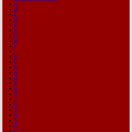
A
B
C
D
E
F
G
H
I
J
K
L
M
N
O
P
R
S
T
U
V
W
Y
Z
0…9