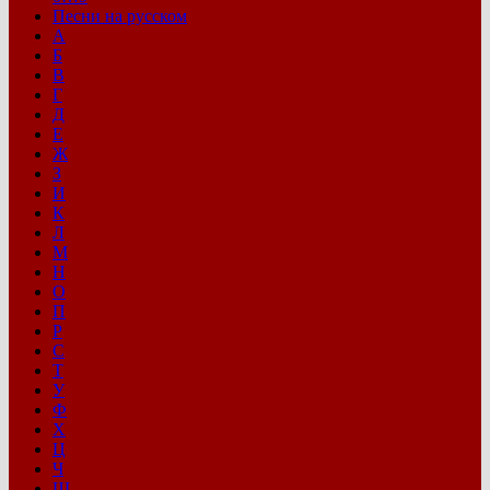
Песни на русском
А
Б
В
Г
Д
Е
Ж
З
И
К
Л
М
Н
О
П
Р
С
Т
У
Ф
Х
Ц
Ч
Ш