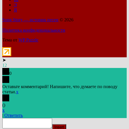
Э
Я
Song Story — истории песен
© 2026
Политика конфиденциальности
Тема от
WP Puzzle
➤
12
0
Оставьте комментарий! Напишите, что думаете по поводу
статьи.
x
(
)
x
|
Ответить
Insert