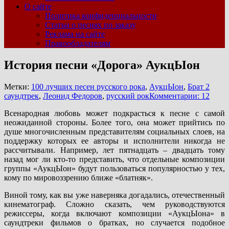
О сайте
Политика конфиденциальности
Статьи о песнях по заказу
Реклама на сайте
Правообладателям
История песни «Дорога» АукцЫон
Метки:
100 лучших песен русского рока
,
АукцЫон
,
Брат 2
саундтрек
,
Леонид Федоров
,
русский рок
Комментарии: 12
Всенародная любовь может подкрасться к песне с самой
неожиданной стороны. Более того, она может прийтись по
душе многочисленным представителям социальных слоев, на
поддержку которых ее авторы и исполнители никогда не
рассчитывали. Например, лет пятнадцать – двадцать тому
назад мог ли кто-то представить, что отдельные композиции
группы «АукцЫон» будут пользоваться популярностью у тех,
кому по мировоззрению ближе «блатняк».
Виной тому, как вы уже наверняка догадались, отечественный
кинематограф. Сложно сказать, чем руководствуются
режиссеры, когда включают композиции «АукцЫона» в
саундтреки фильмов о братках, но случается подобное