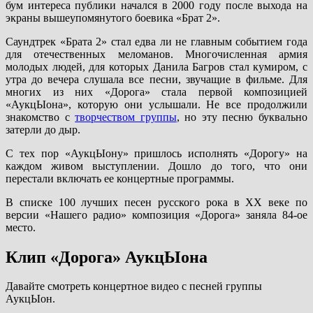
бум интереса публики начался в 2000 году после выхода на
экраны вышеупомянутого боевика «Брат 2».
Саундтрек «Брата 2» стал едва ли не главным событием года
для отечественных меломанов. Многочисленная армия
молодых людей, для которых Данила Багров стал кумиром, с
утра до вечера слушала все песни, звучащие в фильме. Для
многих из них «Дорога» стала первой композицией
«АукцЫона», которую они услышали. Не все продолжили
знакомство с
творчеством группы
, но эту песню буквально
затерли до дыр.
С тех пор «АукцЫону» пришлось исполнять «Дорогу» на
каждом живом выступлении. Дошло до того, что они
перестали включать ее концертные программы.
В списке 100 лучших песен русского рока в ХХ веке по
версии «Нашего радио» композиция «Дорога» заняла 84-ое
место.
Клип «Дорога» АукцЫона
Давайте смотреть концертное видео с песней группы
АукцЫон.