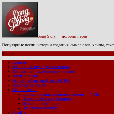
Song Story — истории песен
Популярные песни: истории создания, смысл слов, клипы, тек
Меню
Главная
100 лучших песен русского рока
500 величайших песен всех времен
Песни о войне
Все песни Виктора Цоя и КИНО
Новогодние песни
Списки песен
500 величайших песен всех времен — NME
Песни из фильмов Рязанова
Лучшие рок-баллады
Все статьи о песнях
О сайте