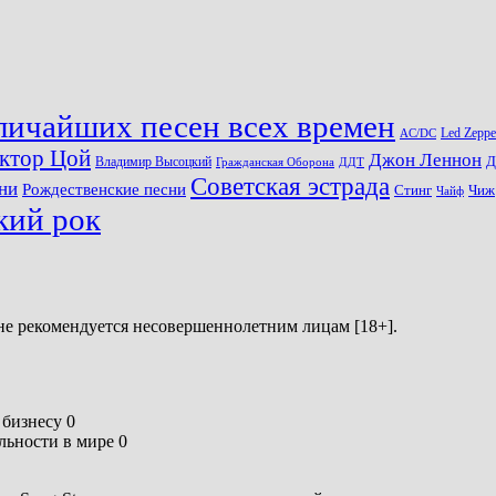
личайших песен всех времен
Led Zeppe
AC/DC
ктор Цой
Джон Леннон
Д
Владимир Высоцкий
Гражданская Оборона
ДДТ
Советская эстрада
ни
Рождественские песни
Стинг
Чиж
Чайф
кий рок
не рекомендуется несовершеннолетним лицам [18+].
бизнесу 0
ьности в мире 0