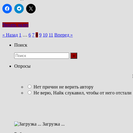
Читать далее
Пагинация
« Назад
1
…
6
7
8
9
10
11
Вперед »
записей
Поиск
Опросы
Нет причин не верить автору
Не верю, Найк слукавил, чтобы от него отстали
Загрузка ...