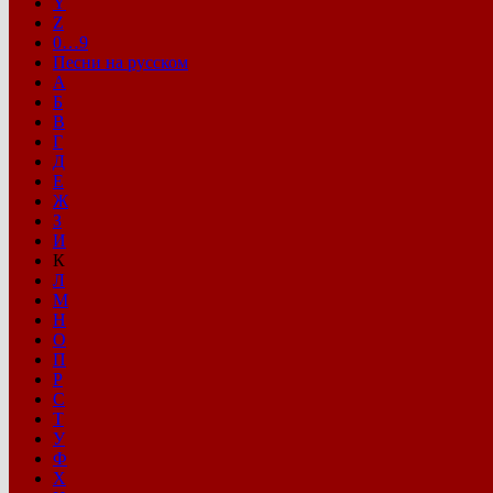
Y
Z
0…9
Песни на русском
А
Б
В
Г
Д
Е
Ж
З
И
К
Л
М
Н
О
П
Р
С
Т
У
Ф
Х