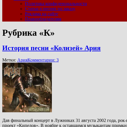
Политика конфиденциальности
Статьи о песнях по заказу
Реклама на сайте
Правообладателям
Рубрика «К»
История песни «Колизей» Ария
Метки:
Ария
Комментарии: 3
Дав финальный концерт в Лужниках 31 августа 2002 года, рок
проект «Кипелов». В ноябре к оставшимся музыкантам примкн