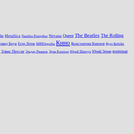
The Beatles
The Rolling
Queen
Metallica
Nirvana
lin
Nautilus Pompilius
Кино
эвид Боуи
Константин Кинчев
Егор Летов
Курт Кобейн
КИНОпробы
военные
Элвис Пресли
Эрик Клэптон
Юрий Шевчук
Юрий Энтин
Эльдар Рязанов