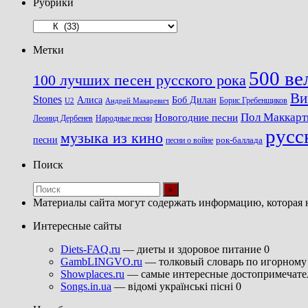
Рубрики
Рубрики
Метки
500 ве
100 лучших песен русского рока
Ви
Stones
Алиса
Боб Дилан
U2
Борис Гребенщиков
Андрей Макаревич
Пол Маккарт
Новогодние песни
Леонид Дербенев
Народные песни
русс
музыка из кино
песни
песни о войне
рок-баллада
Поиск
Материалы сайта могут содержать информацию, которая 
Интересные сайты
Diets-FAQ.ru
— диеты и здоровое питание 0
GambLINGVO.ru
— толковый словарь по игорному 
Showplaces.ru
— самые интересные достопримечател
Songs.in.ua
— відомі українські пісні 0