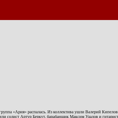
-группа «Ария» распалась. Из коллектива ушли Валерий Кипелов
ули солист Артур Беркут, барабанщик Максим Удалов и гитарис