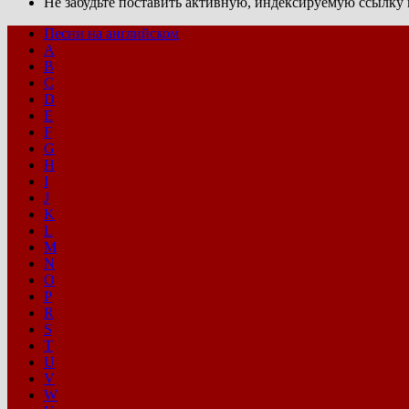
Не забудьте поставить активную, индексируемую ссылку н
Песни на английском
A
B
C
D
E
F
G
H
I
J
K
L
M
N
O
P
R
S
T
U
V
W