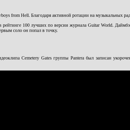
oys from Hell. Благодаря активной ротации на музыкальных рад
 в рейтинге 100 лучших по версии журнала Guitar World. Даймб
ервым соло он попал в точку.
идеоклипа Cemetery Gates группы Pantera был записан укороче