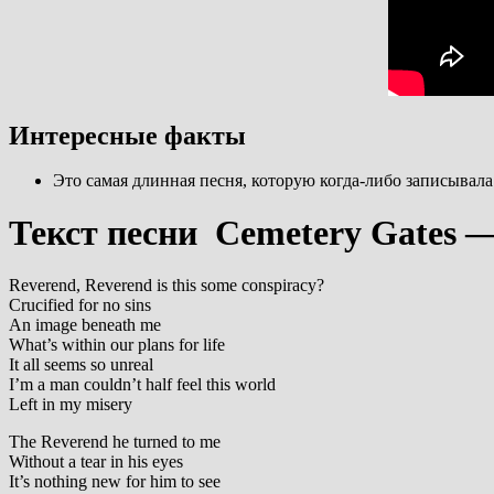
Интересные факты
Это самая длинная песня, которую когда-либо записывала 
Текст песни Cemetery Gates —
Reverend, Reverend is this some conspiracy?
Crucified for no sins
An image beneath me
What’s within our plans for life
It all seems so unreal
I’m a man couldn’t half feel this world
Left in my misery
The Reverend he turned to me
Without a tear in his eyes
It’s nothing new for him to see