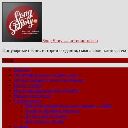
Song Story — истории песен
Популярные песни: истории создания, смысл слов, клипы, тек
Меню
Главная
100 лучших песен русского рока
500 величайших песен всех времен
Песни о войне
Все песни Виктора Цоя и КИНО
Новогодние песни
Списки песен
500 величайших песен всех времен — NME
Песни из фильмов Рязанова
Лучшие рок-баллады
Все статьи о песнях
О сайте