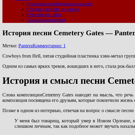
Политика конфиденциальности
Статьи о песнях по заказу
Реклама на сайте
Правообладателям
История песни Cemetery Gates — Pante
Метки:
Pantera
Комментарии: 1
Cowboys from Hell, пятая студийная пластинка хэви-метал груп
Одним из самых ярких треков, вошедших в него, стала рок-бал
История и смысл песни Cemet
Слова композицииCemetery Gates наводят на мысль, что речь
композиция посвящена его друзьям, которые покончили жизнь 
Позже в одном из интервью, отвечая на вопрос о смысле песни 
У меня был товарищ, который умер в Новом Орлеане, и 
слишком личным, так как подобное может звучать нахальн