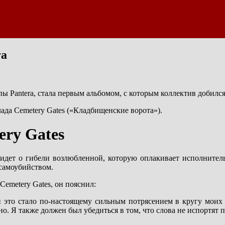
ra
пы Pantera, стала первым альбомом, с которым коллектив добилс
лада Cemetery Gates («Кладбищенские ворота»).
ery Gates
 идет о гибели возлюбленной, которую оплакивает исполнител
самоубийством.
Cemetery Gates, он пояснил:
это стало по-настоящему сильным потрясением в кругу моих др
о. Я также должен был убедиться в том, что слова не испортят 