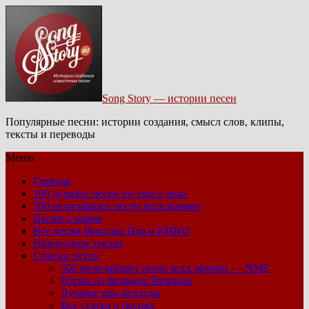
Song Story — истории песен
Популярные песни: истории создания, смысл слов, клипы,
тексты и переводы
Меню
Главная
100 лучших песен русского рока
500 величайших песен всех времен
Песни о войне
Все песни Виктора Цоя и КИНО
Новогодние песни
Списки песен
500 величайших песен всех времен — NME
Песни из фильмов Рязанова
Лучшие рок-баллады
Все статьи о песнях