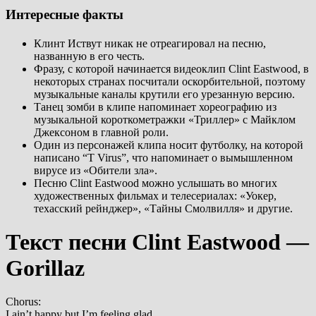
Интересные факты
Клинт Иствут никак не отреагировал на песню,
названную в его честь.
Фразу, с которой начинается видеоклип Clint Eastwood, в
некоторых странах посчитали оскорбительной, поэтому
музыкальные каналы крутили его урезанную версию.
Танец зомби в клипе напоминает хореографию из
музыкальной короткометражки «Триллер» с Майклом
Джексоном в главной роли.
Один из персонажей клипа носит футболку, на которой
написано “T Virus”, что напоминает о вымышленном
вирусе из «Обители зла».
Песню Clint Eastwood можно услышать во многих
художественных фильмах и телесериалах: «Уокер,
техасский рейнджер», «Тайны Смолвилля» и другие.
Текст песни Clint Eastwood —
Gorillaz
Chorus:
I ain’t happy but I’m feeling glad