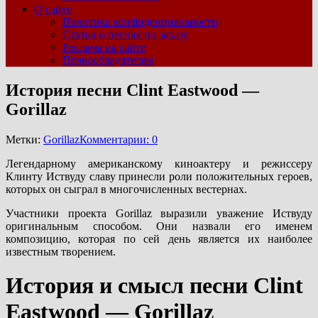
О сайте
Политика конфиденциальности
Статьи о песнях по заказу
Реклама на сайте
Правообладателям
История песни Clint Eastwood —
Gorillaz
Метки:
Gorillaz
Комментарии: 0
Легендарному американскому киноактеру и режиссеру
Клинту Иствуду славу принесли роли положительных героев,
которых он сыграл в многочисленных вестернах.
Участники проекта Gorillaz выразили уважение Иствуду
оригинальным способом. Они назвали его именем
композицию, которая по сей день является их наиболее
известным творением.
История и смысл песни Clint
Eastwood — Gorillaz