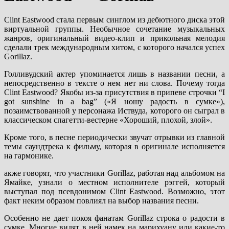
Clint Eastwood стала первым синглом из дебютного диска этой
виртуальной группы. Необычное сочетание музыкальных
жанров, оригинальный видео-клип и прикольная мелодия
сделали трек международным хитом, с которого начался успех
Gorillaz.
Голливудский актер упоминается лишь в названии песни, а
непосредственно в тексте о нем нет ни слова. Почему тогда
Clint Eastwood? Якобы из-за присутствия в припеве строчки “I
got sunshine in a bag” («Я ношу радость в сумке»),
позаимствованной у персонажа Иствуда, которого он сыграл в
классическом спагетти-вестерне «Хороший, плохой, злой».
Кроме того, в песне периодически звучат отрывки из главной
темы саундтрека к фильму, которая в оригинале исполняется
на гармонике.
акже говорят, что участники Gorillaz, работая над альбомом на
Ямайке, узнали о местном исполнителе рэггей, который
выступал под псевдонимом Clint Eastwood. Возможно, этот
факт неким образом повлиял на выбор названия песни.
Особенно не дает покоя фанатам Gorillaz строка о радости в
сумке. Многие видят в ней намек на марихуану или какие-то