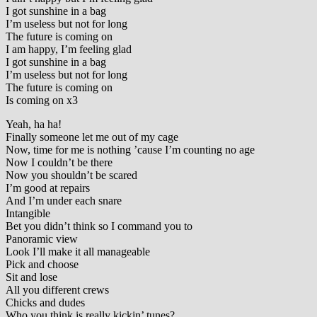
I got sunshine in a bag
I’m useless but not for long
The future is coming on
I am happy, I’m feeling glad
I got sunshine in a bag
I’m useless but not for long
The future is coming on
Is coming on x3
Yeah, ha ha!
Finally someone let me out of my cage
Now, time for me is nothing ’cause I’m counting no age
Now I couldn’t be there
Now you shouldn’t be scared
I’m good at repairs
And I’m under each snare
Intangible
Bet you didn’t think so I command you to
Panoramic view
Look I’ll make it all manageable
Pick and choose
Sit and lose
All you different crews
Chicks and dudes
Who you think is really kickin’ tunes?