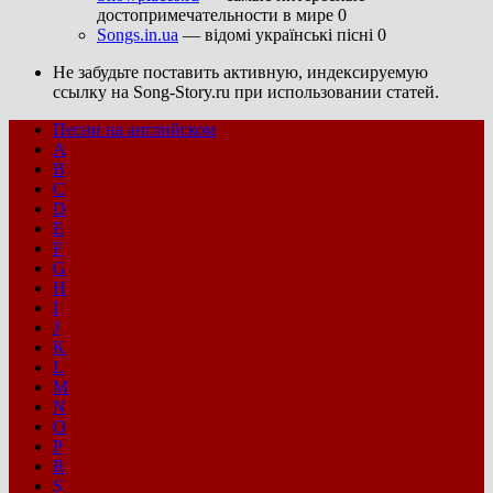
достопримечательности в мире 0
Songs.in.ua
— відомі українські пісні 0
Не забудьте поставить активную, индексируемую
ссылку на Song-Story.ru при использовании статей.
Песни на английском
A
B
C
D
E
F
G
H
I
J
K
L
M
N
O
P
R
S