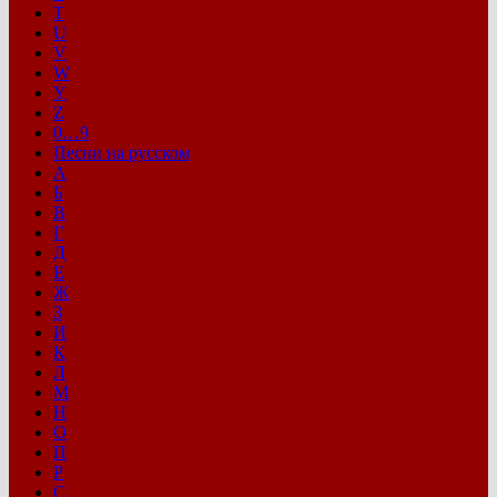
T
U
V
W
Y
Z
0…9
Песни на русском
А
Б
В
Г
Д
Е
Ж
З
И
К
Л
М
Н
О
П
Р
С