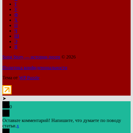
Т
У
Ф
Х
Ц
Ч
Ш
Э
Я
Song Story — истории песен
© 2026
Политика конфиденциальности
Тема от
WP Puzzle
➤
0
Оставьте комментарий! Напишите, что думаете по поводу
статьи.
x