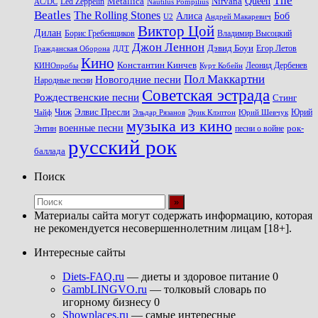
The
Queen
Metallica
Nirvana
Led Zeppelin
Nautilus Pompilius
AC/DC
Beatles
The Rolling Stones
Алиса
Боб
U2
Андрей Макаревич
Виктор Цой
Дилан
Владимир Высоцкий
Борис Гребенщиков
Джон Леннон
Дэвид Боуи
Гражданская Оборона
Егор Летов
ДДТ
Кино
Константин Кинчев
Курт Кобейн
Леонид Дербенев
КИНОпробы
Пол Маккартни
Новогодние песни
Народные песни
Советская эстрада
Рождественские песни
Стинг
Чиж
Элвис Пресли
Эрик Клэптон
Юрий Шевчук
Юрий
Чайф
Эльдар Рязанов
музыка из кино
военные песни
песни о войне
рок-
Энтин
русский рок
баллада
Поиск
Материалы сайта могут содержать информацию, которая
не рекомендуется несовершеннолетним лицам [18+].
Интересные сайты
Diets-FAQ.ru
— диеты и здоровое питание 0
GambLINGVO.ru
— толковый словарь по
игорному бизнесу 0
Showplaces.ru
— самые интересные