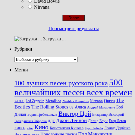
David Bowie
Nirvana
Просмотреть результаты
Загрузка ...
Рубрики
Рубрики
Метки
500
100 лучших песен русского рока
величайших песен всех времен
The
Queen
Metallica
Nirvana
Led Zeppelin
Nautilus Pompilius
AC/DC
Beatles
The Rolling Stones
Алиса
Боб
U2
Андрей Макаревич
Виктор Цой
Дилан
Владимир Высоцкий
Борис Гребенщиков
Джон Леннон
Дэвид Боуи
Гражданская Оборона
Егор Летов
ДДТ
Кино
Константин Кинчев
Курт Кобейн
Леонид Дербенев
КИНОпробы
Пол Маккартни
Новогодние песни
Народные песни