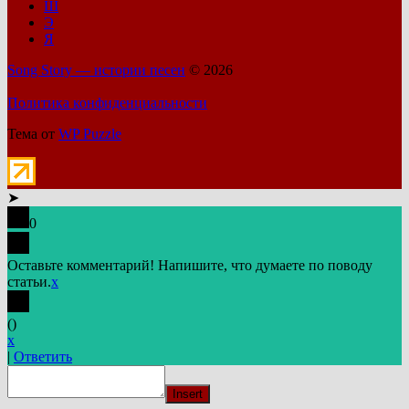
Ш
Э
Я
Song Story — истории песен
© 2026
Политика конфиденциальности
Тема от
WP Puzzle
➤
0
Оставьте комментарий! Напишите, что думаете по поводу
статьи.
x
(
)
x
|
Ответить
Insert