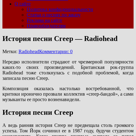
О сайте
Политика конфиденциальности
Статьи о песнях по заказу
Реклама на сайте
Правообладателям
История песни Creep — Radiohead
Метки:
Radiohead
Комментарии: 0
Нередко исполнители страдают от чрезмерной популярности
каких-то своих произведений. Британская рок-группа
Radiohead тоже столкнулась с подобной проблемой, когда
записала песню Creep.
Композиция оказалась настолько востребованной, что
критики иронично прозвали коллектив «creep-бандой», а сами
музыканты ее просто возненавидели.
История песни Creep
А ведь ранняя история Creep не предвещала столь громкого
успеха. Том Йорк сочинил ее в 1987 году, будучи студентом