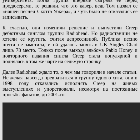
университета. Когда группа впервые сыграла ее перед
продюсерами, те решили, что это кавер, ведь Том назвал ее
«нашей песней Скотта Уокера», и чуть было не отказались ее
записывать.
К счастью, они изменили решение и выпустили Creep
дебютным синглом группы Radiohead. Но радиостанции не
хотели ее крутить, считая депрессивной. Публика песню
почти не заметила, и ей удалось занять в UK Singles Chart
лишь 78 место. Только после выхода альбома Pablo Honey и
повторного издания сингла Creep стала популярной и
поднялась в том же чарте на седьмую строчку.
Далее Radiohead ждало то, о чем мы говорили в начале статьи.
Не желая навсегда превратиться в группу одного хита, они в
1998 году отказались исполнять Creep на живых
выступлениях и упорствовали, несмотря на постоянные
просьбы фанатов, до 2001-го.