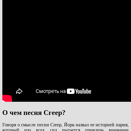
О чем песня Creep?
Говоря о смысле песни Creep, Йорк назвал ее историей парня,
который изо всех сил пытается привлечь внимание