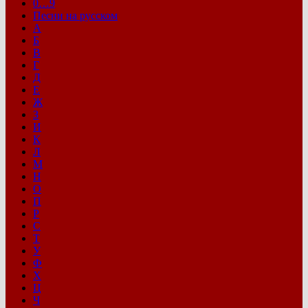
0…9
Песни на русском
А
Б
В
Г
Д
Е
Ж
З
И
К
Л
М
Н
О
П
Р
С
Т
У
Ф
Х
Ц
Ч