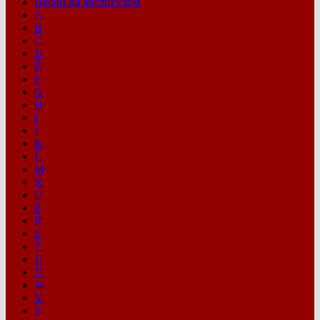
Песни на английском
A
B
C
D
E
F
G
H
I
J
K
L
M
N
O
P
R
S
T
U
V
W
Y
Z