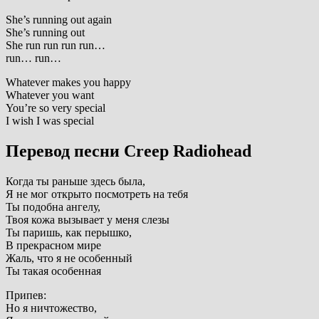
She’s running out again
She’s running out
She run run run run…
run… run…
Whatever makes you happy
Whatever you want
You’re so very special
I wish I was special
Перевод песни Creep Radiohead
Когда ты раньше здесь была,
Я не мог открыто посмотреть на тебя
Ты подобна ангелу,
Твоя кожа вызывает у меня слезы
Ты паришь, как перышко,
В прекрасном мире
Жаль, что я не особенный
Ты такая особенная
Припев:
Но я ничтожество,