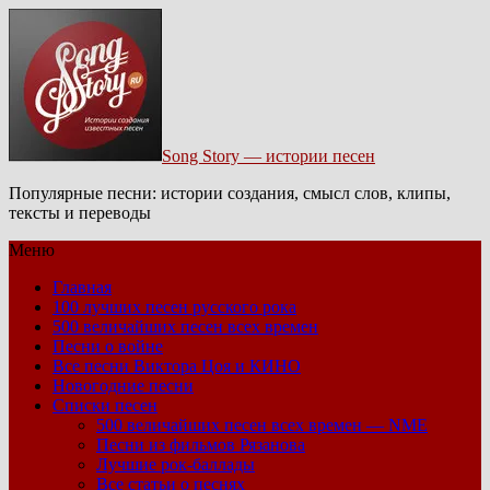
Song Story — истории песен
Популярные песни: истории создания, смысл слов, клипы,
тексты и переводы
Меню
Главная
100 лучших песен русского рока
500 величайших песен всех времен
Песни о войне
Все песни Виктора Цоя и КИНО
Новогодние песни
Списки песен
500 величайших песен всех времен — NME
Песни из фильмов Рязанова
Лучшие рок-баллады
Все статьи о песнях