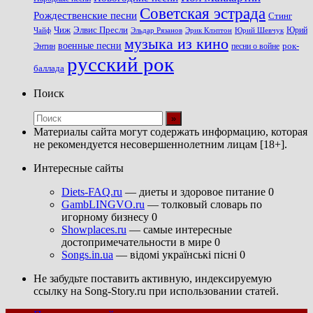
Советская эстрада
Рождественские песни
Стинг
Чиж
Элвис Пресли
Эрик Клэптон
Юрий Шевчук
Юрий
Чайф
Эльдар Рязанов
музыка из кино
военные песни
песни о войне
рок-
Энтин
русский рок
баллада
Поиск
Материалы сайта могут содержать информацию, которая
не рекомендуется несовершеннолетним лицам [18+].
Интересные сайты
Diets-FAQ.ru
— диеты и здоровое питание 0
GambLINGVO.ru
— толковый словарь по
игорному бизнесу 0
Showplaces.ru
— самые интересные
достопримечательности в мире 0
Songs.in.ua
— відомі українські пісні 0
Не забудьте поставить активную, индексируемую
ссылку на Song-Story.ru при использовании статей.