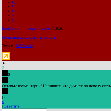
Ц
Ч
Ш
Э
Я
Song Story — истории песен
© 2026
Политика конфиденциальности
Тема от
WP Puzzle
➤
2
0
Оставьте комментарий! Напишите, что думаете по поводу стать
(
)
x
|
Ответить