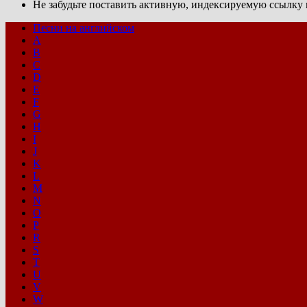
Не забудьте поставить активную, индексируемую ссылку н
Песни на английском
A
B
C
D
E
F
G
H
I
J
K
L
M
N
O
P
R
S
T
U
V
W