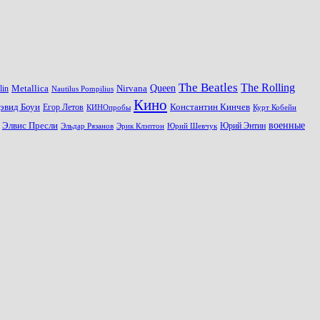
The Beatles
The Rolling
Queen
Metallica
Nirvana
lin
Nautilus Pompilius
Кино
эвид Боуи
Константин Кинчев
Егор Летов
Курт Кобейн
КИНОпробы
военные
Элвис Пресли
Эрик Клэптон
Юрий Шевчук
Юрий Энтин
Эльдар Рязанов