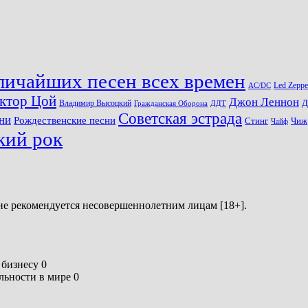
личайших песен всех времен
Led Zeppe
AC/DC
ктор Цой
Джон Леннон
Д
Владимир Высоцкий
Гражданская Оборона
ДДТ
Советская эстрада
ни
Рождественские песни
Стинг
Чиж
Чайф
кий рок
не рекомендуется несовершеннолетним лицам [18+].
бизнесу 0
ьности в мире 0