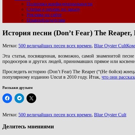
Политика конфиденциальности
Статьи о песнях по заказу
Реклама на сайте
Правообладателям
История песни (Don’t Fear) The Reaper, 
Метки:
500 величайших песен всех времен
,
Blue Oyster Cult
Ком
Эта статья, посвященная, возможно, самой знаменитой песне
продюсеров и других людей, принимавших прямое или косвенно
Проследить историю (Don’t Fear) The Reaper (“(Не бойся) жне
популярному изданию Uncut в 2010 году. Итак,
что они рассказ
Расскажи друзьям
Метки:
500 величайших песен всех времен
,
Blue Oyster Cult
Делитесь мнениями