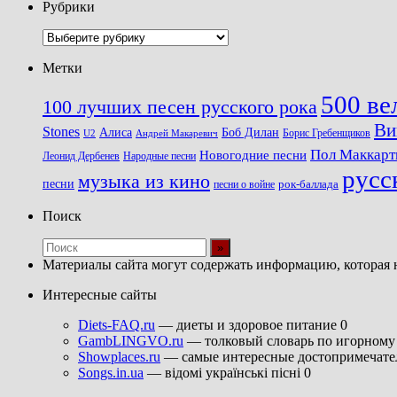
Рубрики
Рубрики
Метки
500 ве
100 лучших песен русского рока
Ви
Stones
Алиса
Боб Дилан
U2
Борис Гребенщиков
Андрей Макаревич
Пол Маккарт
Новогодние песни
Леонид Дербенев
Народные песни
русс
музыка из кино
песни
песни о войне
рок-баллада
Поиск
Материалы сайта могут содержать информацию, которая 
Интересные сайты
Diets-FAQ.ru
— диеты и здоровое питание 0
GambLINGVO.ru
— толковый словарь по игорному 
Showplaces.ru
— самые интересные достопримечател
Songs.in.ua
— відомі українські пісні 0