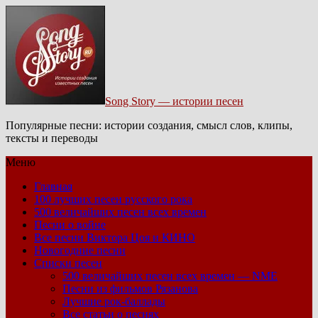
Song Story — истории песен
Популярные песни: истории создания, смысл слов, клипы,
тексты и переводы
Меню
Главная
100 лучших песен русского рока
500 величайших песен всех времен
Песни о войне
Все песни Виктора Цоя и КИНО
Новогодние песни
Списки песен
500 величайших песен всех времен — NME
Песни из фильмов Рязанова
Лучшие рок-баллады
Все статьи о песнях