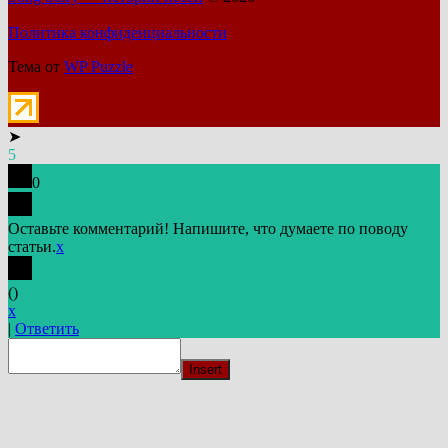
Политика конфиденциальности
Тема от
WP Puzzle
➤
5
0
Оставьте комментарий! Напишите, что думаете по поводу
статьи.
x
(
)
x
|
Ответить
Insert