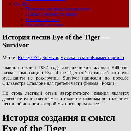
О сайте
Политика конфиденциальности
Статьи о песнях по заказу
Реклама на сайте
Правообладателям
История песни Eye of the Tiger —
Survivor
Метки:
Rocky OST
,
Survivor
,
музыка из кино
Комментарии: 5
Главной песней 1982 года американский журнал Billboard
назвал композицию Eye of the Tiger («Глаз тигра»), которую
музыканты из рок-группы Survivor написали по просьбе
Сильвестра Сталлоне для третьей части фильма «Рокки».
Но столь лестный отзыв авторитетного издания является
далеко не единственным и отнюдь не главным достижением
песни, об истории которой мы поговорим далее.
История создания и смысл
Eye of the Tiger