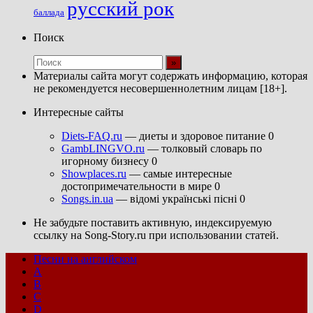
русский рок
баллада
Поиск
Материалы сайта могут содержать информацию, которая
не рекомендуется несовершеннолетним лицам [18+].
Интересные сайты
Diets-FAQ.ru
— диеты и здоровое питание 0
GambLINGVO.ru
— толковый словарь по
игорному бизнесу 0
Showplaces.ru
— самые интересные
достопримечательности в мире 0
Songs.in.ua
— відомі українські пісні 0
Не забудьте поставить активную, индексируемую
ссылку на Song-Story.ru при использовании статей.
Песни на английском
A
B
C
D