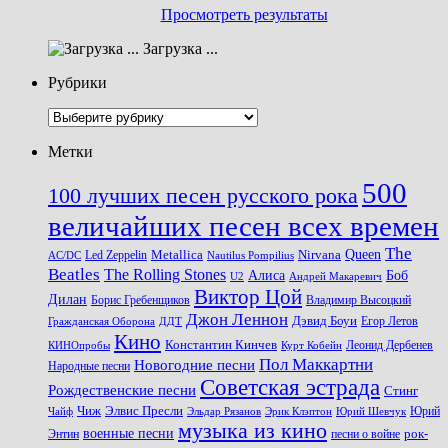
Просмотреть результаты
Загрузка ...
Рубрики
Рубрики
Метки
500
100 лучших песен русского рока
величайших песен всех времен
The
Queen
Metallica
Nirvana
Led Zeppelin
Nautilus Pompilius
AC/DC
Beatles
The Rolling Stones
Алиса
Боб
U2
Андрей Макаревич
Виктор Цой
Дилан
Владимир Высоцкий
Борис Гребенщиков
Джон Леннон
Дэвид Боуи
Гражданская Оборона
Егор Летов
ДДТ
Кино
Константин Кинчев
Курт Кобейн
Леонид Дербенев
КИНОпробы
Пол Маккартни
Новогодние песни
Народные песни
Советская эстрада
Рождественские песни
Стинг
Чиж
Элвис Пресли
Эрик Клэптон
Юрий Шевчук
Юрий
Чайф
Эльдар Рязанов
музыка из кино
военные песни
песни о войне
рок-
Энтин