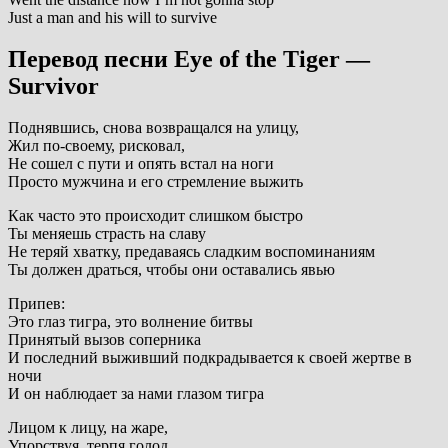
Just a man and his will to survive
Перевод песни
Eye of the Tiger —
Survivor
Поднявшись, снова возвращался на улицу,
Жил по-своему, рисковал,
Не сошел с пути и опять встал на ноги
Просто мужчина и его стремление выжить
Как часто это происходит слишком быстро
Ты меняешь страсть на славу
Не теряй хватку, предаваясь сладким воспоминаниям
Ты должен драться, чтобы они оставались явью
Припев:
Это глаз тигра, это волнение битвы
Принятый вызов соперника
И последний выживший подкрадывается к своей жертве в
ночи
И он наблюдает за нами глазом тигра
Лицом к лицу, на жаре,
Упорствуя, терпя голод,