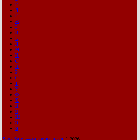
Г
Д
Е
Ж
З
И
К
Л
М
Н
О
П
Р
С
Т
У
Ф
Х
Ц
Ч
Ш
Э
Я
Song Story — истории песен
© 2026