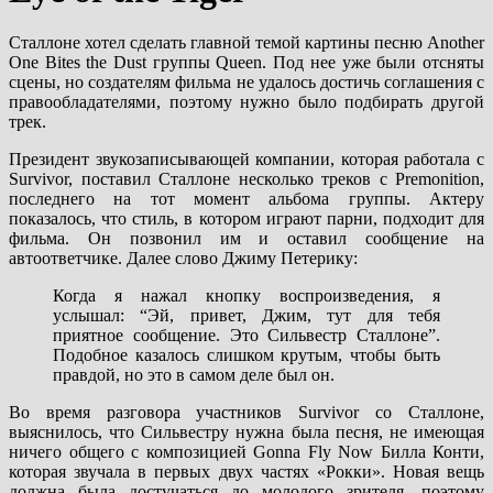
Сталлоне хотел сделать главной темой картины песню Another
One Bites the Dust группы Queen. Под нее уже были отсняты
сцены, но создателям фильма не удалось достичь соглашения с
правообладателями, поэтому нужно было подбирать другой
трек.
Президент звукозаписывающей компании, которая работала с
Survivor, поставил Сталлоне несколько треков с Premonition,
последнего на тот момент альбома группы. Актеру
показалось, что стиль, в котором играют парни, подходит для
фильма. Он позвонил им и оставил сообщение на
автоответчике. Далее слово Джиму Петерику:
Когда я нажал кнопку воспроизведения, я
услышал: “Эй, привет, Джим, тут для тебя
приятное сообщение. Это Сильвестр Сталлоне”.
Подобное казалось слишком крутым, чтобы быть
правдой, но это в самом деле был он.
Во время разговора участников Survivor со Сталлоне,
выяснилось, что Сильвестру нужна была песня, не имеющая
ничего общего с композицией Gonna Fly Now Билла Конти,
которая звучала в первых двух частях «Рокки». Новая вещь
должна была достучаться до молодого зрителя, поэтому