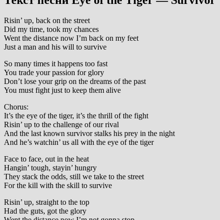
Текст песни
Eye of the Tiger — Survivor
Risin’ up, back on the street
Did my time, took my chances
Went the distance now I’m back on my feet
Just a man and his will to survive
So many times it happens too fast
You trade your passion for glory
Don’t lose your grip on the dreams of the past
You must fight just to keep them alive
Chorus:
It’s the eye of the tiger, it’s the thrill of the fight
Risin’ up to the challenge of our rival
And the last known survivor stalks his prey in the night
And he’s watchin’ us all with the eye of the tiger
Face to face, out in the heat
Hangin’ tough, stayin’ hungry
They stack the odds, still we take to the street
For the kill with the skill to survive
Risin’ up, straight to the top
Had the guts, got the glory
Went the distance now I’m not gonna stop