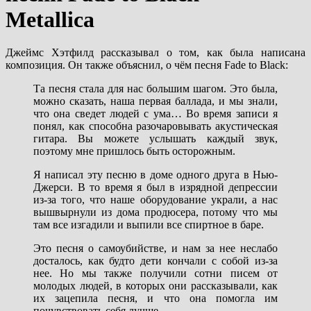
Metallica
Джеймс Хэтфилд рассказывал о том, как была написана
композиция. Он также объяснил, о чём песня Fade to Black:
Та песня стала для нас большим шагом. Это была,
можно сказать, наша первая баллада, и мы знали,
что она сведет людей с ума… Во время записи я
понял, как способна разочаровывать акустическая
гитара. Вы можете услышать каждый звук,
поэтому мне пришлось быть осторожным.
Я написал эту песню в доме одного друга в Нью-
Джерси. В то время я был в изрядной депрессии
из-за того, что наше оборудование украли, а нас
вышвырнули из дома продюсера, потому что мы
там все изгадили и выпили все спиртное в баре.
Это песня о самоубийстве, и нам за нее неслабо
досталось, как будто дети кончали с собой из-за
нее. Но мы также получили сотни писем от
молодых людей, в которых они рассказывали, как
их зацепила песня, и что она помогла им
почувствовать себя лучше.