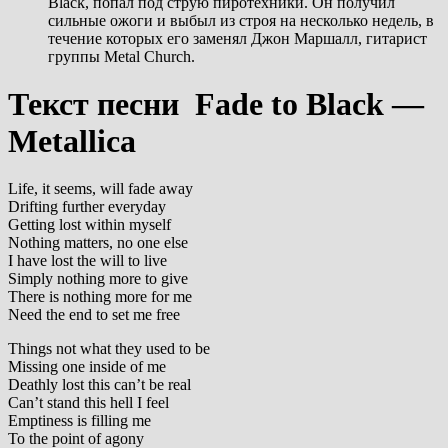
Black, попал под струю пиротехники. Он получил
сильные ожоги и выбыл из строя на несколько недель, в
течение которых его заменял Джон Маршалл, гитарист
группы Metal Church.
Текст песни Fade to Black —
Metallica
Life, it seems, will fade away
Drifting further everyday
Getting lost within myself
Nothing matters, no one else
I have lost the will to live
Simply nothing more to give
There is nothing more for me
Need the end to set me free
Things not what they used to be
Missing one inside of me
Deathly lost this can’t be real
Can’t stand this hell I feel
Emptiness is filling me
To the point of agony