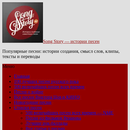
Song Story — истории песен
Популярные песни: истории создания, смысл слов, клипы,
тексты и переводы
Меню
Главная
100 лучших песен русского рока
500 величайших песен всех времен
Песни о войне
Все песни Виктора Цоя и КИНО
Новогодние песни
Списки песен
500 величайших песен всех времен — NME
Песни из фильмов Рязанова
Лучшие рок-баллады
Все статьи о песнях