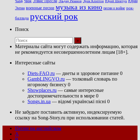
Чиж
Элвис Пресли
Эрик Клэптон
Юрий Шевчук
Юрий
Чайф
Эльдар Рязанов
музыка из кино
военные песни
песни о войне
рок-
Энтин
русский рок
баллада
Поиск
Материалы сайта могут содержать информацию, которая
не рекомендуется несовершеннолетним лицам [18+].
Интересные сайты
Diets-FAQ.ru
— диеты и здоровое питание 0
GambLINGVO.ru
— толковый словарь по
игорному бизнесу 0
Showplaces.ru
— самые интересные
достопримечательности в мире 0
Songs.in.ua
— відомі українські пісні 0
Не забудьте поставить активную, индексируемую
ссылку на Song-Story.ru при использовании статей.
Песни на английском
A
B