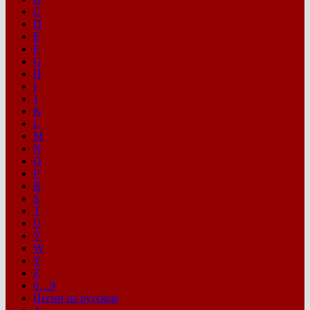
C
D
E
F
G
H
I
J
K
L
M
N
O
P
R
S
T
U
V
W
Y
Z
0…9
Песни на русском