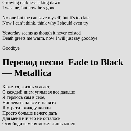
Growing darkness taking dawn
I was me, but now he’s gone
No one but me can save myself, but it’s too late
Now I can’t think, think why I should even try
Yesterday seems as though it never existed
Death greets me warm, now I will just say goodbye
Goodbye
Перевод песни Fade to Black
— Metallica
Кажется, жизнь угасает,
С каждый днем уплывая все дальше
Я теряюсь сам в себе,
Наплевать на все и на всех
Я утратил жажду жизни
Просто больше нечего дать
Для меня ничего не осталось
Освободить меня может лишь конец