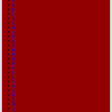
А
Б
В
Г
Д
Е
Ж
З
И
К
Л
М
Н
О
П
Р
С
Т
У
Ф
Х
Ц
Ч
Ш
Э