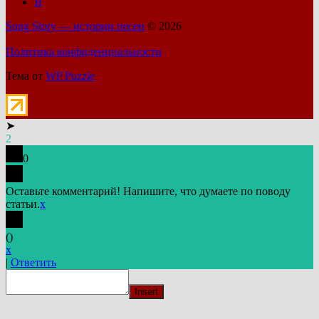
Я
Song Story — истории песен
© 2026
Политика конфиденциальности
Тема от
WP Puzzle
➤
2
0
Оставьте комментарий! Напишите, что думаете по поводу
статьи.
x
(
)
x
|
Ответить
Insert