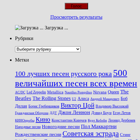
Просмотреть результаты
Загрузка ...
Рубрики
Рубрики
Метки
500
100 лучших песен русского рока
величайших песен всех времен
The
Queen
Metallica
Nirvana
Led Zeppelin
Nautilus Pompilius
AC/DC
Beatles
The Rolling Stones
Алиса
Боб
U2
Андрей Макаревич
Виктор Цой
Дилан
Владимир Высоцкий
Борис Гребенщиков
Джон Леннон
Дэвид Боуи
Гражданская Оборона
Егор Летов
ДДТ
Кино
Константин Кинчев
Курт Кобейн
Леонид Дербенев
КИНОпробы
Пол Маккартни
Новогодние песни
Народные песни
Советская эстрада
Рождественские песни
Стинг