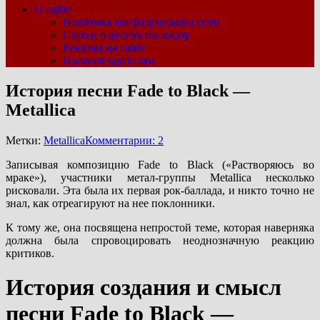
О сайте
Политика конфиденциальности
Статьи о песнях по заказу
Реклама на сайте
Правообладателям
История песни Fade to Black —
Metallica
Метки:
Metallica
Комментарии: 2
Записывая композицию Fade to Black («Растворяюсь во
мраке»), участники метал-группы Metallica несколько
рисковали. Эта была их первая рок-баллада, и никто точно не
знал, как отреагируют на нее поклонники.
К тому же, она посвящена непростой теме, которая наверняка
должна была спровоцировать неоднозначную реакцию
критиков.
История создания и смысл
песни Fade to Black —