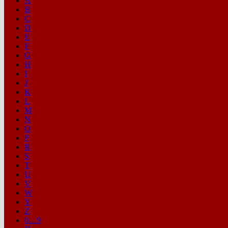
A
B
C
D
E
F
G
H
I
J
K
L
M
N
O
P
R
S
T
U
V
W
Y
Z
0…9