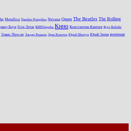
The Beatles
The Rolling
Queen
Metallica
Nirvana
lin
Nautilus Pompilius
Кино
эвид Боуи
Константин Кинчев
Егор Летов
Курт Кобейн
КИНОпробы
военные
Элвис Пресли
Эрик Клэптон
Юрий Шевчук
Юрий Энтин
Эльдар Рязанов