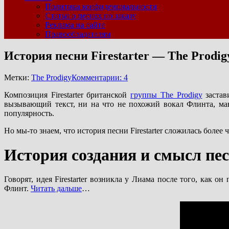
Политика конфиденциальности
Статьи о песнях по заказу
Реклама на сайте
Правообладателям
История песни Firestarter — The Prodig
Метки:
The Prodigy
Комментарии: 4
Композиция Firestarter британской
группы The Prodigy
застав
вызывающий текст, ни на что не похожий вокал Флинта, ман
популярность.
Но мы-то знаем, что история песни Firestarter сложилась более
История создания и смысл песн
Говорят, идея Firestarter возникла у Лиама после того, как 
Флинт.
Читать дальше
…