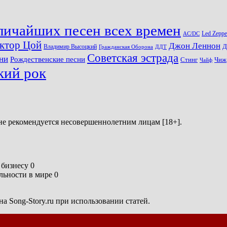
личайших песен всех времен
Led Zeppe
AC/DC
ктор Цой
Джон Леннон
Д
Владимир Высоцкий
Гражданская Оборона
ДДТ
Советская эстрада
ни
Рождественские песни
Стинг
Чиж
Чайф
кий рок
не рекомендуется несовершеннолетним лицам [18+].
бизнесу 0
ьности в мире 0
а Song-Story.ru при использовании статей.