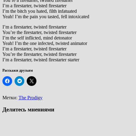
You’re a firestarter, twisted firestarter
I’m a firestarter, twisted firestarter
I’m the bitch you hated, filth infatuated
Yeah! I’m the pain you tasted, fell intoxicated
I’m a firestarter, twisted firestarter
You’re the firestarter, twisted firestarter
I’m the self inflicted, mind detonator
Yeah! I’m the one infected, twisted animator
I’m a firestarter, twisted firestarter
You’re the firestarter, twisted firestarter
I’m a firestarter, twisted firestarter starter
Расскажи друзьям
Метки:
The Prodigy
Делитесь мнениями