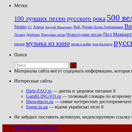
Метки
500 ве
100 лучших песен русского рока
Ви
Stones
Алиса
Боб Дилан
U2
Борис Гребенщиков
Андрей Макаревич
Пол Маккарт
Новогодние песни
Леонид Дербенев
Народные песни
русс
музыка из кино
песни
песни о войне
рок-баллада
Поиск
Материалы сайта могут содержать информацию, которая 
Интересные сайты
Diets-FAQ.ru
— диеты и здоровое питание 0
GambLINGVO.ru
— толковый словарь по игорному 
Showplaces.ru
— самые интересные достопримечател
Songs.in.ua
— відомі українські пісні 0
Не забудьте поставить активную, индексируемую ссылку н
Песни на английском