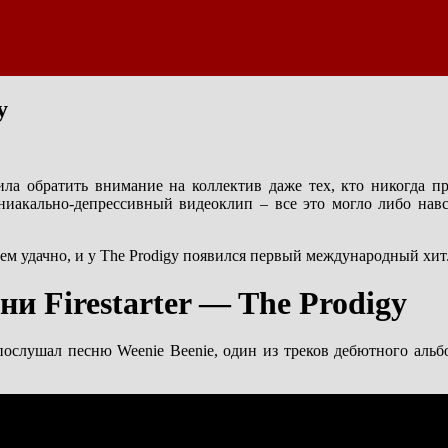
y
ила обратить внимание на коллектив даже тех, кто никогда п
иакально-депрессивный видеоклип – все это могло либо навс
 чем удачно, и у The Prodigy появился первый международный хит
и Firestarter — The Prodigy
он послушал песню Weenie Beenie, один из треков дебютного альб