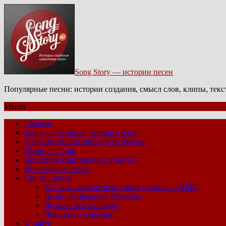
Song Story — истории песен
Популярные песни: истории создания, смысл слов, клипы, тек
Меню
Главная
100 лучших песен русского рока
500 величайших песен всех времен
Песни о войне
Все песни Виктора Цоя и КИНО
Новогодние песни
Списки песен
500 величайших песен всех времен — NME
Песни из фильмов Рязанова
Лучшие рок-баллады
Все статьи о песнях
О сайте