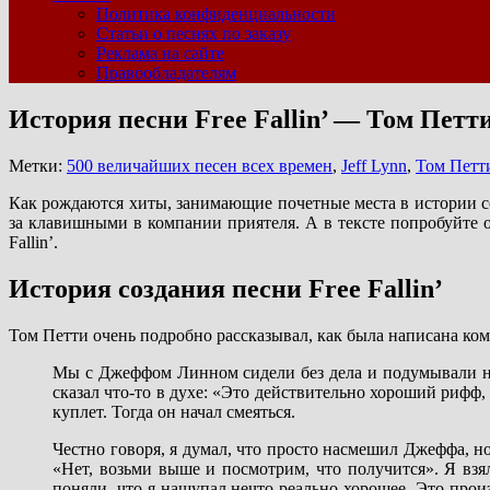
Политика конфиденциальности
Статьи о песнях по заказу
Реклама на сайте
Правообладателям
История песни Free Fallin’ — Том Петт
Метки:
500 величайших песен всех времен
,
Jeff Lynn
,
Том Петт
Как рождаются хиты, занимающие почетные места в истории со
за клавишными в компании приятеля. А в тексте попробуйте оп
Fallin’.
История создания песни Free Fallin’
Том Петти очень подробно рассказывал, как была написана ко
Мы с Джеффом Линном сидели без дела и подумывали на
сказал что-то в духе: «Это действительно хороший рифф,
куплет. Тогда он начал смеяться.
Честно говоря, я думал, что просто насмешил Джеффа, но к
«Нет, возьми выше и посмотрим, что получится». Я взял 
поняли, что я нащупал нечто реально хорошее. Это прои