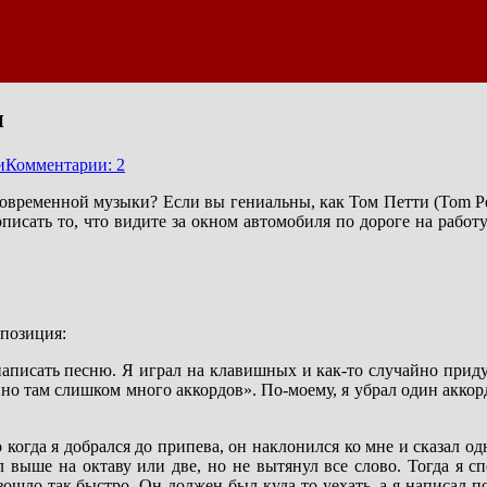
и
и
Комментарии: 2
временной музыки? Если вы гениальны, как Том Петти (Tom Pet
исать то, что видите за окном автомобиля по дороге на работу
мпозиция:
писать песню. Я играл на клавишных и как-то случайно приду
 но там слишком много аккордов». По-моему, я убрал один аккор
огда я добрался до припева, он наклонился ко мне и сказал одно с
выше на октаву или две, но не вытянул все слово. Тогда я спел
зошло так быстро. Он должен был куда-то уехать, а я написал 