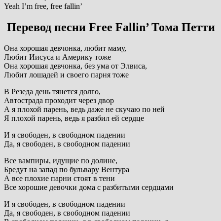
Yeah I’m free, free fallin’
Перевод песни Free Fallin’ Тома Петти
Она хорошая девчонка, любит маму,
Любит Иисуса и Америку тоже
Она хорошая девчонка, без ума от Элвиса,
Любит лошадей и своего парня тоже
В Резеда день тянется долго,
Автострада проходит через двор
А я плохой парень, ведь даже не скучаю по ней
Я плохой парень, ведь я разбил ей сердце
И я свободен, в свободном падении
Да, я свободен, в свободном падении
Все вампиры, идущие по долине,
Бредут на запад по бульвару Вентура
А все плохие парни стоят в тени
Все хорошие девочки дома с разбитыми сердцами
И я свободен, в свободном падении
Да, я свободен, в свободном падении