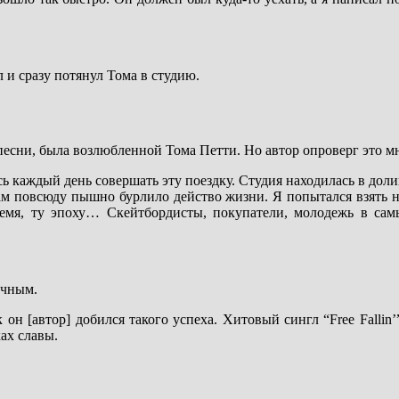
и сразу потянул Тома в студию.
есни, была возлюбленной Тома Петти. Но автор опроверг это мн
лось каждый день совершать эту поездку. Студия находилась в дол
там повсюду пышно бурлило действо жизни. Я попытался взять н
ремя, ту эпоху… Скейтбордисты, покупатели, молодежь в сам
ичным.
к он [автор] добился такого успеха. Хитовый сингл “Free Falli
ах славы.