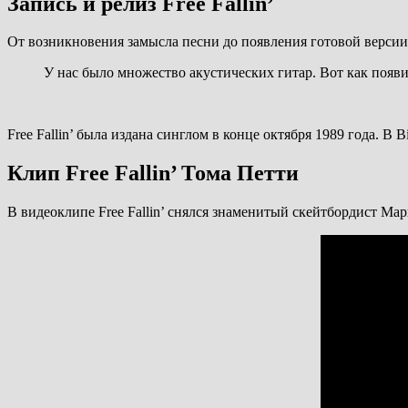
Запись и релиз Free Fallin’
От возникновения замысла песни до появления готовой версии п
У нас было множество акустических гитар. Вот как появ
Free Fallin’ была издана синглом в конце октября 1989 года. В
Клип Free Fallin’ Тома Петти
В видеоклипе Free Fallin’ снялся знаменитый скейтбордист Ма