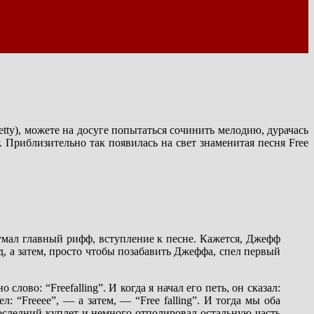
ty), можете на досуге попытаться сочинить мелодию, дурачась
. Приблизительно так появилась на свет знаменитая песня Free
мал главный рифф, вступление к песне. Кажется, Джефф
д, а затем, просто чтобы позабавить Джеффа, спел первый
лово: “Freefalling”. И когда я начал его петь, он сказал:
: “Freeee”, — а затем, — “Free falling”. И тогда мы оба
последний куплет и немного отполировал остальную часть