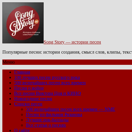
Song Story — истории песен
Популярные песни: истории создания, смысл слов, клипы, тек
Меню
Главная
100 лучших песен русского рока
500 величайших песен всех времен
Песни о войне
Все песни Виктора Цоя и КИНО
Новогодние песни
Списки песен
500 величайших песен всех времен — NME
Песни из фильмов Рязанова
Лучшие рок-баллады
Все статьи о песнях
О сайте