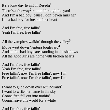
1
It’s a long day living in Reseda
2
There’s a freeway
runnin’ through the yard
And I’m a bad boy ’cause I don’t even miss her
I’m a bad boy for breakin’ her heart
And I’m free, free fallin’
Yeah I’m free, free fallin’
3
All the vampires walkin’ through the valley
4
Move west down Ventura boulevard
And all the bad boys are standing in the shadows
All the good girls are home with broken hearts
And I’m free, free fallin’
Yeah I’m free, free fallin’
Free fallin’, now I’m free fallin’, now I’m
Free fallin’, now I’m free fallin’, now I’m
5
I want to glide down over Mulholland
I want to write her name in the sky
Gonna free fall out into nothin’
Gonna leave this world for a while
And I’m free, free fallin’