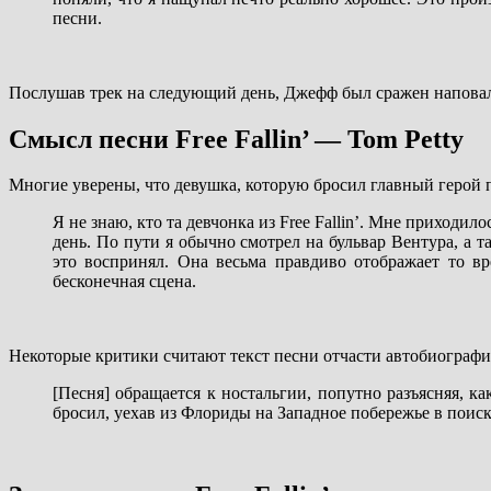
песни.
Послушав трек на следующий день, Джефф был сражен наповал 
Смысл песни Free Fallin’ — Tom Petty
Многие уверены, что девушка, которую бросил главный герой п
Я не знаю, кто та девчонка из Free Fallin’. Мне приходи
день. По пути я обычно смотрел на бульвар Вентура, а 
это воспринял. Она весьма правдиво отображает то в
бесконечная сцена.
Некоторые критики считают текст песни отчасти автобиограф
[Песня] обращается к ностальгии, попутно разъясняя, ка
бросил, уехав из Флориды на Западное побережье в поиск