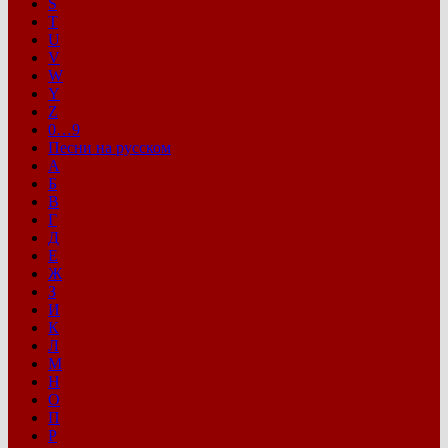
S
T
U
V
W
Y
Z
0…9
Песни на русском
А
Б
В
Г
Д
Е
Ж
З
И
К
Л
М
Н
О
П
Р