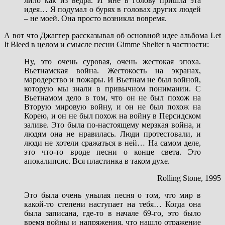
лило как из ведра. И мне в голову пришла эта
идея… Я подумал о бурях в головах других людей
– не моей. Она просто возникла вовремя.
А вот что Джаггер рассказывал об основной идее альбома Let
It Bleed в целом и смысле песни Gimme Shelter в частности:
Ну, это очень суровая, очень жестокая эпоха.
Вьетнамская война. Жестокость на экранах,
мародерство и пожары. И Вьетнам не был войной,
которую мы знали в привычном понимании. С
Вьетнамом дело в том, что он не был похож на
Вторую мировую войну, и он не был похож на
Корею, и он не был похож на войну в Персидском
заливе. Это была по-настоящему мерзкая война, и
людям она не нравилась. Люди протестовали, и
люди не хотели сражаться в ней… На самом деле,
это что-то вроде песни о конце света. Это
апокалипсис. Вся пластинка в таком духе.
Rolling Stone, 1995
Это была очень унылая песня о том, что мир в
какой-то степени наступает на тебя… Когда она
была записана, где-то в начале 69-го, это было
время войны и напряжения, что нашло отражение