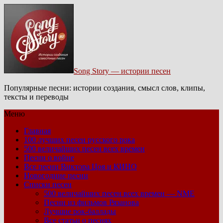
Song Story — истории песен
Популярные песни: истории создания, смысл слов, клипы,
тексты и переводы
Меню
Главная
100 лучших песен русского рока
500 величайших песен всех времен
Песни о войне
Все песни Виктора Цоя и КИНО
Новогодние песни
Списки песен
500 величайших песен всех времен — NME
Песни из фильмов Рязанова
Лучшие рок-баллады
Все статьи о песнях