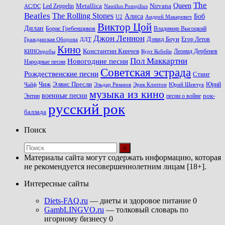
The
Queen
Metallica
Nirvana
Led Zeppelin
Nautilus Pompilius
AC/DC
Beatles
The Rolling Stones
Алиса
Боб
U2
Андрей Макаревич
Виктор Цой
Дилан
Владимир Высоцкий
Борис Гребенщиков
Джон Леннон
Дэвид Боуи
Гражданская Оборона
Егор Летов
ДДТ
Кино
Константин Кинчев
Курт Кобейн
Леонид Дербенев
КИНОпробы
Пол Маккартни
Новогодние песни
Народные песни
Советская эстрада
Рождественские песни
Стинг
Чиж
Элвис Пресли
Эрик Клэптон
Юрий Шевчук
Юрий
Чайф
Эльдар Рязанов
музыка из кино
военные песни
песни о войне
рок-
Энтин
русский рок
баллада
Поиск
Материалы сайта могут содержать информацию, которая
не рекомендуется несовершеннолетним лицам [18+].
Интересные сайты
Diets-FAQ.ru
— диеты и здоровое питание 0
GambLINGVO.ru
— толковый словарь по
игорному бизнесу 0