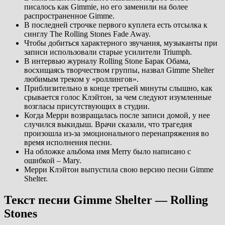
писалось как Gimmie, но его заменили на более
распространенное Gimme.
В последней строчке первого куплета есть отсылка к
синглу The Rolling Stones Fade Away.
Чтобы добиться характерного звучания, музыканты при
записи использовали старые усилители Triumph.
В интервью журналу Rolling Stone Барак Обама,
восхищаясь творчеством группы, назвал Gimme Shelter
любимым треком у «роллингов».
Приблизительно в конце третьей минуты слышно, как
срывается голос Клэйтон, за чем следуют изумленные
возгласы присутствующих в студии.
Когда Мерри возвращалась после записи домой, у нее
случился выкидыш. Врачи сказали, что трагедия
произошла из-за эмоционального перенапряжения во
время исполнения песни.
На обложке альбома имя Merry было написано с
ошибкой – Mary.
Мерри Клэйтон выпустила свою версию песни Gimme
Shelter.
Текст песни Gimme Shelter — Rolling
Stones