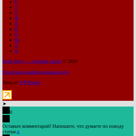
С
Т
У
Ф
Х
Ц
Ч
Ш
Э
Я
Song Story — истории песен
© 2026
Политика конфиденциальности
Тема от
WP Puzzle
➤
0
Оставьте комментарий! Напишите, что думаете по поводу
статьи.
x