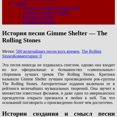
О сайте
Политика конфиденциальности
Статьи о песнях по заказу
Реклама на сайте
Правообладателям
История песни Gimme Shelter — The
Rolling Stones
Метки:
500 величайших песен всех времен
,
The Rolling
Stones
Комментарии: 0
Эта песня никогда не издавалась синглом, однако она входит
во все официальные и большинство «самопальных»
сборников лучших треков The Rolling Stones. Критики
называли Gimme Shelter лучшим произведением рок-группы
The Rolling Stones. Авторитетные издания включали ее в
рейтинги величайших музыкальных творений. Она звучит в
множестве известных фильмов, и даже один из американских
президентов открыто признался в любви к ней. Так что
оснований поговорить о произведении более чем достаточно.
Истории создания и смысл песни