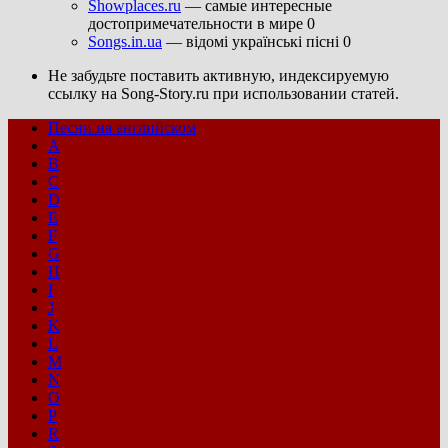
Showplaces.ru
— самые интересные
достопримечательности в мире 0
Songs.in.ua
— відомі українські пісні 0
Не забудьте поставить активную, индексируемую
ссылку на Song-Story.ru при использовании статей.
Песни на английском
A
B
C
D
E
F
G
H
I
J
K
L
M
N
O
P
R