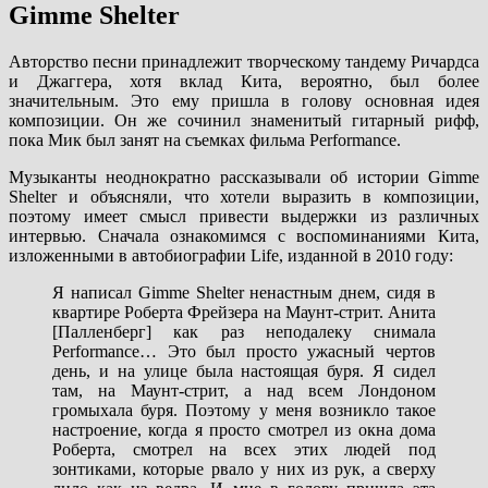
Gimme Shelter
Авторство песни принадлежит творческому тандему Ричардса
и Джаггера, хотя вклад Кита, вероятно, был более
значительным. Это ему пришла в голову основная идея
композиции. Он же сочинил знаменитый гитарный рифф,
пока Мик был занят на съемках фильма Performance.
Музыканты неоднократно рассказывали об истории Gimme
Shelter и объясняли, что хотели выразить в композиции,
поэтому имеет смысл привести выдержки из различных
интервью. Сначала ознакомимся с воспоминаниями Кита,
изложенными в автобиографии Life, изданной в 2010 году:
Я написал Gimme Shelter ненастным днем, сидя в
квартире Роберта Фрейзера на Маунт-стрит. Анита
[Палленберг] как раз неподалеку снимала
Performance… Это был просто ужасный чертов
день, и на улице была настоящая буря. Я сидел
там, на Маунт-стрит, а над всем Лондоном
громыхала буря. Поэтому у меня возникло такое
настроение, когда я просто смотрел из окна дома
Роберта, смотрел на всех этих людей под
зонтиками, которые рвало у них из рук, а сверху