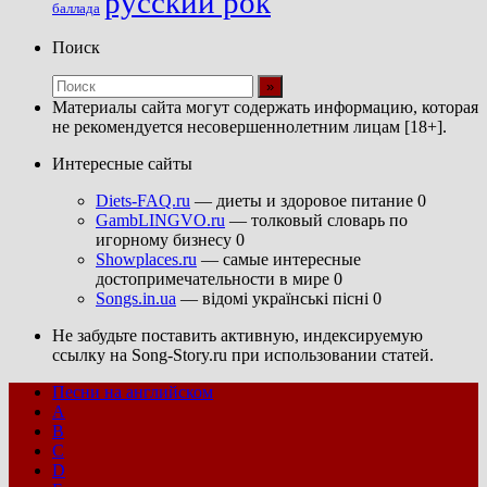
русский рок
баллада
Поиск
Материалы сайта могут содержать информацию, которая
не рекомендуется несовершеннолетним лицам [18+].
Интересные сайты
Diets-FAQ.ru
— диеты и здоровое питание 0
GambLINGVO.ru
— толковый словарь по
игорному бизнесу 0
Showplaces.ru
— самые интересные
достопримечательности в мире 0
Songs.in.ua
— відомі українські пісні 0
Не забудьте поставить активную, индексируемую
ссылку на Song-Story.ru при использовании статей.
Песни на английском
A
B
C
D