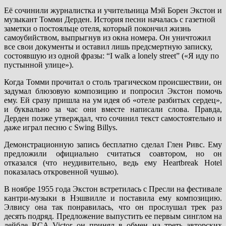
Её сочинили журналистка и учительница Мэй Борен Экстон и
музыкант Томми Дерден. История песни началась с газетной
заметки о постояльце отеля, который покончил жизнь
самоубийством, выпрыгнув из окна номера. Он уничтожил
все свои документы и оставил лишь предсмертную записку,
состоявшую из одной фразы: “I walk a lonely street” («Я иду по
пустынной улице»).
Когда Томми прочитал о столь трагическом происшествии, он
задумал блюзовую композицию и попросил Экстон помочь
ему. Ей сразу пришла на ум идея об «отеле разбитых сердец»,
и буквально за час они вместе написали слова. Правда,
Дерден позже утверждал, что сочинил текст самостоятельно и
даже играл песню с Swing Billys.
Демонстрационную запись бесплатно сделал Глен Ривс. Ему
предложили официально считаться соавтором, но он
отказался (что неудивительно, ведь ему Heartbreak Hotel
показалась откровенной чушью).
В ноябре 1955 года Экстон встретилась с Пресли на фестивале
кантри-музыки в Нэшвилле и поставила ему композицию.
Элвису она так понравилась, что он прослушал трек раз
десять подряд. Предложение выпустить ее первым синглом на
лейбле RCA Victor он принял в обмен на треть авторских