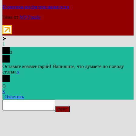
Политика конфиденциальности
Тема от
WP Puzzle
➤
1
0
Оставьте комментарий! Напишите, что думаете по поводу
статьи.
x
(
)
x
|
Ответить
Insert