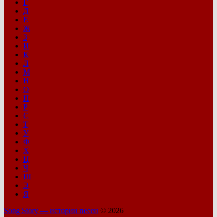
Г
Д
Е
Ж
З
И
К
Л
М
Н
О
П
Р
С
Т
У
Ф
Х
Ц
Ч
Ш
Э
Я
Song Story — истории песен
© 2026