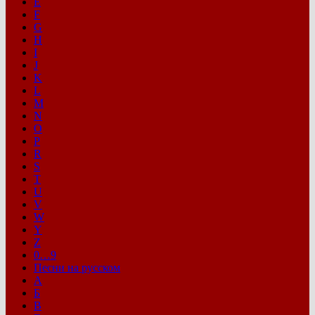
E
F
G
H
I
J
K
L
M
N
O
P
R
S
T
U
V
W
Y
Z
0…9
Песни на русском
А
Б
В