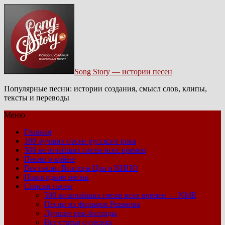
Song Story — истории песен
Популярные песни: истории создания, смысл слов, клипы,
тексты и переводы
Меню
Главная
100 лучших песен русского рока
500 величайших песен всех времен
Песни о войне
Все песни Виктора Цоя и КИНО
Новогодние песни
Списки песен
500 величайших песен всех времен — NME
Песни из фильмов Рязанова
Лучшие рок-баллады
Все статьи о песнях