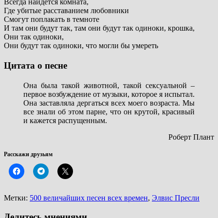
Всегда найдется комната,
Где убитые расставанием любовники
Смогут поплакать в темноте
И там они будут так, там они будут так одиноки, крошка,
Они так одиноки,
Они будут так одиноки, что могли бы умереть
Цитата о песне
Она была такой животной, такой сексуальной –
первое возбуждение от музыки, которое я испытал.
Она заставляла дергаться всех моего возраста. Мы
все знали об этом парне, что он крутой, красивый
и кажется распущенным.
Роберт Плант
Расскажи друзьям
Метки:
500 величайших песен всех времен
,
Элвис Пресли
Делитесь мнениями