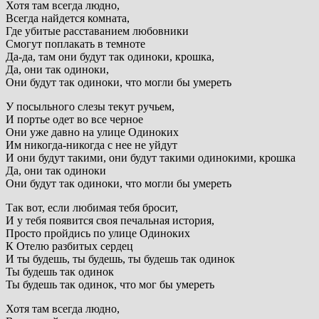
Хотя там всегда людно,
Всегда найдется комната,
Где убитые расставанием любовники
Смогут поплакать в темноте
Да-да, там они будут так одиноки, крошка,
Да, они так одиноки,
Они будут так одиноки, что могли бы умереть
У посыльного слезы текут ручьем,
И портье одет во все черное
Они уже давно на улице Одиноких
Им никогда-никогда с нее не уйдут
И они будут такими, они будут такими одинокими, крошка
Да, они так одиноки
Они будут так одиноки, что могли бы умереть
Так вот, если любимая тебя бросит,
И у тебя появится своя печальная история,
Просто пройдись по улице Одиноких
К Отелю разбитых сердец
И ты будешь, ты будешь, ты будешь так одинок
Ты будешь так одинок
Ты будешь так одинок, что мог бы умереть
Хотя там всегда людно,