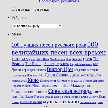
Просмотреть результаты
Загрузка ...
Рубрики
Рубрики
Метки
500
100 лучших песен русского рока
величайших песен всех времен
The
Queen
Metallica
Nirvana
Led Zeppelin
Nautilus Pompilius
AC/DC
Beatles
The Rolling Stones
Алиса
Боб
U2
Андрей Макаревич
Виктор Цой
Дилан
Владимир Высоцкий
Борис Гребенщиков
Джон Леннон
Дэвид Боуи
Гражданская Оборона
Егор Летов
ДДТ
Кино
Константин Кинчев
Курт Кобейн
Леонид Дербенев
КИНОпробы
Пол Маккартни
Новогодние песни
Народные песни
Советская эстрада
Рождественские песни
Стинг
Чиж
Элвис Пресли
Эрик Клэптон
Юрий Шевчук
Юрий
Чайф
Эльдар Рязанов
музыка из кино
военные песни
песни о войне
рок-
Энтин