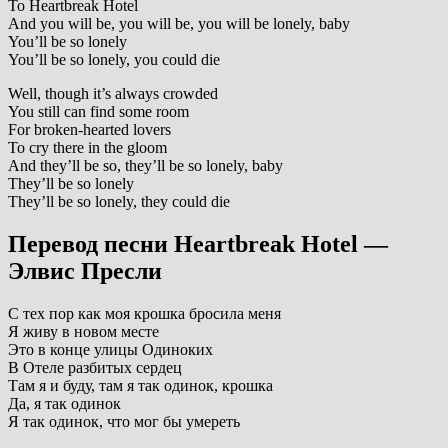
To Heartbreak Hotel
And you will be, you will be, you will be lonely, baby
You’ll be so lonely
You’ll be so lonely, you could die
Well, though it’s always crowded
You still can find some room
For broken-hearted lovers
To cry there in the gloom
And they’ll be so, they’ll be so lonely, baby
They’ll be so lonely
They’ll be so lonely, they could die
Перевод песни Heartbreak Hotel —
Элвис Пресли
С тех пор как моя крошка бросила меня
Я живу в новом месте
Это в конце улицы Одиноких
В Отеле разбитых сердец
Там я и буду, там я так одинок, крошка
Да, я так одинок
Я так одинок, что мог бы умереть