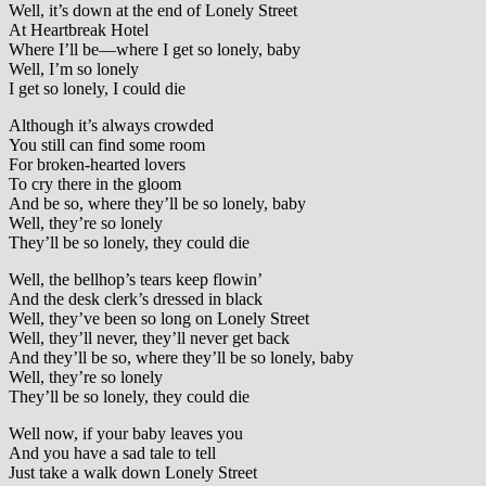
Well, it’s down at the end of Lonely Street
At Heartbreak Hotel
Where I’ll be—where I get so lonely, baby
Well, I’m so lonely
I get so lonely, I could die
Although it’s always crowded
You still can find some room
For broken-hearted lovers
To cry there in the gloom
And be so, where they’ll be so lonely, baby
Well, they’re so lonely
They’ll be so lonely, they could die
Well, the bellhop’s tears keep flowin’
And the desk clerk’s dressed in black
Well, they’ve been so long on Lonely Street
Well, they’ll never, they’ll never get back
And they’ll be so, where they’ll be so lonely, baby
Well, they’re so lonely
They’ll be so lonely, they could die
Well now, if your baby leaves you
And you have a sad tale to tell
Just take a walk down Lonely Street