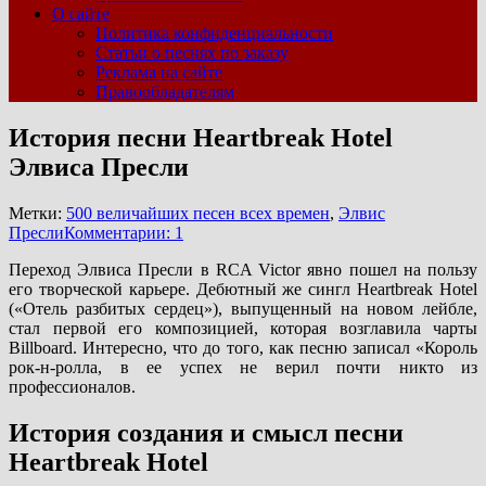
О сайте
Политика конфиденциальности
Статьи о песнях по заказу
Реклама на сайте
Правообладателям
История песни Heartbreak Hotel
Элвиса Пресли
Метки:
500 величайших песен всех времен
,
Элвис
Пресли
Комментарии: 1
Переход Элвиса Пресли в RCA Victor явно пошел на пользу
его творческой карьере. Дебютный же сингл Heartbreak Hotel
(«Отель разбитых сердец»), выпущенный на новом лейбле,
стал первой его композицией, которая возглавила чарты
Billboard. Интересно, что до того, как песню записал «Король
рок-н-ролла, в ее успех не верил почти никто из
профессионалов.
История создания и смысл песни
Heartbreak Hotel