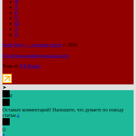
Ф
Х
Ц
Ч
Ш
Э
Я
Song Story — истории песен
© 2026
Политика конфиденциальности
Тема от
WP Puzzle
➤
0
Оставьте комментарий! Напишите, что думаете по поводу
статьи.
x
(
)
x