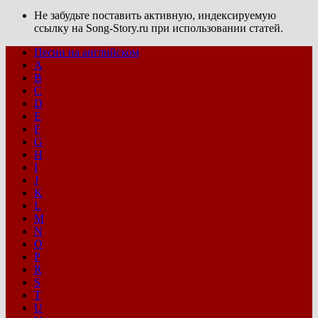
Не забудьте поставить активную, индексируемую
ссылку на Song-Story.ru при использовании статей.
Песни на английском
A
B
C
D
E
F
G
H
I
J
K
L
M
N
O
P
R
S
T
U