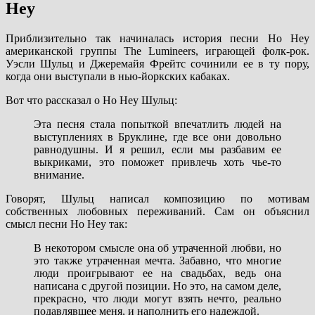
Hey
Приблизительно так начиналась история песни Ho Hey
американской группы The Lumineers, играющей фолк-рок.
Уэсли Шульц и Джеремайя Фрейтс сочинили ее в ту пору,
когда они выступали в нью-йоркских кабаках.
Вот что рассказал о Ho Hey Шульц:
Эта песня стала попыткой впечатлить людей на
выступлениях в Бруклине, где все они довольно
равнодушны. И я решил, если мы разбавим ее
выкриками, это поможет привлечь хоть чье-то
внимание.
Говорят, Шульц написал композицию по мотивам
собственных любовных переживаний. Сам он объяснил
смысл песни Ho Hey так:
В некотором смысле она об утраченной любви, но
это также утраченная мечта. Забавно, что многие
люди проигрывают ее на свадьбах, ведь она
написана с другой позиции. Но это, на самом деле,
прекрасно, что люди могут взять нечто, реально
подавлявшее меня, и наполнить его надеждой.