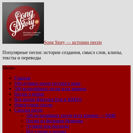
Song Story — истории песен
Популярные песни: истории создания, смысл слов, клипы,
тексты и переводы
Меню
Главная
100 лучших песен русского рока
500 величайших песен всех времен
Песни о войне
Все песни Виктора Цоя и КИНО
Новогодние песни
Списки песен
500 величайших песен всех времен — NME
Песни из фильмов Рязанова
Лучшие рок-баллады
Все статьи о песнях