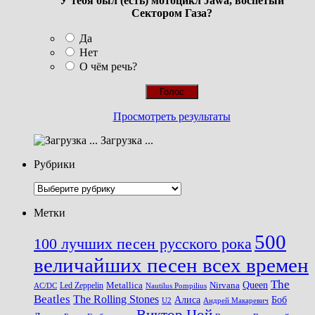
У тебя был (есть) мотоцикл Jawa, воспетый
Сектором Газа?
Да
Нет
О чём речь?
Просмотреть результаты
Загрузка ...
Рубрики
Рубрики
Метки
500
100 лучших песен русского рока
величайших песен всех времен
The
Queen
Metallica
Nirvana
Led Zeppelin
Nautilus Pompilius
AC/DC
Beatles
The Rolling Stones
Алиса
Боб
U2
Андрей Макаревич
Виктор Цой