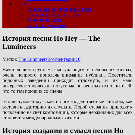
О сайте
Политика конфиденциальности
Статьи о песнях по заказу
Реклама на сайте
Правообладателям
История песни Ho Hey — The
Lumineers
Метки:
The Lumineers
Комментарии: 0
Начинающим группам, выступающим в небольших клубах,
очень непросто привлечь внимание публики. Посетители
подобных заведений приходят отдохнуть, и их мало
интересуют творческие потуги малоизвестных исполнителей,
что-то там поющих со сцены.
Это вынуждает музыкантов искать действенные способы, как
заставить аудиторию их слушать. Порой старания приводят к
появлению на свет композиций, которые неожиданно для всех
становятся международными хитами.
История создания и смысл песни Ho