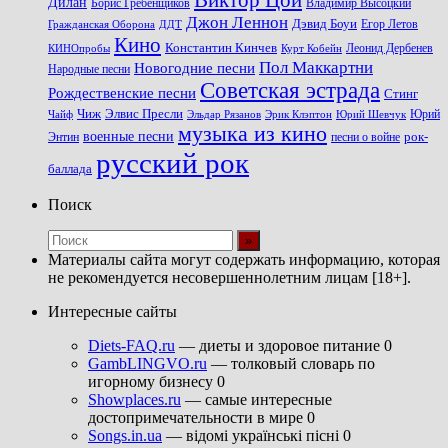
Дилан
Владимир Высоцкий
Борис Гребенщиков
Джон Леннон
Дэвид Боуи
Гражданская Оборона
Егор Летов
ДДТ
Кино
Константин Кинчев
Курт Кобейн
Леонид Дербенев
КИНОпробы
Пол Маккартни
Новогодние песни
Народные песни
Советская эстрада
Рождественские песни
Стинг
Чиж
Элвис Пресли
Эрик Клэптон
Юрий Шевчук
Юрий
Чайф
Эльдар Рязанов
музыка из кино
военные песни
песни о войне
рок-
Энтин
русский рок
баллада
Поиск
Материалы сайта могут содержать информацию, которая
не рекомендуется несовершеннолетним лицам [18+].
Интересные сайты
Diets-FAQ.ru
— диеты и здоровое питание 0
GambLINGVO.ru
— толковый словарь по
игорному бизнесу 0
Showplaces.ru
— самые интересные
достопримечательности в мире 0
Songs.in.ua
— відомі українські пісні 0