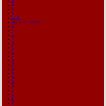
V
W
Y
Z
0…9
Песни на русском
А
Б
В
Г
Д
Е
Ж
З
И
К
Л
М
Н
О
П
Р
С
Т
У