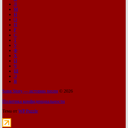
Л
М
Н
О
П
Р
С
Т
У
Ф
Х
Ц
Ч
Ш
Э
Я
Song Story — истории песен
© 2026
Политика конфиденциальности
Тема от
WP Puzzle