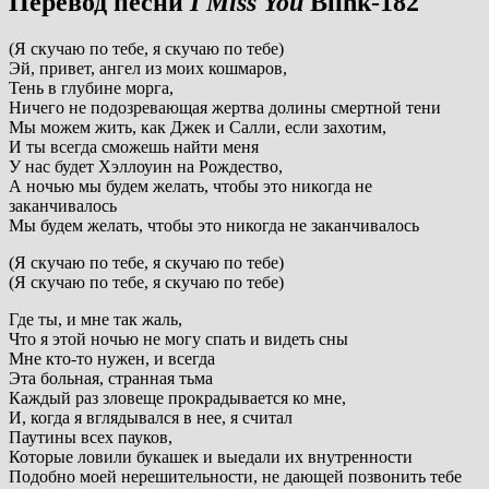
Перевод песни
I Miss You
Blink-182
(Я скучаю по тебе, я скучаю по тебе)
Эй, привет, ангел из моих кошмаров,
Тень в глубине морга,
Ничего не подозревающая жертва долины смертной тени
Мы можем жить, как Джек и Салли, если захотим,
И ты всегда сможешь найти меня
У нас будет Хэллоуин на Рождество,
А ночью мы будем желать, чтобы это никогда не
заканчивалось
Мы будем желать, чтобы это никогда не заканчивалось
(Я скучаю по тебе, я скучаю по тебе)
(Я скучаю по тебе, я скучаю по тебе)
Где ты, и мне так жаль,
Что я этой ночью не могу спать и видеть сны
Мне кто-то нужен, и всегда
Эта больная, странная тьма
Каждый раз зловеще прокрадывается ко мне,
И, когда я вглядывался в нее, я считал
Паутины всех пауков,
Которые ловили букашек и выедали их внутренности
Подобно моей нерешительности, не дающей позвонить тебе