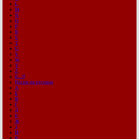
L
M
N
O
P
R
S
T
U
V
W
Y
Z
0…9
Песни на русском
А
Б
В
Г
Д
Е
Ж
З
И
К