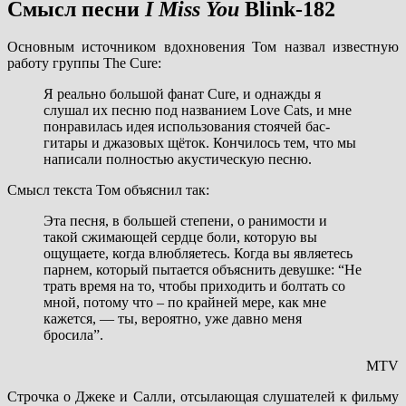
Смысл песни
I Miss You
Blink-182
Основным источником вдохновения Том назвал известную
работу группы The Cure:
Я реально большой фанат Cure, и однажды я
слушал их песню под названием Love Cats, и мне
понравилась идея использования стоячей бас-
гитары и джазовых щёток. Кончилось тем, что мы
написали полностью акустическую песню.
Смысл текста Том объяснил так:
Эта песня, в большей степени, о ранимости и
такой сжимающей сердце боли, которую вы
ощущаете, когда влюбляетесь. Когда вы являетесь
парнем, который пытается объяснить девушке: “Не
трать время на то, чтобы приходить и болтать со
мной, потому что – по крайней мере, как мне
кажется, — ты, вероятно, уже давно меня
бросила”.
MTV
Строчка о Джеке и Салли, отсылающая слушателей к фильму