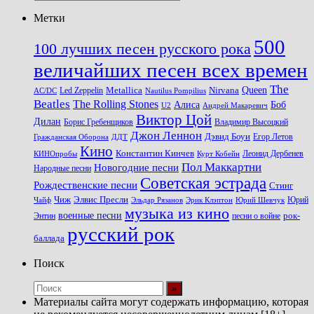
Метки
500
100 лучших песен русского рока
величайших песен всех времен
The
Queen
Metallica
Nirvana
Led Zeppelin
Nautilus Pompilius
AC/DC
Beatles
The Rolling Stones
Алиса
Боб
U2
Андрей Макаревич
Виктор Цой
Дилан
Владимир Высоцкий
Борис Гребенщиков
Джон Леннон
Дэвид Боуи
Гражданская Оборона
Егор Летов
ДДТ
Кино
Константин Кинчев
Курт Кобейн
Леонид Дербенев
КИНОпробы
Пол Маккартни
Новогодние песни
Народные песни
Советская эстрада
Рождественские песни
Стинг
Чиж
Элвис Пресли
Эрик Клэптон
Юрий Шевчук
Юрий
Чайф
Эльдар Рязанов
музыка из кино
военные песни
песни о войне
рок-
Энтин
русский рок
баллада
Поиск
Материалы сайта могут содержать информацию, которая