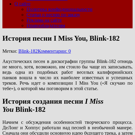
О сайте
Политика конфиденциальности
Статьи о песнях по заказу
Реклама на сайте
Правообладателям
История песни I Miss You, Blink-182
Метки:
Blink-182
Комментарии: 0
Акустических песен в дискографии группы Blink-182 отнюдь
не много, хотя, возможно, им стоило бы чаще их записывать,
ведь одна из подобных работ веселых калифорнийских
панков вошла в число их наиболее известных и успешных
треков. Речь идет о композиции I Miss You («Я скучаю по
тебе»), о которой мы поговорим в этой статье.
История создания песни
I Miss
You
Blink-182
Начнем с обсуждения особенностей творческого процесса.
ДеЛонг и Хоппус работали над песней в необычной манере.
Сначала они обсудили основную идею будущего трека, а затем