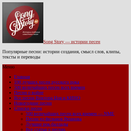
Song Story — истории песен
Популярные песни: истории создания, смысл слов, клипы,
тексты и переводы
Меню
Главная
100 лучших песен русского рока
500 величайших песен всех времен
Песни о войне
Все песни Виктора Цоя и КИНО
Новогодние песни
Списки песен
500 величайших песен всех времен — NME
Песни из фильмов Рязанова
Лучшие рок-баллады
Все статьи о песнях