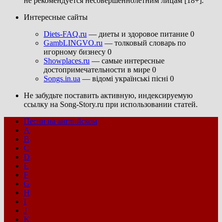
не рекомендуется несовершеннолетним лицам [18+].
Интересные сайты
Diets-FAQ.ru
— диеты и здоровое питание 0
GambLINGVO.ru
— толковый словарь по
игорному бизнесу 0
Showplaces.ru
— самые интересные
достопримечательности в мире 0
Songs.in.ua
— відомі українські пісні 0
Не забудьте поставить активную, индексируемую
ссылку на Song-Story.ru при использовании статей.
Песни на английском
A
B
C
D
E
F
G
H
I
J
K