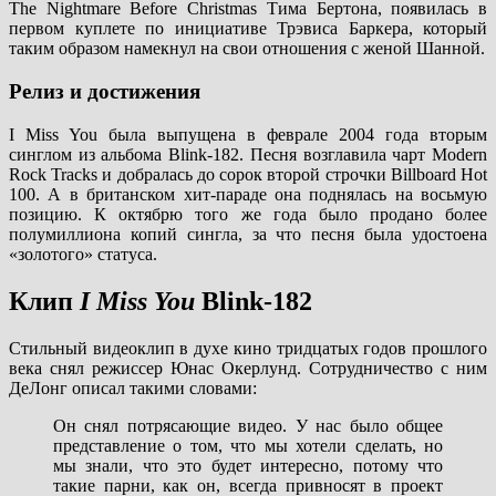
The Nightmare Before Christmas Тима Бертона, появилась в
первом куплете по инициативе Трэвиса Баркера, который
таким образом намекнул на свои отношения с женой Шанной.
Релиз и достижения
I Miss You была выпущена в феврале 2004 года вторым
синглом из альбома Blink-182. Песня возглавила чарт Modern
Rock Tracks и добралась до сорок второй строчки Billboard Hot
100. А в британском хит-параде она поднялась на восьмую
позицию. К октябрю того же года было продано более
полумиллиона копий сингла, за что песня была удостоена
«золотого» статуса.
Клип
I Miss You
Blink-182
Стильный видеоклип в духе кино тридцатых годов прошлого
века снял режиссер Юнас Окерлунд. Сотрудничество с ним
ДеЛонг описал такими словами:
Он снял потрясающие видео. У нас было общее
представление о том, что мы хотели сделать, но
мы знали, что это будет интересно, потому что
такие парни, как он, всегда привносят в проект