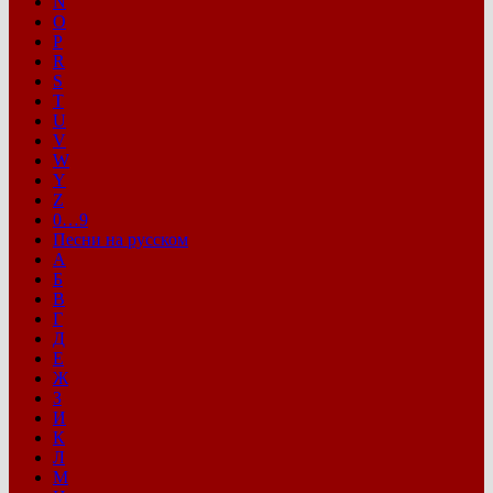
N
O
P
R
S
T
U
V
W
Y
Z
0…9
Песни на русском
А
Б
В
Г
Д
Е
Ж
З
И
К
Л
М