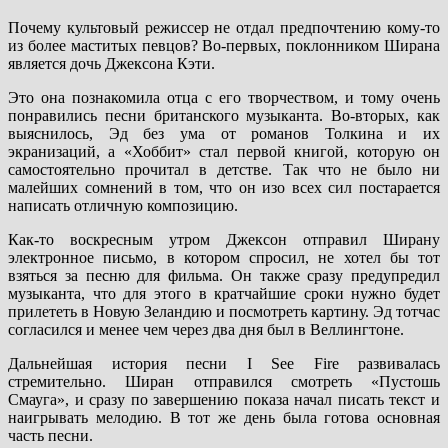
Почему культовый режиссер не отдал предпочтению кому-то
из более маститых певцов? Во-первых, поклонником Ширана
является дочь Джексона Кэти.
Это она познакомила отца с его творчеством, и тому очень
понравились песни британского музыканта. Во-вторых, как
выяснилось, Эд без ума от романов Толкина и их
экранизаций, а «Хоббит» стал первой книгой, которую он
самостоятельно прочитал в детстве. Так что не было ни
малейших сомнений в том, что он изо всех сил постарается
написать отличную композицию.
Как-то воскресным утром Джексон отправил Ширану
электронное письмо, в котором спросил, не хотел бы тот
взяться за песню для фильма. Он также сразу предупредил
музыканта, что для этого в кратчайшие сроки нужно будет
прилететь в Новую Зеландию и посмотреть картину. Эд тотчас
согласился и менее чем через два дня был в Веллингтоне.
Дальнейшая история песни I See Fire развивалась
стремительно. Ширан отправился смотреть «Пустошь
Смауга», и сразу по завершению показа начал писать текст и
наигрывать мелодию. В тот же день была готова основная
часть песни.