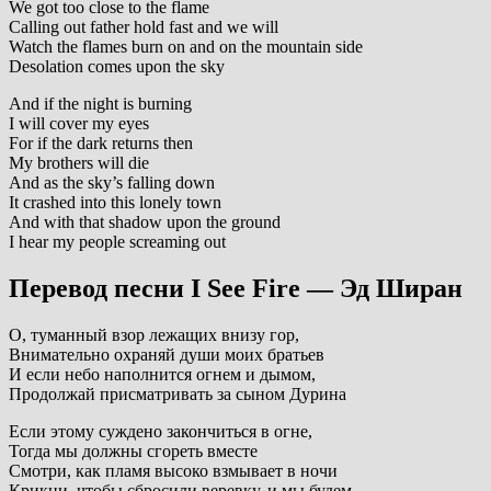
We got too close to the flame
Calling out father hold fast and we will
Watch the flames burn on and on the mountain side
Desolation comes upon the sky
And if the night is burning
I will cover my eyes
For if the dark returns then
My brothers will die
And as the sky’s falling down
It crashed into this lonely town
And with that shadow upon the ground
I hear my people screaming out
Перевод песни I See Fire — Эд Ширан
О, туманный взор лежащих внизу гор,
Внимательно охраняй души моих братьев
И если небо наполнится огнем и дымом,
Продолжай присматривать за сыном Дурина
Если этому суждено закончиться в огне,
Тогда мы должны сгореть вместе
Смотри, как пламя высоко взмывает в ночи
Крикни, чтобы сбросили веревку, и мы будем