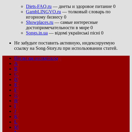
Diets-FAQ.ru
— диеты и здоровое питание 0
GambLINGVO.ru
— толковый словарь по
игорному бизнесу 0
Showplaces.ru
— самые интересные
достопримечательности в мире 0
Songs.in.ua
— відомі українські пісні 0
Не забудьте поставить активную, индексируемую
ссылку на Song-Story.ru при использовании статей.
Песни на английском
A
B
C
D
E
F
G
H
I
J
K
L
M