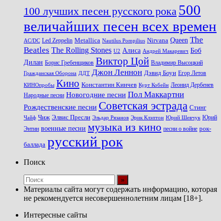
500
100 лучших песен русского рока
величайших песен всех времен
The
Queen
Metallica
Nirvana
Led Zeppelin
Nautilus Pompilius
AC/DC
Beatles
The Rolling Stones
Алиса
Боб
U2
Андрей Макаревич
Виктор Цой
Дилан
Владимир Высоцкий
Борис Гребенщиков
Джон Леннон
Дэвид Боуи
Гражданская Оборона
Егор Летов
ДДТ
Кино
Константин Кинчев
Курт Кобейн
Леонид Дербенев
КИНОпробы
Пол Маккартни
Новогодние песни
Народные песни
Советская эстрада
Рождественские песни
Стинг
Чиж
Элвис Пресли
Эрик Клэптон
Юрий Шевчук
Юрий
Чайф
Эльдар Рязанов
музыка из кино
военные песни
песни о войне
рок-
Энтин
русский рок
баллада
Поиск
Материалы сайта могут содержать информацию, которая
не рекомендуется несовершеннолетним лицам [18+].
Интересные сайты