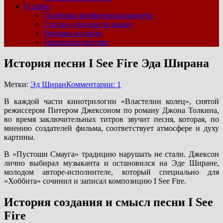
О сайте
Политика конфиденциальности
Статьи о песнях по заказу
Реклама на сайте
Правообладателям
История песни I See Fire Эда Ширана
Метки:
Эд Ширан
Комментарии: 1
В каждой части кинотрилогии «Властелин колец», снятой
режиссером Питером Джексоном по роману Джона Толкина,
во время заключительных титров звучит песня, которая, по
мнению создателей фильма, соответствует атмосфере и духу
картины.
В «Пустоши Смауга» традицию нарушать не стали. Джексон
лично выбирал музыканта и остановился на Эде Ширане,
молодом авторе-исполнителе, который специально для
«Хоббита» сочинил и записал композицию I See Fire.
История создания и смысл песни I See
Fire