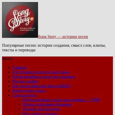
Song Story — истории песен
Популярные песни: истории создания, смысл слов, клипы,
тексты и переводы
Меню
Главная
100 лучших песен русского рока
500 величайших песен всех времен
Песни о войне
Все песни Виктора Цоя и КИНО
Новогодние песни
Списки песен
500 величайших песен всех времен — NME
Песни из фильмов Рязанова
Лучшие рок-баллады
Все статьи о песнях