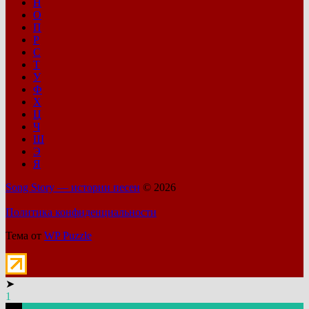
Н
О
П
Р
С
Т
У
Ф
Х
Ц
Ч
Ш
Э
Я
Song Story — истории песен
© 2026
Политика конфиденциальности
Тема от
WP Puzzle
➤
1