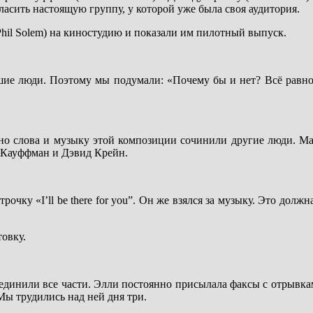
асить настоящую группу, у которой уже была своя аудитория.
hil Solem) на киностудию и показали им пилотный выпуск.
шие люди. Поэтому мы подумали: «Почему бы и нет? Всё равно 
 но слова и музыку этой композиции сочинили другие люди. Ма
та Кауффман и Дэвид Крейн.
чку «I’ll be there for you”. Он же взялся за музыку. Это долж
овку.
инили все части. Элли постоянно присылала факсы с отрывками
 Мы трудились над ней дня три.