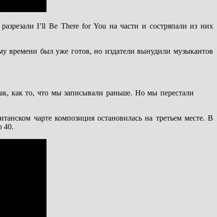
зрезали I’ll Be There for You на части и состряпали из них
ому времени был уже готов, но издатели вынудили музыкантов
так, как то, что мы записывали раньше. Но мы перестали
ританском чарте композиция остановилась на третьем месте. В
 40.