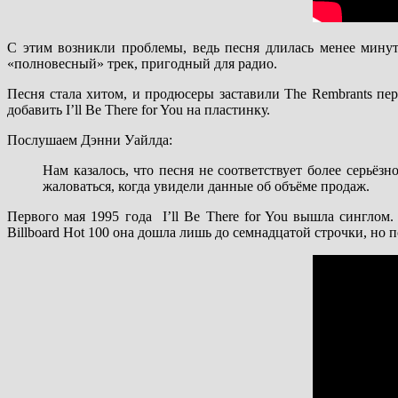
С этим возникли проблемы, ведь песня длилась менее минуты
«полновесный» трек, пригодный для радио.
Песня стала хитом, и продюсеры заставили The Rembrants пе
добавить I’ll Be There for You на пластинку.
Послушаем Дэнни Уайлда:
Нам казалось, что песня не соответствует более серьёз
жаловаться, когда увидели данные об объёме продаж.
Первого мая 1995 года I’ll Be There for You вышла синглом.
Billboard Hot 100 она дошла лишь до семнадцатой строчки, но 