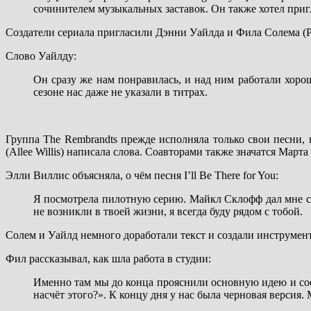
сочинителем музыкальных заставок. Он также хотел пригл
Создатели сериала пригласили Дэнни Уайлда и Фила Солема (P
Слово Уайлду:
Он сразу же нам понравилась, и над ним работали хоро
сезоне нас даже не указали в титрах.
Группа The Rembrandts прежде исполняла только свои песни,
(Allee Willis) написала слова. Соавторами также значатся Мар
Элли Виллис объясняла, о чём песня I’ll Be There for You:
Я посмотрела пилотную серию. Майкл Склофф дал мне стро
не возникли в твоей жизни, я всегда буду рядом с тобой.
Солем и Уайлд немного доработали текст и создали инструмент
Фил рассказывал, как шла работа в студии:
Именно там мы до конца прояснили основную идею и соед
насчёт этого?». К концу дня у нас была черновая версия.