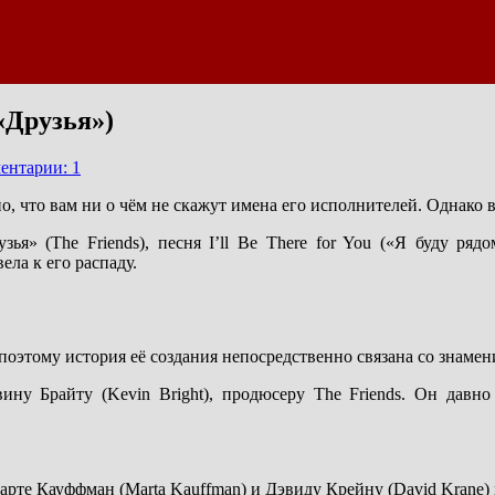
 «Друзья»)
ентарии: 1
, что вам ни о чём не скажут имена его исполнителей. Однако в
ья» (The Friends), песня I’ll Be There for You («Я буду рядо
ела к его распаду.
поэтому история её создания непосредственно связана со знаме
Кевину Брайту (Kevin Bright), продюсеру The Friends. Он да
Марте Кауффман (Marta Kauffman) и Дэвиду Крейну (David Krane)