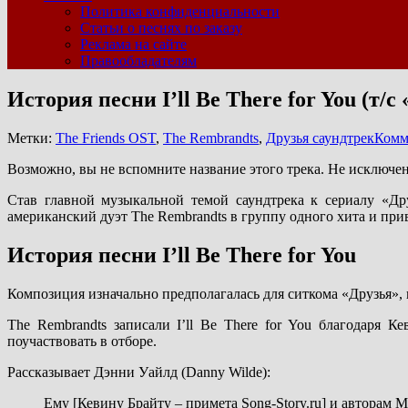
Политика конфиденциальности
Статьи о песнях по заказу
Реклама на сайте
Правообладателям
История песни I’ll Be There for You (т/с
Метки:
The Friends OST
,
The Rembrandts
,
Друзья саундтрек
Комм
Возможно, вы не вспомните название этого трека. Не исключено
Став главной музыкальной темой саундтрека к сериалу «Друз
американский дуэт The Rembrandts в группу одного хита и прив
История песни I’ll Be There for You
Композиция изначально предполагалась для ситкома «Друзья», 
The Rembrandts записали I’ll Be There for You благодаря 
поучаствовать в отборе.
Рассказывает Дэнни Уайлд (Danny Wilde):
Ему [Кевину Брайту – примета Song-Story.ru] и авторам 