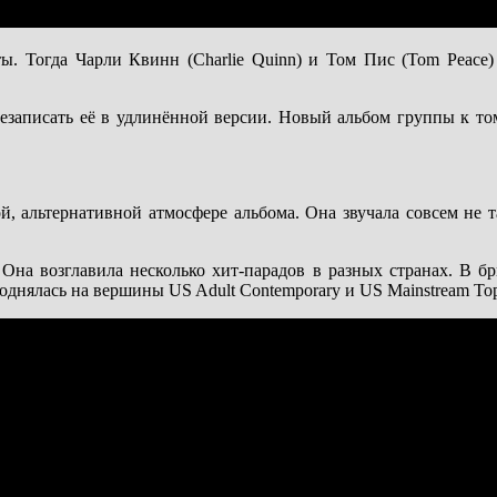
. Тогда Чарли Квинн (Charlie Quinn) и Том Пис (Tom Peace) ра
резаписать её в удлинённой версии. Новый альбом группы к т
ной, альтернативной атмосфере альбома. Она звучала совсем не 
 Она возглавила несколько хит-парадов в разных странах. В б
поднялась на вершины US Adult Contemporary и US Mainstream Top