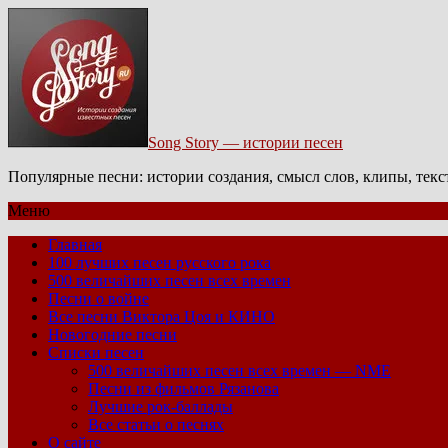
Song Story — истории песен
Популярные песни: истории создания, смысл слов, клипы, тек
Меню
Главная
100 лучших песен русского рока
500 величайших песен всех времен
Песни о войне
Все песни Виктора Цоя и КИНО
Новогодние песни
Списки песен
500 величайших песен всех времен — NME
Песни из фильмов Рязанова
Лучшие рок-баллады
Все статьи о песнях
О сайте