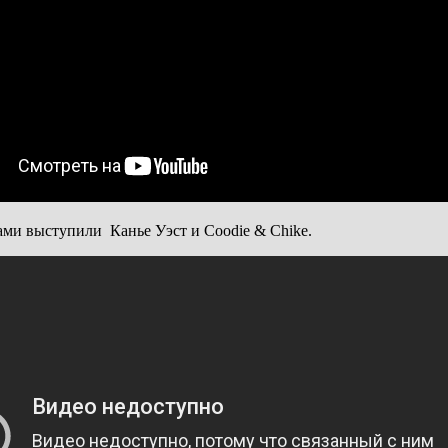
рами выступили Канье Уэст и Coodie & Chike.