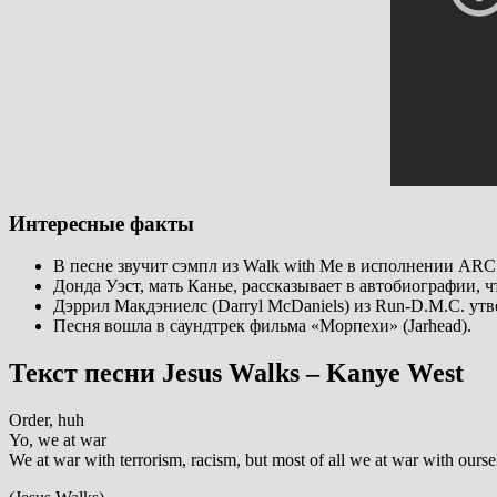
Интересные факты
В песне звучит сэмпл из Walk with Me в исполнении ARC
Донда Уэст, мать Канье, рассказывает в автобиографии, ч
Дэррил Макдэниелс (Darryl McDaniels) из Run-D.M.C. утв
Песня вошла в саундтрек фильма «Морпехи» (Jarhead).
Текст песни Jesus Walks – Kanye West
Order, huh
Yo, we at war
We at war with terrorism, racism, but most of all we at war with ourse