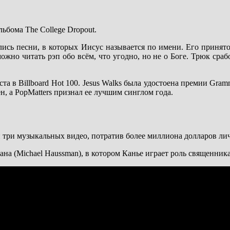
льбома The College Dropout.
лись песни, в которых Иисус называется по имени. Его принят
ожно читать рэп обо всём, что угодно, но не о Боге. Трюк сраб
та в Billboard Hot 100. Jesus Walks была удостоена премии Gram
, а PopMatters признал ее лучшим синглом года.
ей три музыкальных видео, потратив более миллиона долларов л
на (Michael Haussman), в котором Канье играет роль священника