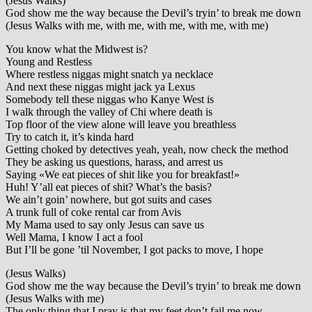
(Jesus Walks)
God show me the way because the Devil’s tryin’ to break me down
(Jesus Walks with me, with me, with me, with me, with me)
You know what the Midwest is?
Young and Restless
Where restless niggas might snatch ya necklace
And next these niggas might jack ya Lexus
Somebody tell these niggas who Kanye West is
I walk through the valley of Chi where death is
Top floor of the view alone will leave you breathless
Try to catch it, it’s kinda hard
Getting choked by detectives yeah, yeah, now check the method
They be asking us questions, harass, and arrest us
Saying «We eat pieces of shit like you for breakfast!»
Huh! Y’all eat pieces of shit? What’s the basis?
We ain’t goin’ nowhere, but got suits and cases
A trunk full of coke rental car from Avis
My Mama used to say only Jesus can save us
Well Mama, I know I act a fool
But I’ll be gone ’til November, I got packs to move, I hope
(Jesus Walks)
God show me the way because the Devil’s tryin’ to break me down
(Jesus Walks with me)
The only thing that I pray is that my feet don’t fail me now