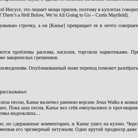
 об Иисусе, это лишает мощи припев, поэтому в куплетах говори
ere’s a Hell Below, We’re All Going to Go – Curtis Mayfield].
умываю строчку, а он [Канье] превращает ее в нечто совершен
аются проблемы расизма, насилия, торговли наркотиками. П
аже закоренелых грешников.
оизведениям. Опубликованный ниже перевод поможет разобраться
рассказывал:
елиза песни, Канье включил раннюю версию Jesus Walks в комнат
uro. Пока шла песня, Канье вел себя импульсивно и проговаривал
 съемка видеоклипа…
ые, но сдержанные комментарии, и Канье ушел на кухню. Через
меивая его чрезмерный энтузиазм. Один крутой продюсер даже 