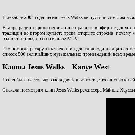
В декабре 2004 года песню Jesus Walks выпустили синглом из а
В мире радио царило неписанное правило: в эфир не допуска
традиции во втором куплете трека, открыто спросив, почему м
радиостанциях, но и на канале MTV.
Это помогло раскрутить трек, и он дошел до одиннадцатого мес
список 500 величайших музыкальных произведений всех времен
Клипы Jesus Walks – Kanye West
Песня была настолько важна для Канье Уэста, что он снял к н
Сначала посмотрим клип Jesus Walks режиссера Майкла Хауссма