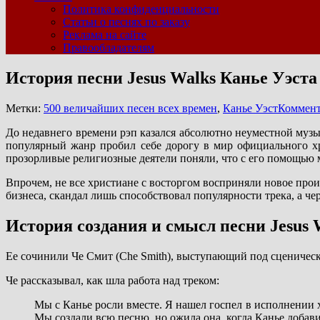
Политика конфиденциальности
Статьи о песнях по заказу
Реклама на сайте
Правообладателям
История песни Jesus Walks Канье Уэста
Метки:
500 величайших песен всех времен
,
Канье Уэст
Коммент
До недавнего времени рэп казался абсолютно неуместной музык
популярный жанр пробил себе дорогу в мир официального хри
прозорливые религиозные деятели поняли, что с его помощью 
Впрочем, не все христиане с восторгом восприняли новое про
бизнеса, скандал лишь способствовал популярности трека, а че
История создания и смысл песни Jesus 
Ее сочинили Че Смит (Che Smith), выступающий под сценическ
Че рассказывал, как шла работа над треком:
Мы с Канье росли вместе. Я нашел госпел в исполнении х
Мы создали всю песню, но ожила она, когда Канье добав