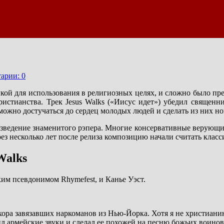
арии: 0
ой для использования в религиозных целях, и сложно было пред
стианства. Трек Jesus Walks («Иисус идет») убедил священни
можно достучаться до сердец молодых людей и сделать из них н
изведение знаменитого рэпера. Многие консервативные верующие
рез несколько лет после релиза композицию начали считать класс
Walks
им псевдонимом Rhymefest, и Канье Уэст.
ора завязавших наркоманов из Нью-Йорка. Хотя я не христианин,
ил армейские звуки и сделал ее похожей на песню божьих воинов