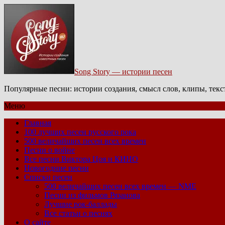
Song Story — истории песен
Популярные песни: истории создания, смысл слов, клипы, тек
Меню
Главная
100 лучших песен русского рока
500 величайших песен всех времен
Песни о войне
Все песни Виктора Цоя и КИНО
Новогодние песни
Списки песен
500 величайших песен всех времен — NME
Песни из фильмов Рязанова
Лучшие рок-баллады
Все статьи о песнях
О сайте