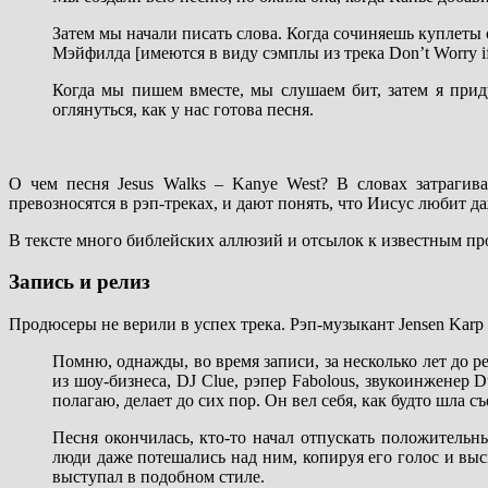
Затем мы начали писать слова. Когда сочиняешь куплеты
Мэйфилда [имеются в виду сэмплы из трека Don’t Worry if Th
Когда мы пишем вместе, мы слушаем бит, затем я прид
оглянуться, как у нас готова песня.
О чем песня Jesus Walks – Kanye West? В словах затрагив
превозносятся в рэп-треках, и дают понять, что Иисус любит д
В тексте много библейских аллюзий и отсылок к известным пр
Запись и релиз
Продюсеры не верили в успех трека. Рэп-музыкант Jensen Karp 
Помню, однажды, во время записи, за несколько лет до р
из шоу-бизнеса, DJ Clue, рэпер Fabolous, звукоинженер D
полагаю, делает до сих пор. Он вел себя, как будто шла
Песня окончилась, кто-то начал отпускать положительн
люди даже потешались над ним, копируя его голос и выс
выступал в подобном стиле.