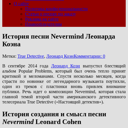
О сайте
Политика конфиденциальности
Статьи о песнях по заказу
Реклама на сайте
Правообладателям
История песни Nevermind Леонарда
Коэна
Метки:
True Detective
,
Леонард Коэн
Комментарии: 0
В сентябре 2014 года
Леонард Коэн
выпустил блестящий
альбом Popular Problems, который был очень тепло принят
критикой и меломанами. Спустя несколько месяцев, когда
страсти по новинке от легендарного музыканта поутихли,
один из треков с пластинки вновь привлек внимание
публики. Речь идет о композиции Nevermind, которая стала
главной темой второй части американского детективного
телесериала True Detective («Настоящий детектив»).
История создания и смысл песни
Nevermind
Leonard Cohen