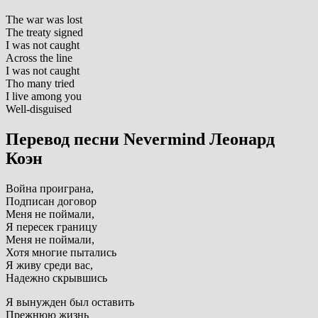
The war was lost
The treaty signed
I was not caught
Across the line
I was not caught
Tho many tried
I live among you
Well-disguised
Перевод песни Nevermind Леонард
Коэн
Война проиграна,
Подписан договор
Меня не поймали,
Я пересек границу
Меня не поймали,
Хотя многие пытались
Я живу среди вас,
Надежно скрывшись
Я вынужден был оставить
Прежнюю жизнь