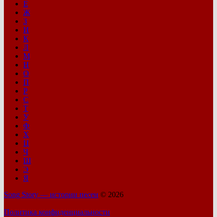
Е
Ж
З
И
К
Л
М
Н
О
П
Р
С
Т
У
Ф
Х
Ц
Ч
Ш
Э
Я
Song Story — истории песен
© 2026
Политика конфиденциальности