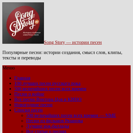
Song Story — истории песен
Популярные песни: истории создания, смысл слов, клипы,
тексты и переводы
Меню
Главная
100 лучших песен русского рока
500 величайших песен всех времен
Песни о войне
Все песни Виктора Цоя и КИНО
Новогодние песни
Списки песен
500 величайших песен всех времен — NME
Песни из фильмов Рязанова
Лучшие рок-баллады
Все статьи о песнях