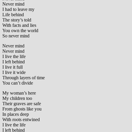
Never mind
I had to leave my
Life behind
The story’s told
With facts and lies
You own the world
So never mind
Never mind
Never mind
I live the life
I left behind
I live it full
I live it wide
Through layers of time
You can’t divide
My woman’s here
My children too
Their graves are safe
From ghosts like you
In places deep
With roots entwined
I live the life
I left behind