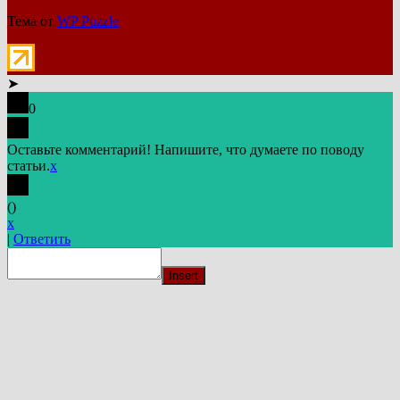
Тема от
WP Puzzle
➤
0
Оставьте комментарий! Напишите, что думаете по поводу
статьи.
x
(
)
x
|
Ответить
Insert