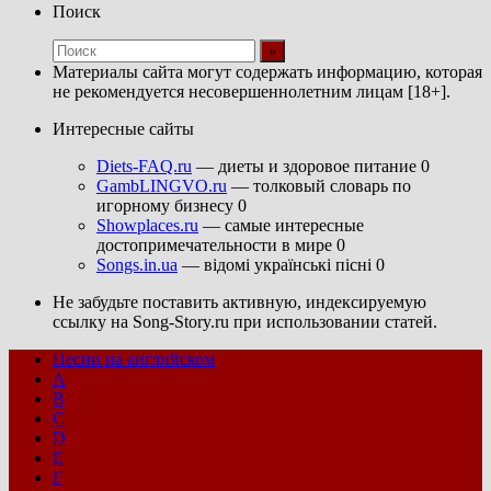
Поиск
Материалы сайта могут содержать информацию, которая
не рекомендуется несовершеннолетним лицам [18+].
Интересные сайты
Diets-FAQ.ru
— диеты и здоровое питание 0
GambLINGVO.ru
— толковый словарь по
игорному бизнесу 0
Showplaces.ru
— самые интересные
достопримечательности в мире 0
Songs.in.ua
— відомі українські пісні 0
Не забудьте поставить активную, индексируемую
ссылку на Song-Story.ru при использовании статей.
Песни на английском
A
B
C
D
E
F