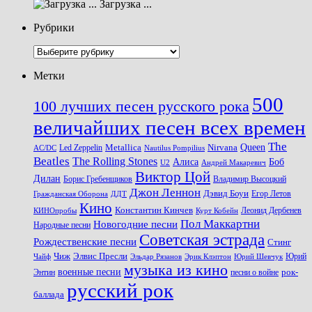
Загрузка ...
Рубрики
Рубрики
Метки
500
100 лучших песен русского рока
величайших песен всех времен
The
Queen
Metallica
Nirvana
Led Zeppelin
Nautilus Pompilius
AC/DC
Beatles
The Rolling Stones
Алиса
Боб
U2
Андрей Макаревич
Виктор Цой
Дилан
Владимир Высоцкий
Борис Гребенщиков
Джон Леннон
Дэвид Боуи
Гражданская Оборона
Егор Летов
ДДТ
Кино
Константин Кинчев
Курт Кобейн
Леонид Дербенев
КИНОпробы
Пол Маккартни
Новогодние песни
Народные песни
Советская эстрада
Рождественские песни
Стинг
Чиж
Элвис Пресли
Эрик Клэптон
Юрий Шевчук
Юрий
Чайф
Эльдар Рязанов
музыка из кино
военные песни
песни о войне
рок-
Энтин
русский рок
баллада