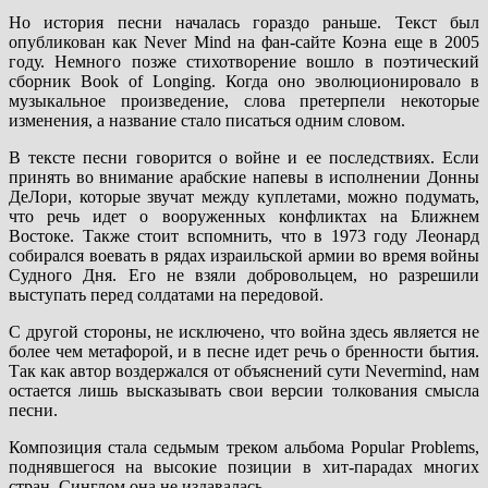
Но история песни началась гораздо раньше. Текст был
опубликован как Never Mind на фан-сайте Коэна еще в 2005
году. Немного позже стихотворение вошло в поэтический
сборник Book of Longing. Когда оно эволюционировало в
музыкальное произведение, слова претерпели некоторые
изменения, а название стало писаться одним словом.
В тексте песни говорится о войне и ее последствиях. Если
принять во внимание арабские напевы в исполнении Донны
ДеЛори, которые звучат между куплетами, можно подумать,
что речь идет о вооруженных конфликтах на Ближнем
Востоке. Также стоит вспомнить, что в 1973 году Леонард
собирался воевать в рядах израильской армии во время войны
Судного Дня. Его не взяли добровольцем, но разрешили
выступать перед солдатами на передовой.
С другой стороны, не исключено, что война здесь является не
более чем метафорой, и в песне идет речь о бренности бытия.
Так как автор воздержался от объяснений сути Nevermind, нам
остается лишь высказывать свои версии толкования смысла
песни.
Композиция стала седьмым треком альбома Popular Problems,
поднявшегося на высокие позиции в хит-парадах многих
стран. Синглом она не издавалась.