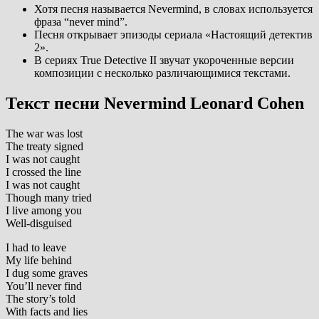
Хотя песня называется Nevermind, в словах используется
фраза “never mind”.
Песня открывает эпизоды сериала «Настоящий детектив
2».
В сериях True Detective II звучат укороченные версии
композиции с несколько различающимися текстами.
Текст песни Nevermind Leonard Cohen
The war was lost
The treaty signed
I was not caught
I crossed the line
I was not caught
Though many tried
I live among you
Well-disguised
I had to leave
My life behind
I dug some graves
You’ll never find
The story’s told
With facts and lies