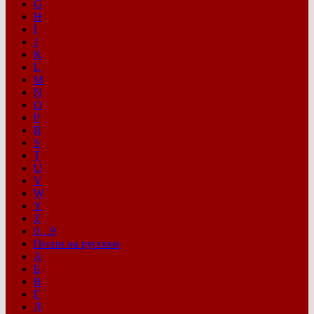
G
H
I
J
K
L
M
N
O
P
R
S
T
U
V
W
Y
Z
0…9
Песни на русском
А
Б
В
Г
Д