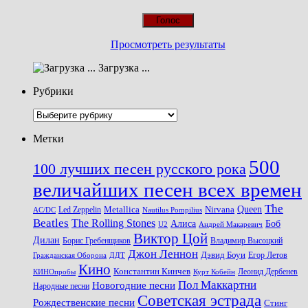
Просмотреть результаты
Загрузка ...
Рубрики
Рубрики
Метки
500
100 лучших песен русского рока
величайших песен всех времен
The
Queen
Metallica
Nirvana
Led Zeppelin
Nautilus Pompilius
AC/DC
Beatles
The Rolling Stones
Алиса
Боб
U2
Андрей Макаревич
Виктор Цой
Дилан
Владимир Высоцкий
Борис Гребенщиков
Джон Леннон
Дэвид Боуи
Гражданская Оборона
Егор Летов
ДДТ
Кино
Константин Кинчев
Курт Кобейн
Леонид Дербенев
КИНОпробы
Пол Маккартни
Новогодние песни
Народные песни
Советская эстрада
Рождественские песни
Стинг