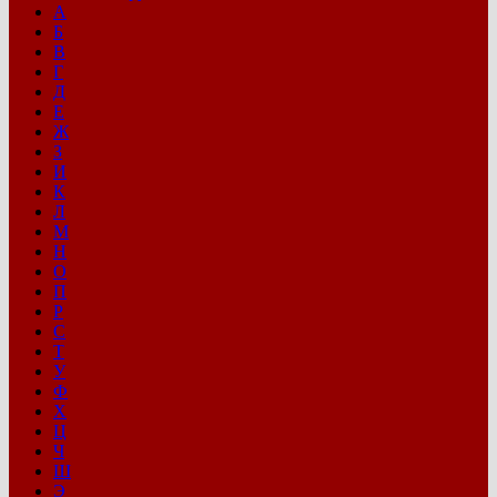
А
Б
В
Г
Д
Е
Ж
З
И
К
Л
М
Н
О
П
Р
С
Т
У
Ф
Х
Ц
Ч
Ш
Э