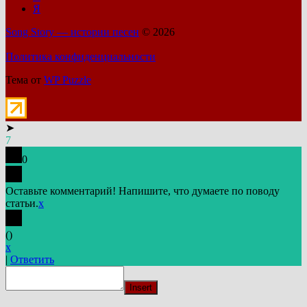
Я
Song Story — истории песен
© 2026
Политика конфиденциальности
Тема от
WP Puzzle
➤
7
0
Оставьте комментарий! Напишите, что думаете по поводу
статьи.
x
(
)
x
|
Ответить
Insert