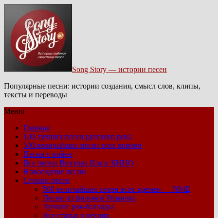
Song Story — истории песен
Популярные песни: истории создания, смысл слов, клипы,
тексты и переводы
Меню
Главная
100 лучших песен русского рока
500 величайших песен всех времен
Песни о войне
Все песни Виктора Цоя и КИНО
Новогодние песни
Списки песен
500 величайших песен всех времен — NME
Песни из фильмов Рязанова
Лучшие рок-баллады
Все статьи о песнях