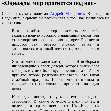
«Однажды мир прогнется под нас»
Слова и музыку написал
Андрей Макаревич
. В интервью
Владимиру Чернову он рассказывал о том, как появилась на
свет песня:
Если какой-то автор рассказывает тебе
захватывающую историю о написании песни или
стихотворения, он, как правило, врет. Все песни
пишутся так: берется блокнот, ручка и
записывается в данный момент то, что пришло в
голову.
Я в тот момент ехал в электричке из Нью-Йорка в
Филадельфию к своей дочери, которая оканчивала
колледж, и у них было вручение дипломов. А там
принято, чтобы родители приезжали, это такой
семейный праздник. И она мне позвонила и
говорит: «Ты не сможешь прилететь на один
день?»
И я вдруг понял, что у меня есть один день
свободный. И каким-то чудом я купил билет, и
полетел, и сразу поехал из Нью-Йорка на
электричке в Филадельфию. И у меня было