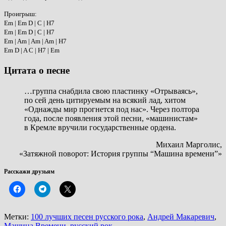
Проигрыш:
Em | Em D | C | H7
Em | Em D | C | H7
Em | Am | Am | Am | H7
Em D | A C | H7 | Em
Цитата о песне
…группа снабдила свою пластинку «Отрываясь»,
по сей день цитируемым на всякий лад, хитом
«Однажды мир прогнется под нас». Через полтора
года, после появления этой песни, «машинистам»
в Кремле вручили государственные ордена.
Михаил Марголис,
«Затяжной поворот: История группы “Машина времени”»
Расскажи друзьям
Метки:
100 лучших песен русского рока
,
Андрей Макаревич
,
Машина Времени
,
русский рок