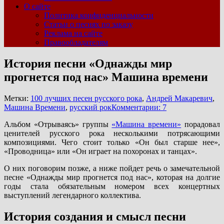
О сайте
Политика конфиденциальности
Статьи о песнях по заказу
Реклама на сайте
Правообладателям
История песни «Однажды мир
прогнется под нас» Машина времени
Метки:
100 лучших песен русского рока
,
Андрей Макаревич
,
Машина Времени
,
русский рок
Комментарии: 7
Альбом «Отрываясь» группы
«Машина времени»
порадовал
ценителей русского рока несколькими потрясающими
композициями. Чего стоит только «Он был старше нее»,
«Проводница» или «Он играет на похоронах и танцах».
О них поговорим позже, а ниже пойдет речь о замечательной
песне «Однажды мир прогнется под нас», которая на долгие
годы стала обязательным номером всех концертных
выступлений легендарного коллектива.
История создания и смысл песни