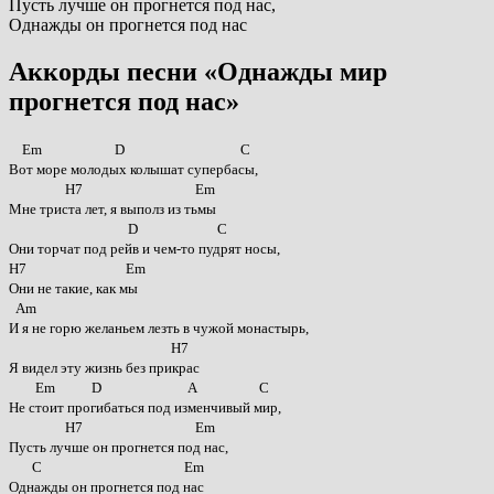
Пусть лучше он прогнется под нас,
Однажды он прогнется под нас
Аккорды песни «Однажды мир
прогнется под нас»
Em D C
Вот море молодых колышат супербасы,
H7 Em
Мне триста лет, я выполз из тьмы
D C
Они торчат под рейв и чем-то пудрят носы,
H7 Em
Они не такие, как мы
Am
И я не горю желаньем лезть в чужой монастырь,
H7
Я видел эту жизнь без прикрас
Em D A C
Не стоит прогибаться под изменчивый мир,
H7 Em
Пусть лучше он прогнется под нас,
C Em
Однажды он прогнется под нас