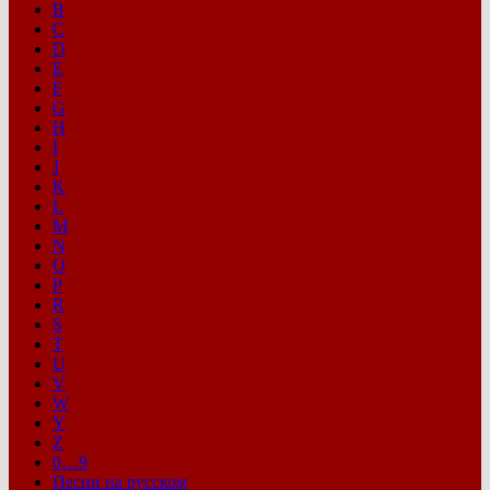
B
C
D
E
F
G
H
I
J
K
L
M
N
O
P
R
S
T
U
V
W
Y
Z
0…9
Песни на русском