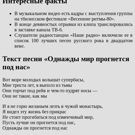
Интересные факты
В музыкальном видео есть кадры с выступления группы
на тбилисском фестивале «Весенние ритмы-80».
В конце девяностых отрывки из клипа транслировались
в заставке канала ТВ-6.
Слушатели радиостанции «Наше радио» включили ее в
список 100 лучших песен русского рока в двадцатом
веке.
Текст песни «Однажды мир прогнется
под нас»
Вот море молодых колышат супербасы,
Мне триста лет, я выполз из тьмы
Они торчат под рейв и чем-то пудрят носы —
Они не такие, как мы
И я не горю желаньем лезть в чужой монастырь,
Я видел эту жизнь без прикрас
Не стоит прогибаться под изменчивый мир,
Пусть лучше он прогнется под нас,
Однажды он прогнется под нас