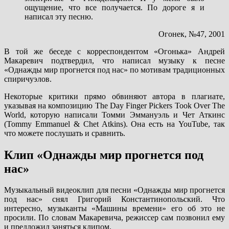
ощущение, что все получается. По дороге я и
написал эту песню.
Огонек, №47, 2001
В той же беседе с корреспондентом «Огонька» Андрей
Макаревич подтвердил, что написал музыку к песне
«Однажды мир прогнется под нас» по мотивам традиционных
спиричуэлов.
Некоторые критики прямо обвиняют автора в плагиате,
указывая на композицию The Day Finger Pickers Took Over The
World, которую написали Томми Эммануэль и Чет Аткинс
(Tommy Emmanuel & Chet Atkins). Она есть на YouTube, так
что можете послушать и сравнить.
Клип «Однажды мир прогнется под
нас»
Музыкальный видеоклип для песни «Однажды мир прогнется
под нас» снял Григорий Константинопольский. Что
интересно, музыканты «Машины времени» его об это не
просили. По словам Макаревича, режиссер сам позвонил ему
и предложил заняться клипом.