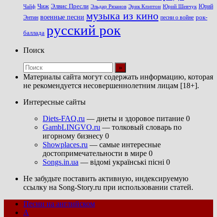
Чиж
Элвис Пресли
Эрик Клэптон
Юрий Шевчук
Юрий
Чайф
Эльдар Рязанов
музыка из кино
военные песни
песни о войне
рок-
Энтин
русский рок
баллада
Поиск
Материалы сайта могут содержать информацию, которая
не рекомендуется несовершеннолетним лицам [18+].
Интересные сайты
Diets-FAQ.ru
— диеты и здоровое питание 0
GambLINGVO.ru
— толковый словарь по
игорному бизнесу 0
Showplaces.ru
— самые интересные
достопримечательности в мире 0
Songs.in.ua
— відомі українські пісні 0
Не забудьте поставить активную, индексируемую
ссылку на Song-Story.ru при использовании статей.
Песни на английском
A