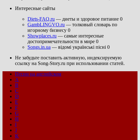
Интересные сайты
Diets-FAQ.ru
— диеты и здоровое питание 0
GambLINGVO.ru
— толковый словарь по
игорному бизнесу 0
Showplaces.ru
— самые интересные
достопримечательности в мире 0
Songs.in.ua
— відомі українські пісні 0
Не забудьте поставить активную, индексируемую
ссылку на Song-Story.ru при использовании статей.
Песни на английском
A
B
C
D
E
F
G
H
I
J
K