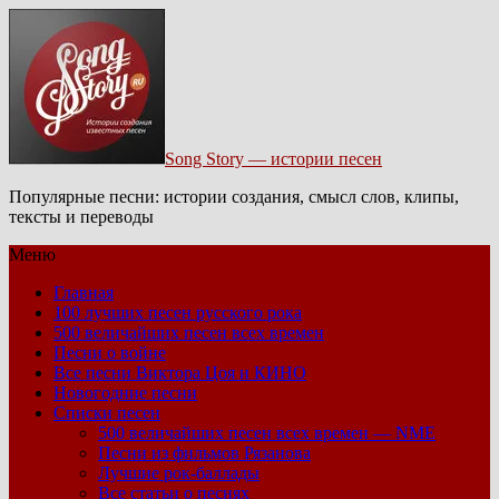
Song Story — истории песен
Популярные песни: истории создания, смысл слов, клипы,
тексты и переводы
Меню
Главная
100 лучших песен русского рока
500 величайших песен всех времен
Песни о войне
Все песни Виктора Цоя и КИНО
Новогодние песни
Списки песен
500 величайших песен всех времен — NME
Песни из фильмов Рязанова
Лучшие рок-баллады
Все статьи о песнях