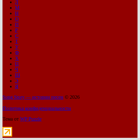
Л
М
Н
О
П
Р
С
Т
У
Ф
Х
Ц
Ч
Ш
Э
Я
Song Story — истории песен
© 2026
Политика конфиденциальности
Тема от
WP Puzzle