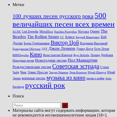
Метки
500
100 лучших песен русского рока
величайших песен всех времен
The
Queen
Metallica
Nirvana
Led Zeppelin
Nautilus Pompilius
AC/DC
Beatles
The Rolling Stones
Алиса
Боб
U2
Андрей Макаревич
Виктор Цой
Дилан
Владимир Высоцкий
Борис Гребенщиков
Джон Леннон
Дэвид Боуи
Гражданская Оборона
Егор Летов
ДДТ
Кино
Константин Кинчев
Курт Кобейн
Леонид Дербенев
КИНОпробы
Пол Маккартни
Новогодние песни
Народные песни
Советская эстрада
Рождественские песни
Стинг
Чиж
Элвис Пресли
Эрик Клэптон
Юрий Шевчук
Юрий
Чайф
Эльдар Рязанов
музыка из кино
военные песни
песни о войне
рок-
Энтин
русский рок
баллада
Поиск
Материалы сайта могут содержать информацию, которая
не рекомендуется несовершеннолетним лицам [18+].