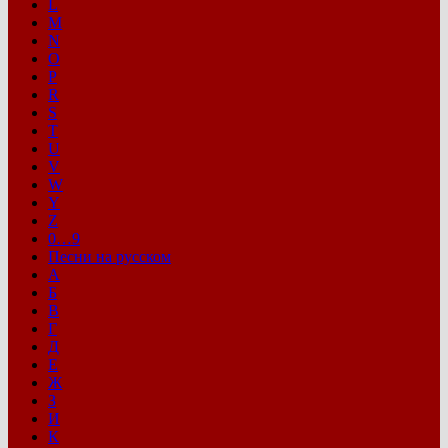
L
M
N
O
P
R
S
T
U
V
W
Y
Z
0…9
Песни на русском
А
Б
В
Г
Д
Е
Ж
З
И
К