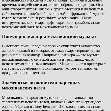
Мексиканская народная музыка уходит корнями в древние
времена, в индейские и ацтекские обряды и традиции. Она
олицетворяет дух этнических групп Мексики и включает в
себя элементы индейской, испанской и африканской музыки,
которые смешались в результате колонизации. Такие
инструменты, как гитара, арфа, скрипка и тромбон, стали
неотъемлемой частью мексиканской музыки.
Популярные жанры мексиканской музыки
В мексиканской народной музыке существует множество
жанров, каждый из которых отражает характерные черты
региональных культур. Например, ранчера — это музыка,
рассказывающая о сельской жизни и традициях, часто
исполняемая сольными певцами. Мариачи — это оркестры с
гитарами, тромбонами и скрипками, которые играют на
праздниках и торжествах.
Знаменитые исполнители народных
мексиканских песен
Мексиканская народная музыка породила множество
талантливых исполнителей, включая Висенте Фернандеса,
Хуана Габриэля и Лолу Белтран. Их голоса и песни стали
национальным достоянием и остаются популярными по сей