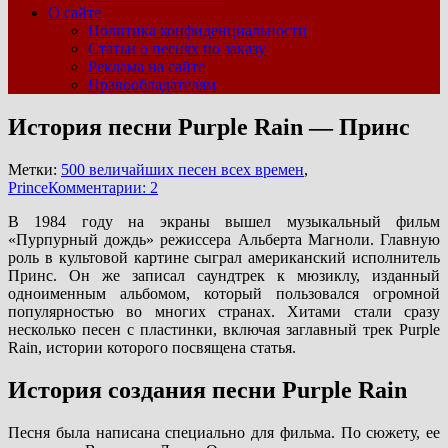
О сайте
Политика конфиденциальности
Статьи о песнях по заказу
Реклама на сайте
Правообладателям
История песни Purple Rain — Принс
Метки:
500 величайших песен всех времен
,
Prince
Комментарии: 2
В 1984 году на экраны вышел музыкальный фильм
«Пурпурный дождь» режиссера Альберта Магноли. Главную
роль в культовой картине сыграл американский исполнитель
Принс. Он же записал саундтрек к мюзиклу, изданный
одноименным альбомом, который пользовался огромной
популярностью во многих странах. Хитами стали сразу
несколько песен с пластинки, включая заглавный трек Purple
Rain, истории которого посвящена статья.
История создания песни Purple Rain
Песня была написана специально для фильма. По сюжету, ее