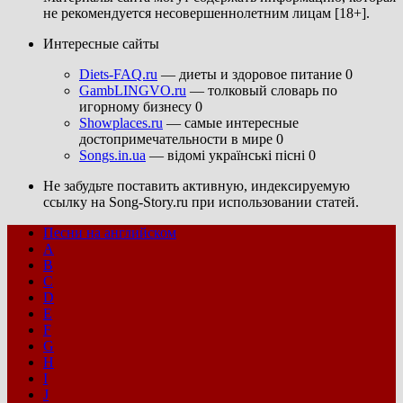
не рекомендуется несовершеннолетним лицам [18+].
Интересные сайты
Diets-FAQ.ru
— диеты и здоровое питание 0
GambLINGVO.ru
— толковый словарь по
игорному бизнесу 0
Showplaces.ru
— самые интересные
достопримечательности в мире 0
Songs.in.ua
— відомі українські пісні 0
Не забудьте поставить активную, индексируемую
ссылку на Song-Story.ru при использовании статей.
Песни на английском
A
B
C
D
E
F
G
H
I
J