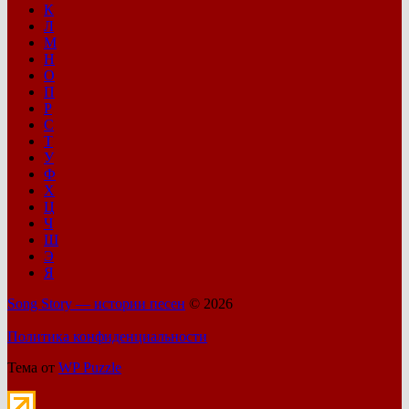
К
Л
М
Н
О
П
Р
С
Т
У
Ф
Х
Ц
Ч
Ш
Э
Я
Song Story — истории песен
© 2026
Политика конфиденциальности
Тема от
WP Puzzle