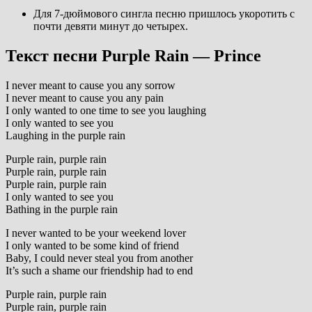
Для 7-дюймового сингла песню пришлось укоротить с
почти девяти минут до четырех.
Текст песни Purple Rain — Prince
I never meant to cause you any sorrow
I never meant to cause you any pain
I only wanted to one time to see you laughing
I only wanted to see you
Laughing in the purple rain
Purple rain, purple rain
Purple rain, purple rain
Purple rain, purple rain
I only wanted to see you
Bathing in the purple rain
I never wanted to be your weekend lover
I only wanted to be some kind of friend
Baby, I could never steal you from another
It’s such a shame our friendship had to end
Purple rain, purple rain
Purple rain, purple rain