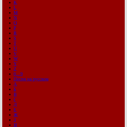
K
L
M
N
O
P
R
S
T
U
V
W
Y
Z
0…9
Песни на русском
А
Б
В
Г
Д
Е
Ж
З
И