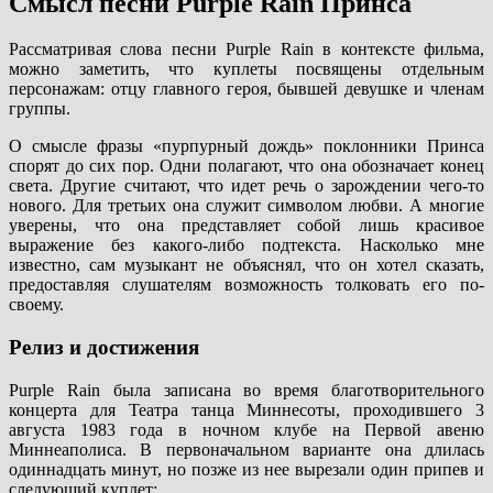
Смысл песни Purple Rain Принса
Рассматривая слова песни Purple Rain в контексте фильма,
можно заметить, что куплеты посвящены отдельным
персонажам: отцу главного героя, бывшей девушке и членам
группы.
О смысле фразы «пурпурный дождь» поклонники Принса
спорят до сих пор. Одни полагают, что она обозначает конец
света. Другие считают, что идет речь о зарождении чего-то
нового. Для третьих она служит символом любви. А многие
уверены, что она представляет собой лишь красивое
выражение без какого-либо подтекста. Насколько мне
известно, сам музыкант не объяснял, что он хотел сказать,
предоставляя слушателям возможность толковать его по-
своему.
Релиз и достижения
Purple Rain была записана во время благотворительного
концерта для Театра танца Миннесоты, проходившего 3
августа 1983 года в ночном клубе на Первой авеню
Миннеаполиса. В первоначальном варианте она длилась
одиннадцать минут, но позже из нее вырезали один припев и
следующий куплет: