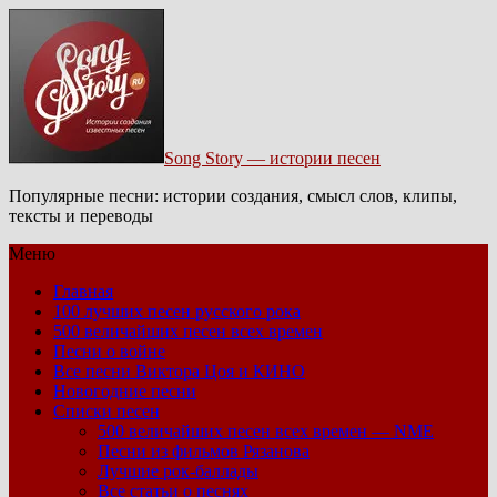
Song Story — истории песен
Популярные песни: истории создания, смысл слов, клипы,
тексты и переводы
Меню
Главная
100 лучших песен русского рока
500 величайших песен всех времен
Песни о войне
Все песни Виктора Цоя и КИНО
Новогодние песни
Списки песен
500 величайших песен всех времен — NME
Песни из фильмов Рязанова
Лучшие рок-баллады
Все статьи о песнях