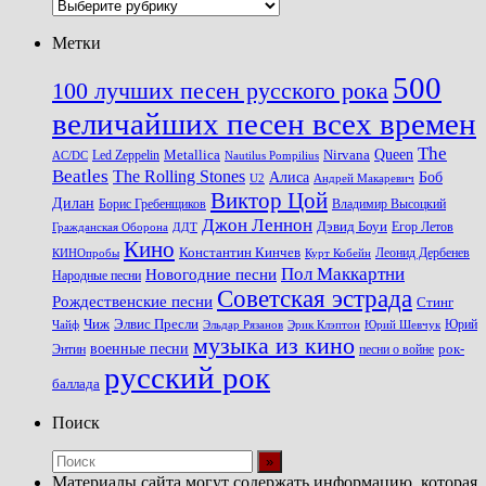
Рубрики
Метки
500
100 лучших песен русского рока
величайших песен всех времен
The
Queen
Metallica
Nirvana
Led Zeppelin
Nautilus Pompilius
AC/DC
Beatles
The Rolling Stones
Алиса
Боб
U2
Андрей Макаревич
Виктор Цой
Дилан
Владимир Высоцкий
Борис Гребенщиков
Джон Леннон
Дэвид Боуи
Гражданская Оборона
Егор Летов
ДДТ
Кино
Константин Кинчев
Курт Кобейн
Леонид Дербенев
КИНОпробы
Пол Маккартни
Новогодние песни
Народные песни
Советская эстрада
Рождественские песни
Стинг
Чиж
Элвис Пресли
Эрик Клэптон
Юрий Шевчук
Юрий
Чайф
Эльдар Рязанов
музыка из кино
военные песни
песни о войне
рок-
Энтин
русский рок
баллада
Поиск
Материалы сайта могут содержать информацию, которая