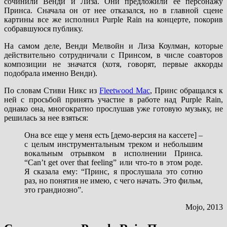
сочинили Венди и Лиза. Они предложили ее персонажу
Принса. Сначала он от нее отказался, но в главной сцене
картины все же исполнил Purple Rain на концерте, покорив
собравшуюся публику.
На самом деле, Венди Мелвойн и Лиза Коулман, которые
действительно сотрудничали с Принсом, в числе соавторов
композиции не значатся (хотя, говорят, первые аккорды
подобрала именно Венди).
По словам Стиви Никс из
Fleetwood Mac
, Принс обращался к
ней с просьбой принять участие в работе над Purple Rain,
однако она, многократно прослушав уже готовую музыку, не
решилась за нее взяться:
Она все еще у меня есть [демо-версия на кассете] –
с целым инструментальным треком и небольшим
вокальным отрывком в исполнении Принса.
“Can’t get over that feeling” или что-то в этом роде.
Я сказала ему: “Принс, я прослушала это сотню
раз, но понятия не имею, с чего начать. Это фильм,
это грандиозно”.
Mojo, 2013